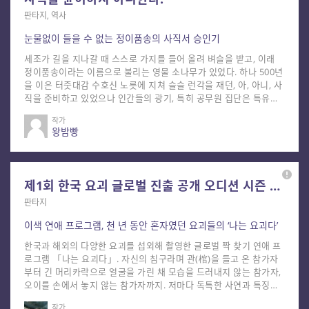
히면 얽힐수록, 그녀는 오락가락하며 자신을 차갑게 대하는 그에게
마음의 상처를 입는 것뿐만 아니라, 실제로 물리적으로 몸 여기저기
판타지, 역사
에 상처를 입기 시작하는데. 아직 연재 초반부인 「다정한 상흔」은
눈물없이 들을 수 없는 정이품송의 사직서 승인기
이루빈이라는 캐릭터가 갖고 있는 묘한 신비스러움이 계속 궁금함을
불러일으켜 다음 편을 읽게 만드는 매력이 있는 작품이다. 특정한 목
세조가 길을 지나갈 때 스스로 가지를 들어 올려 벼슬을 받고, 이래
걸이를 하지 말라고 하는 얘기라든가, 가까이하면 이상하게 몸에 상
정이품송이라는 이름으로 불리는 영물 소나무가 있었다. 하나 500년
처가 생기는 등의 독특한 설정이 앞으로 어떻게 풀려 나가게 될지 뒤
을 이은 터줏대감 수호신 노릇에 지쳐 슬슬 런각을 재던, 아, 아니, 사
가 기대된다. ※ 본작은 제9회 황금드래곤 문학상 예심 및 출판 계약
직을 준비하고 있었으나 인간들의 광기, 특히 공무원 집단은 특유의
검토 대상으로 선정되었습니다. 추천일로부터 4개월 이내에 타사 계
집착을 발휘해 정이품송의 사직을 윤허하지 않는다. 퇴근하고 싶은데
약 등의 제안이 있을 경우, 브릿G의 1:1 문의를 통해 미리 알려주십
작가
한사코 퇴근하지 못하는 직장목(木)의 서러움이 구성진 가락과 함께
왕밤빵
시오. 별도의 작품 검토 등을 거쳐 회신을 드리겠습니다.
펼쳐진다. 소설의 주인공인 정이품송은, 보은 속리 소재의 실존인물,
아니 실존 나무다. 실제로 강풍으로 인해 가지가 부러져 외견이 손상
되기도 하고 1980년대 솔잎혹파리에 감염된 적도 있으며, 심지어는
후계목을 양성하기 위해 여러 소나무와의 맞선을 보기도 했다. 정부
제1회 한국 요괴 글로벌 진출 공개 오디션 시즌 2 — 나는 요괴다
인송과의 후계목 생성 작업(?)이 실패로 돌아갔다가 아름답기로 유명
한 소나무와의 미인송과 후계를 보기도 했는데, 이에 정실과 후손을
판타지
보지 않았다는 원성을 듣기도 했다. 픽션이 현실을 따라잡기가 여간
이색 연애 프로그램, 천 년 동안 혼자였던 요괴들의 ‘나는 요괴다’
힘든 일이 아니라는 말이 절로 나오는데, 금주 추천작 「사직을 윤허
하지 아니한다.」는 좋은 픽션은 이런 멋진(!) 현실의 소재에서 출발
한국과 해외의 다양한 요괴를 섭외해 촬영한 글로벌 짝 찾기 연애 프
한다는 증거가 아닐까 싶다. ※ 본작은 제9회 황금드래곤 문학상 예
로그램 「나는 요괴다」. 자신의 침구라며 관(棺)을 들고 온 참가자
심 및 출판 계약 검토 대상으로 선정되었습니다. 추천일로부터 4개월
부터 긴 머리카락으로 얼굴을 가린 채 모습을 드러내지 않는 참가자,
이내에 타사 계약 등의 제안이 있을 경우, 브릿G의 1:1 문의를 통해
오이를 손에서 놓지 않는 참가자까지. 저마다 독특한 사연과 특징을
미리 알려주십시오. 별도의 작품 검토 등을 거쳐 회신을 드리겠습니
지닌 요괴들이 요괴나라에 입촌한다. 개성이 뚜렷한 참가자들이 모인
다.
작가