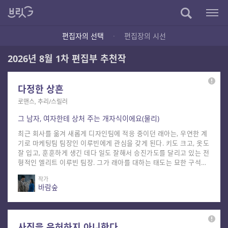
편집자의 선택
·
편집장의 시선
2026년 8월 1차 편집부 추천작
다정한 상흔
로맨스, 추리/스릴러
그 남자, 여자한테 상처 주는 개자식이에요(물리)
최근 회사를 옮겨 새롭게 디자인팀에 적응 중이던 래아는, 우연한 계
기로 마케팅팀 팀장인 이루빈에게 관심을 갖게 된다. 키도 크고, 옷도
잘 입고, 훈훈하게 생긴 데다 일도 잘해서 승진가도를 달리고 있는 전
형적인 엘리트 이루빈 팀장. 그가 래아를 대하는 태도는 묘한 구석이
있어서, 래아에게 관심 있는 듯 갑자기 다가와 인사를 하거나 다정하
작가
게 말을 걸기도 하고, 그러다 갑자기 래아를 냉랭하게 대하거나 무뚝
바람숲
뚝하게 지나치기도 한다. 래아가 그녀와 비슷한 시기에 마케팅팀에
경력직으로 입사한 정연에게 이 팀장이 어떤 사람인가 묻자, 정연은
“이루빈은 여자에게 상처를 주는 개자식”이라는 평과 함께 혹독하게
이 팀장을 비난한다. 그 말이 도화선이 된 걸까? 래아가 이루빈과 얽
사직을 윤허하지 아니한다.