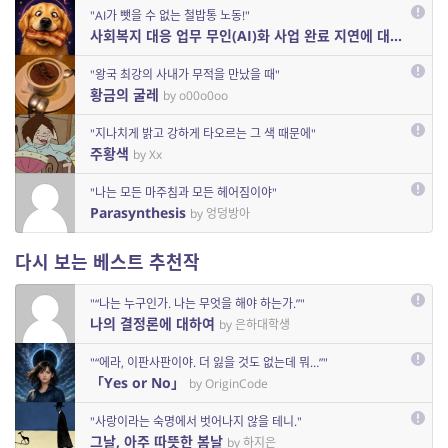
"AI가 뺏을 수 없는 철밥통 노동!"
사회복지 대응 업무 무인(AI)화 사업 완료 지연에 대한 보고
b
"왕국 최강의 사내가 무적을 만났을 때"
황금의 굴레
by o00o0oo
"지나치게 밝고 강하게 타오르는 그 색 때문에"
주황색
by Xx
"나는 모든 마주침과 모든 헤어짐이야"
Parasynthesis
by 엉덩방아
다시 보는 베스트 추천작
"“나는 누구인가. 나는 무엇을 해야 하는가.”"
나의 결정론에 대하여
by 은하대학생
"“에라, 이판사판이야. 더 잃을 것도 없는데 뭐…”"
「Yes or No」
by OriginCode
"사랑이라는 숙명에서 벗어나지 않을 테니."
그날, 아주 따뜻한 봄날
by 하지은