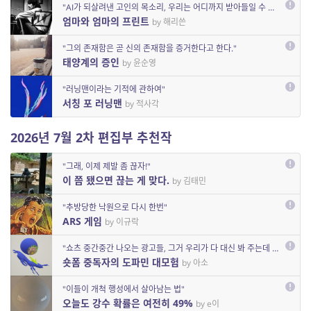
"AI가 되살려낸 고인의 목소리, 우리는 어디까지 받아들일 수 있을까"
작품 검토 등을 거쳐 회신을 드리겠습니다.
엄마와 엄마의 프린트
by 해리쓴
"그의 존재함은 곧 신의 존재함을 증거한다고 한다."
태양계의 증인
by 윤순영
"러닝맨이라는 기적에 관하여"
서칭 포 러닝맨
by 적사각
2026년 7월 2차 편집부 추천작
"그래, 이제 제발 좀 끊자!"
이 쯤 됐으면 끊는 게 맞다.
by 김태민
"추방당한 낙원으로 다시 한번"
ARS 게임
by 이규락
"쇼츠 중간중간 나오는 광고들, 그거 우리가 다 대신 봐 주는데 돈은 하나도 못 받잖아."
숏폼 중독자의 도파민 대모험
by 아소
"이들이 개척 행성에서 살아남는 법"
오늘도 강수 확률은 여전히 49%
by e이