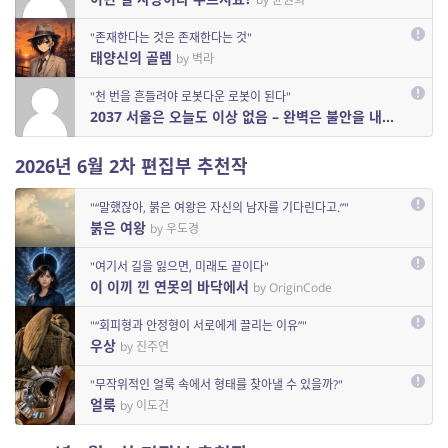
"존재한다는 것은 존재한다는 것"
태양신의 골렘
by 벽라
"천 번을 흔들려야 로봇다운 로봇이 된다"
2037 서울은 오늘도 이상 없음 – 완벽은 불안을 내포한다
by
2026년 6월 2차 편집부 추천작
"“말했잖아, 붉은 여왕은 자신의 남자를 기다린다고.”"
붉은 여왕
by 우도경
"여기서 길을 잃으면, 미래도 끝이다"
이 이끼 낀 연못의 바닥에서
by OriginCode
"“회피형과 안정형이 서로에게 끌리는 이유”"
우상
by 진주연
"무작위적인 얼룩 속에서 형태를 찾아낼 수 있을까?"
얼룩
by 이도건