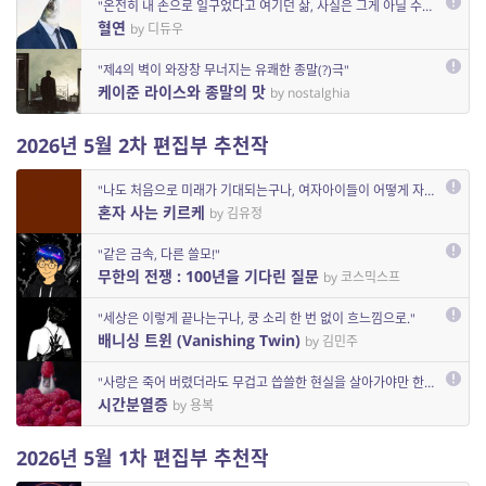
"온전히 내 손으로 일구었다고 여기던 삶, 사실은 그게 아닐 수도 있다면?"
혈연
by 디듀우
"제4의 벽이 와장창 무너지는 유쾌한 종말(?)극"
케이준 라이스와 종말의 맛
by nostalghia
2026년 5월 2차 편집부 추천작
"나도 처음으로 미래가 기대되는구나, 여자아이들이 어떻게 자랄지."
혼자 사는 키르케
by 김유정
"같은 금속, 다른 쓸모!"
무한의 전쟁 : 100년을 기다린 질문
by 코스믹스프
"세상은 이렇게 끝나는구나, 쿵 소리 한 번 없이 흐느낌으로."
배니싱 트윈 (Vanishing Twin)
by 김민주
"사랑은 죽어 버렸더라도 무겁고 씁쓸한 현실을 살아가야만 한다"
시간분열증
by 용복
2026년 5월 1차 편집부 추천작