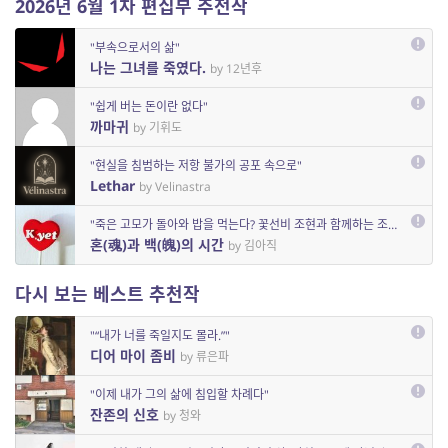
2026년 6월 1차 편집부 추천작
"부속으로서의 삶"
나는 그녀를 죽였다.
by 12년후
"쉽게 버는 돈이란 없다"
까마귀
by 기휘도
"현실을 침범하는 저항 불가의 공포 속으로"
Lethar
by Velinastra
"죽은 고모가 돌아와 밥을 먹는다? 꽃선비 조현과 함께하는 조선 공포물의 세계로"
혼(魂)과 백(魄)의 시간
by 김아직
다시 보는 베스트 추천작
"“내가 너를 죽일지도 몰라.”"
디어 마이 좀비
by 류은파
"이제 내가 그의 삶에 침입할 차례다"
잔존의 신호
by 청와