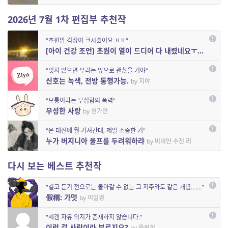
2026년 7월 1차 편집부 추천작
"초원맘 걱정이 크시겠어요 ㅠㅠ"
[아이 건강 조언] 초원이 열이 드디어 다 내렸네요ㅜㅜ
by 자다
"잊지 않으면 우리는 앞으로 괜찮을 거야"
신호는 녹색, 전방 통행가능.
by 지야
"보통이라는 무심함의 폭력"
무성한 사랑
by 천가연
"온 대신에 뭘 가져간대, 제일 소중한 거"
누가 버지니아 울프를 두려워하랴
by 비비안 수진 리
다시 보는 베스트 추천작
"결코 듣기 전으로는 돌아갈 수 없는 그 저주와도 같은 개념……."
假稱: 가멋
by 이일경
"제겐 자유 의지가 존재하지 않습니다."
이런 걸 사랑이라 부르지요?
by 윤원희