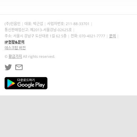
(주)민음인
대표: 박근섭
사업자번호:
211-88-33701
통신판매업신고: 제2013-서울강남-02625호
주소: 서울시 강남구 도산대로 1길 62 5층
전화: 070-4021-7777
문의
IP현황&문의
데스크탑 버전
©
황금가지
All rights reserved.