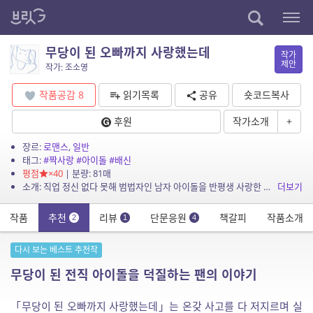
무당이 된 오빠까지 사랑했는데
작가
제안
작가: 조소영
작품공감
8
읽기목록
공유
숏코드복사
후원
작가소개
+
장르:
로맨스
,
일반
태그:
#짝사랑
#아이돌
#배신
평점
×40
| 분량: 81매
소개: 직업 정신 없다 못해 범법자인 남자 아이돌을 반평생 사랑한 여자가 끝끝내 배신당하면 어떻게 되는지 아십니까?
더보기
작품
추천
리뷰
단문응원
책갈피
작품소개
2
1
4
다시 보는 베스트 추천작
무당이 된 전직 아이돌을 덕질하는 팬의 이야기
「무당이 된 오빠까지 사랑했는데」는 온갖 사고를 다 저지르며 실