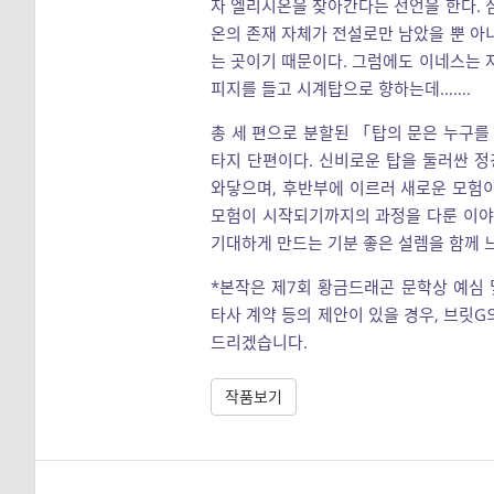
자 엘리시온을 찾아간다는 선언을 한다. 
온의 존재 자체가 전설로만 남았을 뿐 아
는 곳이기 때문이다. 그럼에도 이네스는 
피지를 들고 시계탑으로 향하는데…….
총 세 편으로 분할된 「탑의 문은 누구를
타지 단편이다. 신비로운 탑을 둘러싼 
와닿으며, 후반부에 이르러 새로운 모험
모험이 시작되기까지의 과정을 다룬 이야
기대하게 만드는 기분 좋은 설렘을 함께 느
*본작은 제7회 황금드래곤 문학상 예심
타사 계약 등의 제안이 있을 경우, 브릿G
드리겠습니다.
작품보기