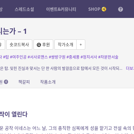
상
스레드소설
이벤트&커뮤니티
SHOP
는가 – 1
유
숏코드복사
후원
작가소개
+
자
#탑
#여주인공
#서사로맨스
#쌍방구원
#중세풍
#정치서사
#차분한서술
소개: 전설이 되어버린 현자, 그리고 폐허로 남은 탑. 잊힌 진실과 맞서는 단 한 사람의 발걸음으로 탑에서 모든 것이 시작되었으며, 탑에서 다시 시작될 것이다.
더보
원
책갈피
작품소개
4
시작이 열린다
 공작 이네스는 어느 날, 그의 충직한 심복에게 성을 맡기고 전설 속의 