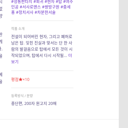
#정통판타지
#회귀
#현자
#탑
#여주
시
인공
#서사로맨스
#쌍방구원
#중세
없
풍
#정치서사
#차분한서술
양
작품 소개
판
전설이 되어버린 현자, 그리고 폐허로
게
남은 탑. 잊힌 진실과 맞서는 단 한 사
.
람의 발걸음으로 탑에서 모든 것이 시
작되었으며, 탑에서 다시 시작될...
더
을
보기
에
평점
×10
을
등록방식 / 분량
중단편, 200자 원고지 20매