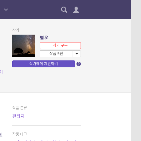
작가
별운
작가 구독
작품 5편
작가에게 제안하기
기
작품 분류
판타지
작품 태그
현