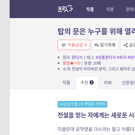
작품
리뷰
문학
탑의 문은 누구를 위해 열리
작품공감
4
읽기목록
공
장르:
판타지
| 태그:
#정통판타지
#회귀
#현
평점
×10
| 분량: 20매
작품
추천
리뷰
단문응
1
2025년 5월 2차 편집부 추천작
전설을 믿는 자에게는 새로운 
지클린데 공작령을 다스리는 젊고 아름다운