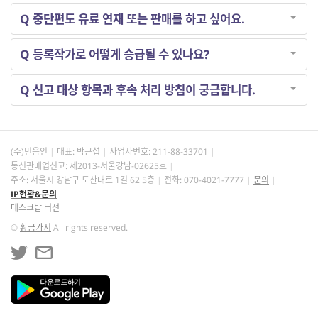
Q
중단편도 유료 연재 또는 판매를 하고 싶어요.
Q
등록작가로 어떻게 승급될 수 있나요?
Q
신고 대상 항목과 후속 처리 방침이 궁금합니다.
(주)민음인
대표: 박근섭
사업자번호:
211-88-33701
통신판매업신고: 제2013-서울강남-02625호
주소: 서울시 강남구 도산대로 1길 62 5층
전화: 070-4021-7777
문의
IP현황&문의
데스크탑 버전
©
황금가지
All rights reserved.