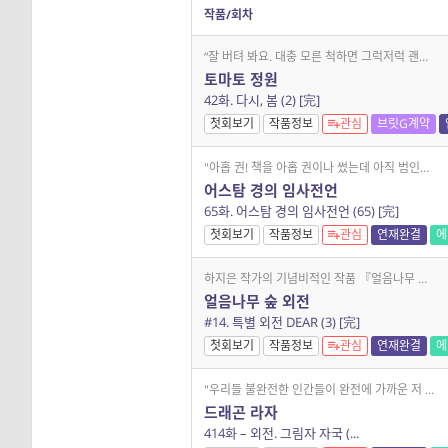
작품/회차
“잘 버텨 봐요. 대충 모른 척하면 그럭저럭 괜찮은 집이니까.” 제1회 브릿G 단편에서 장편으로 프로젝트 최종 선정 출판작! 공동체 주택을 무대로 조립된 관계의 이면을 파고
토마토 정원
42화. 다시, 봄 (2) [完]
첫회보기
작품정보
관심
브릿G계약
"아홉 권! 책을 아홉 권이나 썼는데 아직 범인이 누군지 모른다고요?" 전 세계가 주목한 이영도 작가 7년 만의 신작 장편소설. 천하무적 더스번 경과 유쾌발랄 사란디테가 판
어스탐 경의 임사전언
65화. 어스탐 경의 임사전언 (65) [完]
첫회보기
작품정보
관심
연재완결
에
하지은 작가의 기념비적인 작품 『얼음나무 숲』 완전판 전면 재출간! 천재 바이올리니스트 '아나토제 바옐'의 음악 인생이 시작된 유년기를 조명하는 특별 외전을 브릿G 연재로 공
얼음나무 숲 외전
#14. 특별 외전 DEAR (3) [完]
첫회보기
작품정보
관심
연재완결
에
"우리들 불완전한 인간들이 완전에 가까운 저 드래곤과 교류하기 위해선 드래곤 라자가 필요한 것이오." 무한한 상상력, 깊이 있는 세계관과 뛰어난 작품성으로 한국, 일본, 대만
드래곤 라자
414화 – 외전. 그림자 자국 (...