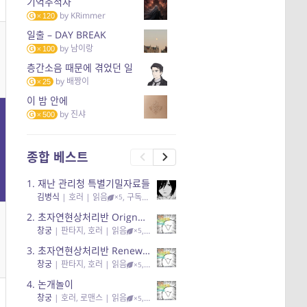
기억추적자
by
KRimmer
120
일출 – DAY BREAK
by
남이랑
100
층간소음 때문에 겪었던 일
by
배짱이
25
이 밤 안에
by
진샤
500
종합 베스트
1.
재난 관리청 특별기밀자료들
김병식
|
호러
| 읽음
, 구독
, 응원95, 리뷰3
×5
2.
초자연현상처리반 Orignal + True Ending
창궁
|
판타지, 호러
| 읽음
, 구독
, 응원6
×5
3.
초자연현상처리반 Renewal
창궁
|
판타지, 호러
| 읽음
, 구독
, 응원82, 리뷰4
×5
4.
논개놀이
창궁
|
호러, 로맨스
| 읽음
, 공감11, 응원25
×5