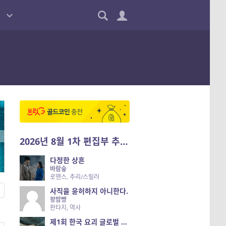
2026년 8월 1차 편집부 추천작
다정한 상흔
바람숲
로맨스, 추리/스릴러
사직을 윤허하지 아니한다.
왕밤빵
판타지, 역사
제1회 한국 요괴 글로벌 진출 공개 오디션 시즌 2 — 나는 요괴다