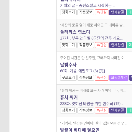
기획의 글 – 중편소설로 시작하는 ...
첫회보기
작품정보
관심
연재완결
에
“새장의 문을 열어 새로 하여금 그 메마른 날개에 자유의 공기를 적시도록 해본 적이 있소?” 바다를 질주하던 해적 무리들이 폴라리스라는 나라를 세우며 겪는 격정적인 삶이 펼
폴라리스 랩소디
277화. 부록 2: 다벨 8군단의 전투 개요...
첫회보기
작품정보
관심
연재완결
에
주어진 시간은 단 일주일, 그때까지 사라진 여고생을 찾아야 한다! 조금 색다른 기자·변호사 콤비의 수사 일지 2021 한국SF어워드 및 한낙원과학소설상 수상, 2022
달빛수사
60화. 겨울, 에필로그 (3) [完]
첫회보기
작품정보
관심
브릿G계약
"퓨처 워커는 미래를 보는 자가 아닙니다, 미래를 아는 자도 아니고. 퓨처 워커는 미래를 걷는 자입니다." 시간이란 누구의 것인가? 영원히 계속되는 현재와 피할 수 없는 미래,
퓨처 워커
228화. 잊혀진 바람을 위한 변주곡 (15)...
첫회보기
작품정보
관심
연재완결
에
"기억해. 인간은 언어야. 살아 있는 모든 건 언어야. 우리는 전체의 부분이고 언어는 세계의 파편이야. 우리는 언어야." 인간과 비인간의 소통을 목표로 개발된 커뮤니케이터.
발끝이 바다에 닿으면