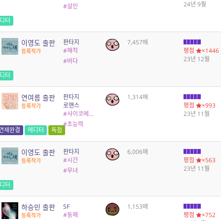
24년 9월
#살인
디터
이영도 출판
판타지
7,457매
#해적
평점
×1446
등록작가
23년 12월
#바다
디터
연여름 출판
판타지
1,314매
로맨스
평점
×993
등록작가
#사이코메트리
23년 11월
#초능력
연재완결
에디터
독점
이영도 출판
판타지
6,006매
#시간
평점
×563
등록작가
23년 11월
#무녀
디터
하승민 출판
SF
1,153매
#동해
평점
×752
등록작가