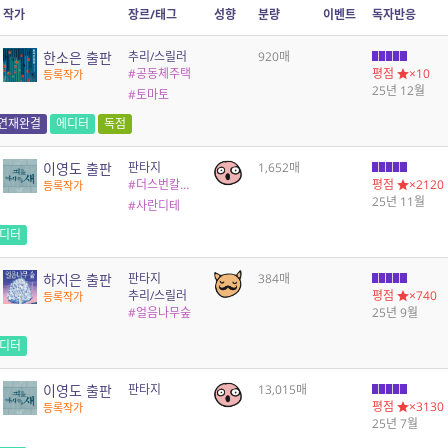
작가
장르/태그
성향
분량
이벤트
독자반응
한소은 출판
추리/스릴러
920매
#공동체주택
평점
×10
등록작가
25년 12월
#토마토
연재완결
에디터
독점
이영도 출판
판타지
1,652매
#더스번칼파랑
평점
×2120
등록작가
25년 11월
#사란디테
디터
하지은 출판
판타지
384매
추리/스릴러
평점
×740
등록작가
#얼음나무숲
25년 9월
디터
이영도 출판
판타지
13,015매
평점
×3130
등록작가
25년 7월