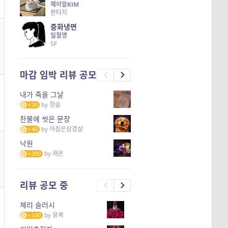
제이알KIM
판타지
중화냉면
일월명
SF
마감 임박 리뷰 공모
내가 죽을 그날
by
청슬
20
찬물에 씻은 문장
by
아침은삼겹살
40
낙원
by
래온
200
리뷰 공모 중
체리 슬러시
by
용복
100