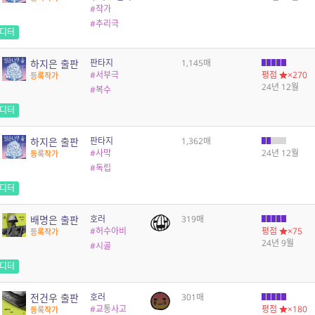
#작가
#추리극
디터
하지은 출판
판타지
1,145매
#서부극
평점
×270
등록작가
24년 12월
#복수
디터
하지은 출판
판타지
1,362매
#사막
24년 12월
등록작가
#독립
디터
배명은 출판
호러
319매
#허수아비
평점
×75
등록작가
24년 9월
#시골
디터
전건우 출판
호러
301매
#교통사고
평점
×180
등록작가