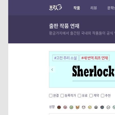
작품
리뷰
문학
출판 작품 연재
황금가지에서 출간된 국내외 작품들이 공식 
완결
등록작가
유료
계약
추천
성향
설명