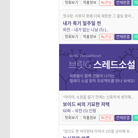
첫회보기
작품정보
관심
연재완결
에
첫사랑, 이루지 못해 더욱 애틋한 그 울림 좋아했지만 좋아한다고 말하지 못한 모든 이들에게 바치는 찬가 희완이와 람우는 서로 좋아했지만 각자의 사정으로 인해 좋아한다는
내가 죽기 일주일 전
외전 – 네가 없는 나날 (5) [...
첫회보기
작품정보
관심
연재완결
에
"아이야, 소원을 빌기 전에는 신중하게 생각해야 한단다." 보이드 씨의 7층 저택에는 기이한 일들이 일어난다! 보이드 씨의 저택에 사는 수수께끼의 청년 '라벨'에게는 소원을
보이드 씨의 기묘한 저택
60화 – 외전 (5) 인형
첫회보기
작품정보
관심
연재완결
에
"당신도 한 여자한테 미쳐서 3년을 낭비해 보시라. 이 정도는 하게 되지." 파리만 휘날리던 강력 3반을 찾아온 누군가의 사망 사건. 흥미로운 사건의 냄새를 맡은 레일미어