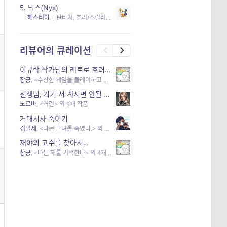
5.
닉스(Nyx)
헤스티아
|
판타지, 추리/스릴러
| 읽음
, 구독
, 응원434
×5
리뷰어의 큐레이션
이규락 작가님의 레트로 호러 리뷰
창궁
, <수상한 게임을 플레이하고 있어> 외 3개 작품
선생님, 거기 서 계시면 안될 것 같은데요-역할 클리셰를 비튼 작품들
노르바
, <역린> 외 9개 작품
거대서사 죽이기
김밀세
, <나는 그녀를 죽였다.> 외 1개 작품
재야의 고수를 찾아서…
창궁
, <나는 해를 기억한다> 외 4개 작품