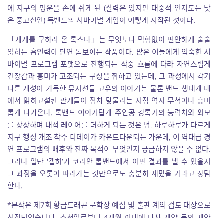
에 지구의 명운을 손에 쥐게 된 (실력은 있지만 대중적 인지도는 낮
은 중고신인) 록밴드의 서바이벌 게임이 이렇게 시작된 것이다.
「세계를 구하러 온 록스타」는 무엇보다 막힘없이 편안하게 술술
읽히는 흡인력이 단연 돋보이는 작품이다. 많은 이들에게 익숙한 서
바이벌 프로그램 포맷으로 진행되는 작중 흐름에 따라 자연스럽게
긴장감과 흥미가 고조되는 구성을 취하고 있는데, 그 과정에서 각기
다른 개성이 가득한 뮤지션들 고유의 이야기는 물론 밴드 생태계 내
에서 얽히고설킨 관계들이 점차 맞물리는 지점 역시 무척이나 흥미
롭게 다가온다. 록밴드 이야기답게 주인공 강록기의 능력치와 외모
를 상상하며 내적 레이어를 더하게 되는 것은 덤. 하루하루가 다르게
지구 행성 개조 착수 디데이가 카운트다운되는 가운데, 이 역대급 경
연 프로그램의 배후와 진짜 목적이 무엇인지 궁금하지 않을 수 없다.
그러나 일단 ‘갤히’가 코리안 톱밴드에서 어떤 결과를 낼 수 있을지
그 과정을 오롯이 따라가는 것만으로도 충분히 재밌을 거라고 장담
한다.
*본작은 제7회 황금드래곤 문학상 예심 및 출판 계약 검토 대상으로
선정되었습니다. 추천일로부터 4개월 이내에 타사 계약 등의 제안