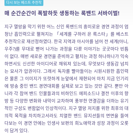
다시 보는 베스트 추천작
매 순간순간이 폭발하듯 생동하는 록밴드 서바이벌!
지구 멸망을 막기 위한 어느 신인 록밴드의 흥미로운 경연 과정이 엄
청난 흡인력으로 펼쳐지는 「세계를 구하러 온 록스타」를 베스트
추천작으로 재선정하였다. 한국 지역과 아시아를 넘어 전 세계(아니,
우주?)를 무대로 뻗어 나가는 과정을 다룬 이야기는 곳곳마다 빈틈
이 없다. 매번 새로운 경연을 준비하고 펼치는 과정 하나하나가 익숙
하면서도 신선한 아이디어로 채워져 있는데, 무엇보다 생동감 넘치
는 묘사가 압권이다. 그래서 독자를 빨아들이는 시원시원한 흡인력
은 물론 그 이미지가 또렷하게 눈앞에서 재현되어 마치 지금 인기리
에 방송 중인 밴드 경연대회를 실제로 보고 있는 것만 같다. 뿐만 아
니라 각 참여 밴드 인물들과의 비하인드 에피소드나 결전 이후의 향
방 등 다양한 변화와 내막이 교차하며 풍부한 연결감을 더하는 유기
적인 구성도 변함없이 인상적이다. 지구 멸망 저지를 위한 최후의 대
의적 목적을 차치하고서라도 치열한 밴드 뮤지션들의 면면을 들여
다보는 이 경연 안에는 인생사 보편의 희노애락과 성장 과정이 오롯
이 담겨 있다.