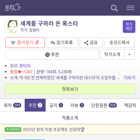
세계를 구하러 온 록스타
작가
제안
작가: 일월비
즐겨찾기
읽기목록
공유
숏코드복사
후원
작가소개
+
장르:
판타지
평점
×1287
| 분량: 184회, 5,230매
소개: 약 3년 전 연재하였던 ‘세계를 구하러온 대스타’의 도입부를 덜어내고 전면 개정했습니다. 이번에는 완결까지 달려보려고 합니다.
더보기
첫회보기
회차
추천
공지
리뷰
단문응원
책갈피
184
2
1
2
426
작품소개
2025년 창작 지원 프로젝트 선정작🏆
추천셀렉션