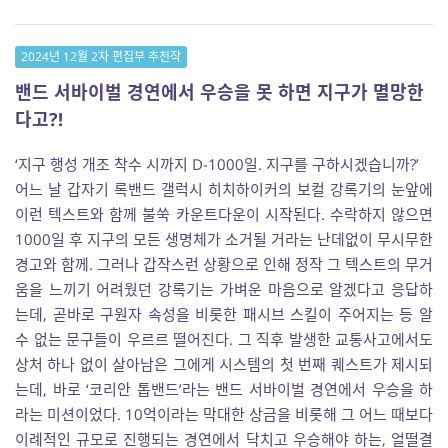
2024년 12월 2차 편집부 추천작
밴드 서바이벌 경연에서 우승을 못 하면 지구가 멸망한
다고?!
‘지구 행성 개조 착수 시까지 D-1000일. 지구를 구하시겠습니까?’
어느 날 갑자기 록밴드 갤럭시 히치하이커의 보컬 강록기의 눈앞에
이런 텍스트와 함께 불쑥 카운트다운이 시작된다. 수락하지 않으면
1000일 후 지구의 모든 생명체가 소거될 거라는 난데없이 무시무한
경고와 함께. 그러나 갑작스런 상황으로 인해 정작 그 텍스트의 무거
움을 느끼기 어려웠던 강록기는 가벼운 마음으로 알겠다고 응답하
는데, 곧바로 구원자 속성을 비롯한 패시브 스킬이 주어지는 등 알
수 없는 문구들이 우르르 떨어진다. 그 직후 발생한 교통사고에서도
상처 하나 없이 살아남은 그에게 시스템의 첫 번째 퀘스트가 제시되
는데, 바로 ‘코리안 톱밴드’라는 밴드 서바이벌 경연에서 우승을 하
라는 미션이었다. 10억이라는 막대한 상금을 비롯해 그 어느 때보다
이례적인 규모로 진행되는 경연에서 닥치고 우승해야 하는, 얼떨결