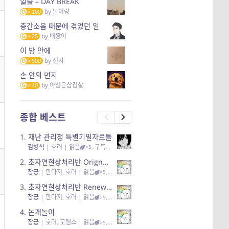
일출 – DAY BREAK
by
남이랑
100
층간소음 때문에 겪었던 일
by
배짱이
25
이 밤 안에
by
진샤
500
손 안의 먼지
by
아침은삼겹살
40
종합 베스트
1.
재난 관리청 특별기밀자료들
김병식
|
호러
| 읽음
, 구독
, 응원95, 리뷰3
×5
2.
초자연현상처리반 Orignal + True Ending
창궁
|
판타지, 호러
| 읽음
, 구독
, 응원6
×5
3.
초자연현상처리반 Renewal
창궁
|
판타지, 호러
| 읽음
, 구독
, 응원82, 리뷰4
×5
4.
논개놀이
창궁
|
호러, 로맨스
| 읽음
, 공감11, 응원25
×5