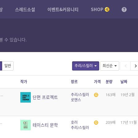
상
스레드소설
이벤트&커뮤니티
SHOP
볼 수 있습니다.
일반
추리/스릴러
최신순
작가
장르
가격
분량
날짜
..
추리/스릴러
163매
19년 2월
단편 프로젝트
로맨스
.
호러
209매
17년 11월
테이스티 문학
추리/스릴러