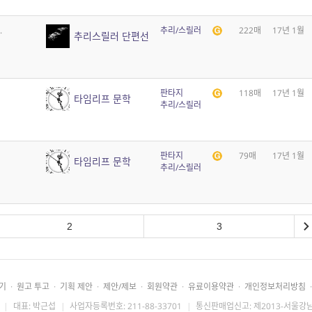
.
추리/스릴러
222매
17년 1월
추리스릴러 단편선
판타지
118매
17년 1월
타임리프 문학
추리/스릴러
판타지
79매
17년 1월
타임리프 문학
추리/스릴러
2
3
기
·
원고 투고
·
기획 제안
·
제안/제보
·
회원약관
·
유료이용약관
·
개인정보처리방침
·
|
대표: 박근섭
|
사업자등록번호: 211-88-33701
|
통신판매업신고: 제2013-서울강남