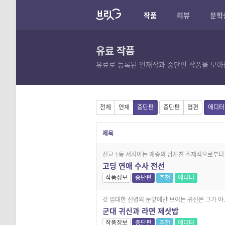
작품
리뷰
문학
유료 작품
유료로 등록된 연재작과 중단편 작품을 모아
전체
연재
중단편
중단편
엽편
에디터
제목
전교 1등 서지아는 애증의 남사친 조재석으로부터 .
고딩 연애 수사 전선
작품정보
중단편
추천
에디터
갓 입대한 신병의 눈앞에만 보이는 귀신은 그가 야..
군대 귀신과 라면 제삿밥
작품정보
중단편
추천
에디터