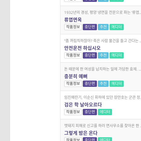
1932년의 경성, 평양 냉면을 전문으로 파는 ‘류엽..
류엽면옥
작품정보
중단편
추천
에디터
“좀 꺼림칙하잖아? 죽은 사람 물건을 들고 간다는 ..
안전운전 하십시오
작품정보
중단편
추천
에디터
돈 때문에 한 여성을 납치하는 일에 가담한 효재. ..
충분히 예뻐
작품정보
중단편
추천
에디터
임진왜란기, 이순신 휘하에 있던 장만호는 군관 정..
검은 학 날아오르다
작품정보
중단편
에디터
멧돼지 피해로 신고를 하러 면사무소를 찾아온 한 ..
그렇게 밤은 온다
작품정보
중단편
에디터