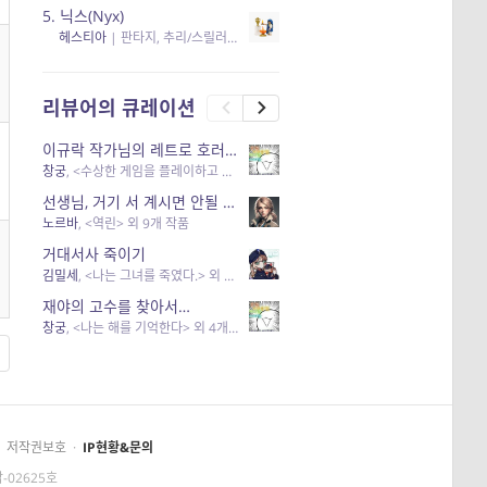
5.
닉스(Nyx)
헤스티아
|
판타지, 추리/스릴러
| 읽음
, 구독
, 응원434
×5
리뷰어의 큐레이션
이규락 작가님의 레트로 호러 리뷰
창궁
, <수상한 게임을 플레이하고 있어> 외 3개 작품
선생님, 거기 서 계시면 안될 것 같은데요-역할 클리셰를 비튼 작품들
노르바
, <역린> 외 9개 작품
거대서사 죽이기
김밀세
, <나는 그녀를 죽였다.> 외 1개 작품
재야의 고수를 찾아서…
창궁
, <나는 해를 기억한다> 외 4개 작품
저작권보호
·
IP현황&문의
-02625호