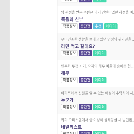
암 판정을 받은 수환은 과거 연인이었던 하정을 버..
죽음의 신부
작품정보
중단편
추천
에디터
무미건조한 생활을 보내고 있던 연정의 귀가길을 ..
라면 먹고 갈래요?
작품정보
중단편
에디터
민주화 투쟁 시기, 오지의 해무 마을에 숨어든 형...
해무
작품정보
중단편
에디터
아파트에서 신원을 알 수 없는 여성이 추락하여 사..
누군가
작품정보
중단편
에디터
카라 오피스텔에서 한 여성이 살해당한 채 발견된..
네일리스트
작품정보
중단편
에디터