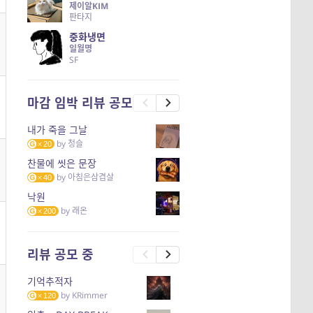
제이알KIM
판타지
중화냉면
일월명
SF
마감 임박 리뷰 공모
내가 죽을 그날
by
청슬
20
찬물에 씻은 문장
by
아침은삼겹살
40
낙원
by
래온
200
리뷰 공모 중
기억추적자
by
KRimmer
120