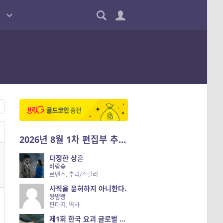
2026년 8월 1차 편집부 추천작
다정한 상흔
바람숲
로맨스, 추리/스릴러
사직을 윤허하지 아니한다.
왕밤빵
판타지, 역사
제1회 한국 요괴 글로벌 진출 공개 오디션 시즌 2 — 나는 요괴다