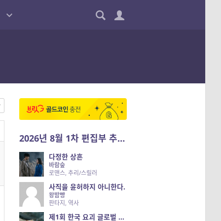
2026년 8월 1차 편집부 추천작
다정한 상흔
바람숲
로맨스, 추리/스릴러
사직을 윤허하지 아니한다.
왕밤빵
판타지, 역사
제1회 한국 요괴 글로벌 진출 공개 오디션 시즌 2 — 나는 요괴다