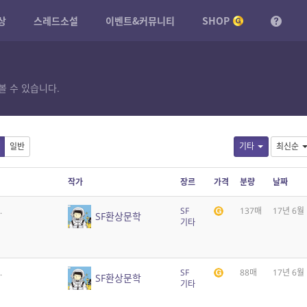
상
스레드소설
이벤트&커뮤니티
SHOP
볼 수 있습니다.
일반
기타
최신순
작가
장르
가격
분량
날짜
.
SF
137매
17년 6월
SF환상문학
기타
.
SF
88매
17년 6월
SF환상문학
기타