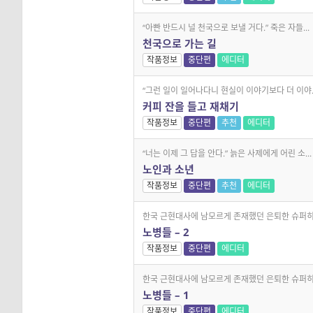
“아빤 반드시 널 천국으로 보낼 거다.” 죽은 자들...
천국으로 가는 길
작품정보
중단편
에디터
“그런 일이 일어나다니 현실이 이야기보다 더 이야..
커피 잔을 들고 재채기
작품정보
중단편
추천
에디터
“너는 이제 그 답을 안다.” 늙은 사제에게 어린 소...
노인과 소년
작품정보
중단편
추천
에디터
한국 근현대사에 남모르게 존재했던 은퇴한 슈퍼히.
노병들 – 2
작품정보
중단편
에디터
한국 근현대사에 남모르게 존재했던 은퇴한 슈퍼히.
노병들 – 1
작품정보
중단편
에디터