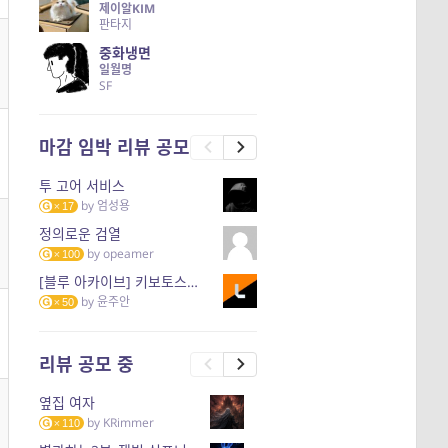
제이알KIM
판타지
중화냉면
일월명
SF
마감 임박 리뷰 공모
투 고어 서비스
by
엄성용
17
정의로운 검열
by
opeamer
100
[블루 아카이브] 키보토스의 한미관계
by
윤주안
50
리뷰 공모 중
옆집 여자
by
KRimmer
110