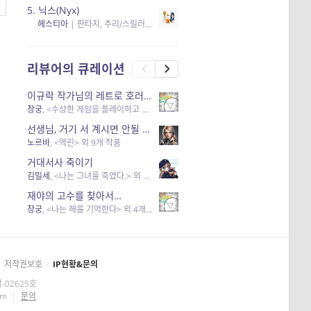
5.
닉스(Nyx)
헤스티아
|
판타지, 추리/스릴러
| 읽음
, 구독
, 응원434
×5
리뷰어의 큐레이션
이규락 작가님의 레트로 호러 리뷰
창궁
, <수상한 게임을 플레이하고 있어> 외 3개 작품
선생님, 거기 서 계시면 안될 것 같은데요-역할 클리셰를 비튼 작품들
노르바
, <역린> 외 9개 작품
거대서사 죽이기
김밀세
, <나는 그녀를 죽였다.> 외 1개 작품
재야의 고수를 찾아서…
창궁
, <나는 해를 기억한다> 외 4개 작품
저작권보호
·
IP현황&문의
-02625호
om
|
문의