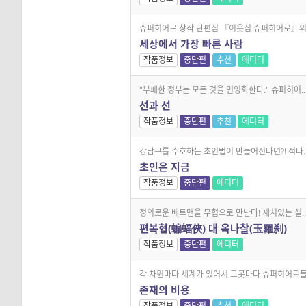
슈퍼히어로 창작 단편집 『이웃집 슈퍼히어로』의 .
세상에서 가장 빠른 사람
작품정보
중단편
추천
에디터
"부패한 정부는 모든 것을 민영화한다." 슈퍼히어..
선과 선
작품정보
중단편
추천
에디터
강남구를 수호하는 초인법이 만들어진다면?! 적나..
초인은 지금
작품정보
중단편
에디터
정의로운 배트맨을 무협으로 만난다! 재치있는 설..
편복협(蝙蝠俠) 대 옥나찰(玉羅刹)
작품정보
중단편
에디터
각 차원마다 세계가 있어서 그곳마다 슈퍼히어로들.
존재의 비용
작품정보
중단편
추천
에디터