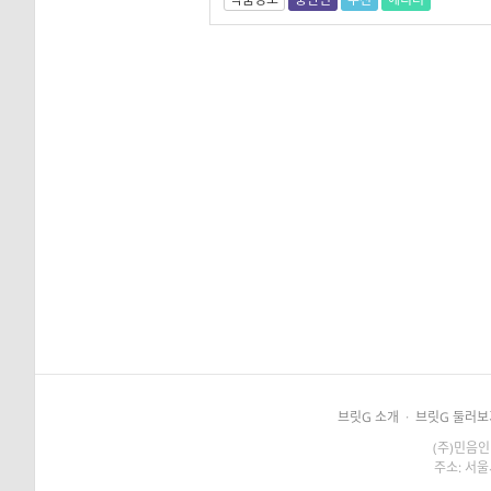
브릿G 소개
·
브릿G 둘러보
(주)민음인
주소: 서울