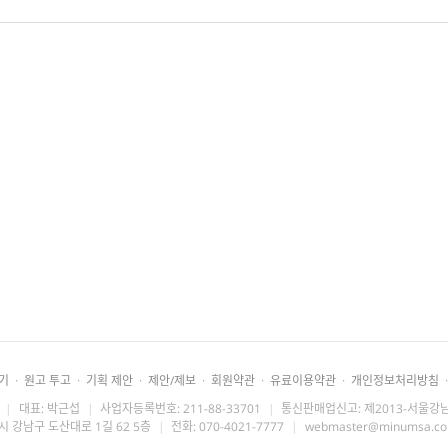
기
·
원고 투고
·
기획 제안
·
제안/제보
·
회원약관
·
유료이용약관
·
개인정보처리방침
·
|
대표: 박근섭
|
사업자등록번호: 211-88-33701
|
통신판매업신고: 제2013-서울강남
시 강남구 도산대로 1길 62 5층
|
전화: 070-4021-7777
|
webmaster@minumsa.c