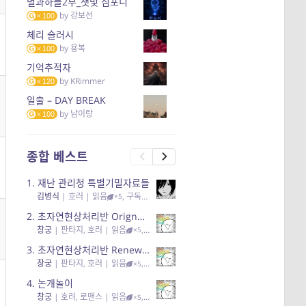
별과하늘2부_잿빛 심포니
by
강보선
100
체리 슬러시
by
용복
100
기억추적자
by
KRimmer
120
일출 – DAY BREAK
by
남이랑
100
종합 베스트
1.
재난 관리청 특별기밀자료들
김병식
|
호러
| 읽음
, 구독
, 응원96, 리뷰3
×5
2.
초자연현상처리반 Orignal + True Ending
창궁
|
판타지, 호러
| 읽음
, 구독
, 응원6
×5
3.
초자연현상처리반 Renewal
창궁
|
판타지, 호러
| 읽음
, 구독
, 응원82, 리뷰4
×5
4.
논개놀이
창궁
|
호러, 로맨스
| 읽음
, 공감11, 응원25
×5