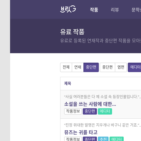
작품
리뷰
문학
유료 작품
유료로 등록된 연재작과 중단편 작품을 모아
전체
연재
중단편
중단편
엽편
에디터
제목
“사실 여러분들은 다 제 소설 속 등장인물입니다.”..
소설을 쓰는 사람에 대한…
작품정보
중단편
에디터
“진정 위대한 발명은 지우개나 바구니 같은 거죠.”..
뮤즈는 귀를 타고
작품정보
중단편
추천
에디터