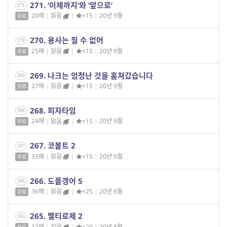
271. ‘이제까지’와 ‘앞으로’
271
20매
|
읽음
|
×15
|
20년 9월
무료
270. 용사는 질 수 없어
270
25매
|
읽음
|
×15
|
20년 9월
무료
269. 나크는 엄청난 것을 훔쳐갔습니다
269
27매
|
읽음
|
×15
|
20년 9월
무료
268. 피자타임
268
24매
|
읽음
|
×15
|
20년 9월
무료
267. 코볼트 2
267
33매
|
읽음
|
×15
|
20년 9월
무료
266. 도플갱어 5
266
36매
|
읽음
|
×25
|
20년 8월
무료
265. 멜티로제 2
265
32매
|
읽음
|
×20
|
20년 8월
무료