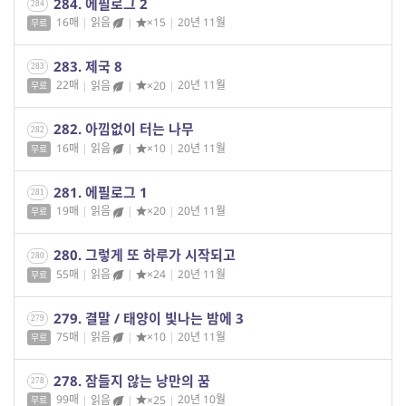
284. 에필로그 2
284
16매
|
읽음
|
×15
|
20년 11월
무료
283. 제국 8
283
22매
|
읽음
|
×20
|
20년 11월
무료
282. 아낌없이 터는 나무
282
16매
|
읽음
|
×10
|
20년 11월
무료
281. 에필로그 1
281
19매
|
읽음
|
×20
|
20년 11월
무료
280. 그렇게 또 하루가 시작되고
280
55매
|
읽음
|
×24
|
20년 11월
무료
279. 결말 / 태양이 빛나는 밤에 3
279
75매
|
읽음
|
×10
|
20년 11월
무료
278. 잠들지 않는 낭만의 꿈
278
99매
|
읽음
|
×25
|
20년 10월
무료