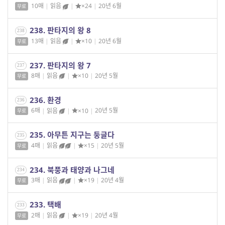
10매
|
읽음
|
×24
|
20년 6월
무료
238. 판타지의 왕 8
238
13매
|
읽음
|
×10
|
20년 6월
무료
237. 판타지의 왕 7
237
8매
|
읽음
|
×10
|
20년 5월
무료
236. 환경
236
6매
|
읽음
|
×10
|
20년 5월
무료
235. 아무튼 지구는 둥글다
235
4매
|
읽음
|
×15
|
20년 5월
무료
234. 북풍과 태양과 나그네
234
3매
|
읽음
|
×19
|
20년 4월
무료
233. 택배
233
2매
|
읽음
|
×19
|
20년 4월
무료