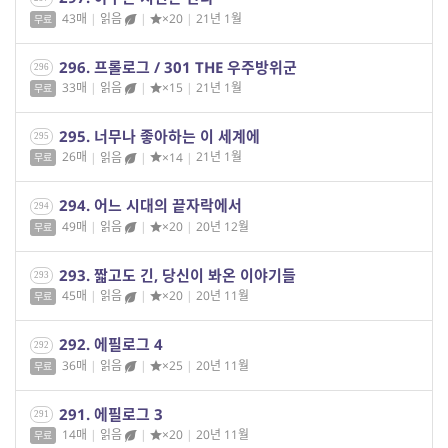
43매
|
읽음
|
×20
|
21년 1월
무료
296. 프롤로그 / 301 THE 우주방위군
296
33매
|
읽음
|
×15
|
21년 1월
무료
295. 너무나 좋아하는 이 세계에
295
26매
|
읽음
|
×14
|
21년 1월
무료
294. 어느 시대의 끝자락에서
294
49매
|
읽음
|
×20
|
20년 12월
무료
293. 짧고도 긴, 당신이 봐온 이야기들
293
45매
|
읽음
|
×20
|
20년 11월
무료
292. 에필로그 4
292
36매
|
읽음
|
×25
|
20년 11월
무료
291. 에필로그 3
291
14매
|
읽음
|
×20
|
20년 11월
무료