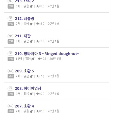
213. 요리 2
213
6매
|
읽음
|
×20
|
20년 1월
무료
212. 레슬링
212
2매
|
읽음
|
×30
|
20년 1월
무료
211. 재판
211
8매
|
읽음
|
×28
|
20년 1월
무료
210. 빵타지아 3 ~Ringed doughnut~
210
14매
|
읽음
|
×25
|
20년 1월
무료
209. 소환 5
209
7매
|
읽음
|
×15
|
20년 1월
무료
208. 혀어어업상
208
9매
|
읽음
|
×20
|
20년 1월
무료
207. 소환 4
207
7매
|
읽음
|
×15
|
20년 1월
무료