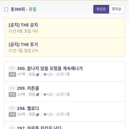
총300회 -
완결
최신순
회차순
[공지] THE 공지
21년 6월, 읽음 102
[공지] THE 후기
21년 1월, 읽음 276
300. 끝나지 않을 모험을 계속해나가
300
41매
|
읽음
|
×25
|
21년 1월
무료
299. 커튼콜
299
51매
|
읽음
|
×20
|
21년 1월
무료
298. 멜로디
298
52매
|
읽음
|
×20
|
21년 1월
무료
297. 아무튼 치킨은 난다
297