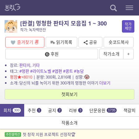
[완결] 멍청한 판타지 모음집 1 ~ 300
작가
제안
작가: 녹차백만잔
즐겨찾기
읽기목록
공유
숏코드복사
후원
작가소개
+
장르:
판타지
,
기타
태그:
#멍판
#라이트노벨
#엽편
#콩트
#농담
평점
×8010
| 분량: 300회, 2,816매 | 성향:
소개: 당신의 뇌를 녹이기 위한 300개의 멍청한 이야기
더보기
첫회보기
회차
추천
공지
리뷰
단문응원
책갈피
300
1
2
3
1735
작품소개
첫 창작 지원 프로젝트 선정작🏆
추천셀렉션