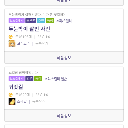
두눈박이가 살해당했다. 누가 한 짓일까?
브릿G계약
중단편
추천
독점
추리/스릴러
두눈박이 살인 사건
분량 108매
|
25년 1월
고수고수
|
등록작가
작품정보
소일장 참여작입니다.
브릿G계약
엽편
독점
추리/스릴러, 일반
귀갓길
분량 20매
|
25년 1월
소금달
|
등록작가
작품정보