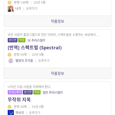
분량 149매
|
25년 5월
나기
|
등록작가
작품정보
모든 사람이 홀로그램으로 만든 아바타, 스펙트럴로 소통하는 세상에서 ...
중단편
독점
SF, 추리/스릴러
[번역] 스펙트럴 (Spectral)
분량 93매
|
25년 4월
별빛의 조각들
|
등록작가
작품정보
나익은 다음 사람을 지목해야 한다.
브릿G계약
중단편
독점
일반, 추리/스릴러
무작위 지목
분량 44매
|
25년 4월
적사각
|
등록작가