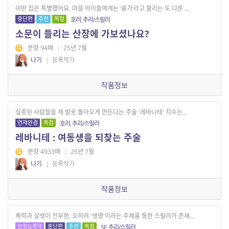
어떤 집은 특별했어요. 마을 아이들에게는 ‘흉가’라고 불리는 또 다른 ...
중단편
추천
독점
호러, 추리/스릴러
소문이 들리는 산장에 가보셨나요?
분량 94매
|
25년 7월
나기
|
등록작가
작품정보
실종된 사람들을 제 발로 돌아오게 만든다는 주술 '레바니테' 지수는...
연재완결
독점
호러, 추리/스릴러
레바니테 : 여동생을 되찾는 주술
분량 4933매
|
25년 7월
나기
|
등록작가
작품정보
폭력과 살생이 전무한, 오히려 '생명'이라는 주제를 통한 스릴러가 존재...
브릿G계약
중단편
추천
독점
SF, 추리/스릴러