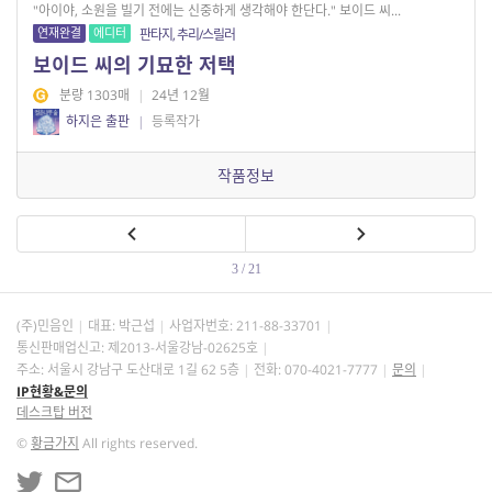
"아이야, 소원을 빌기 전에는 신중하게 생각해야 한단다." 보이드 씨...
연재완결
에디터
판타지, 추리/스릴러
보이드 씨의 기묘한 저택
분량 1303매
|
24년 12월
하지은 출판
|
등록작가
작품정보
3 / 21
(주)민음인
대표: 박근섭
사업자번호:
211-88-33701
통신판매업신고: 제2013-서울강남-02625호
주소: 서울시 강남구 도산대로 1길 62 5층
전화: 070-4021-7777
문의
IP현황&문의
데스크탑 버전
©
황금가지
All rights reserved.