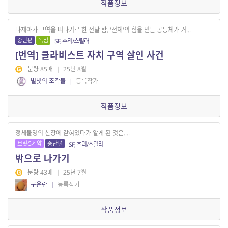
작품정보
나제아가 구역을 떠나기로 한 전날 밤, '전체'의 힘을 믿는 공동체가 거...
중단편
독점
SF, 추리/스릴러
[번역] 클라비스트 자치 구역 살인 사건
분량 85매
|
25년 8월
별빛의 조각들
|
등록작가
작품정보
정체불명의 산장에 갇혀있다가 알게 된 것은....
브릿G계약
중단편
SF, 추리/스릴러
밖으로 나가기
분량 43매
|
25년 7월
구운란
|
등록작가
작품정보