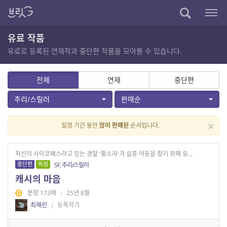
유료 작품
유료로 등록된 연재작과 중단편 작품을 모아볼 수 있습니다.
전체
연재
중단편
추리/스릴러
판매순
×
일정 기간 동안
많이 판매된
순서입니다.
자신이 사이코패스라고 믿는 경찰 '황소라'가 실종 아동을 찾기 위해 유...
중단편
독점
SF, 추리/스릴러
캐시의 마음
분량 173매
|
25년 8월
최해린
|
등록작가