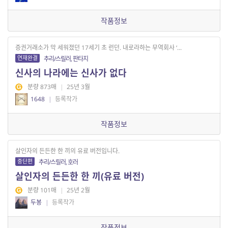
작품정보
증권거래소가 막 세워졌던 17세기 초 런던. 내로라하는 무역회사 ‘...
연재완결
추리/스릴러, 판타지
신사의 나라에는 신사가 없다
분량 873매
|
25년 3월
1648
|
등록작가
작품정보
살인자의 든든한 한 끼의 유료 버전입니다.
중단편
추리/스릴러, 호러
살인자의 든든한 한 끼(유료 버전)
분량 101매
|
25년 2월
두봉
|
등록작가
작품정보