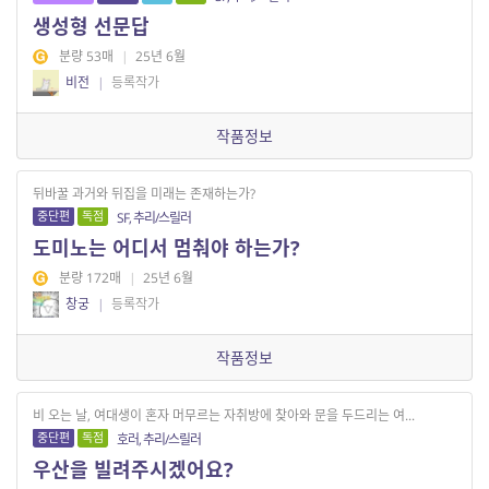
생성형 선문답
분량 53매
|
25년 6월
비전
|
등록작가
작품정보
뒤바꿀 과거와 뒤집을 미래는 존재하는가?
중단편
독점
SF, 추리/스릴러
도미노는 어디서 멈춰야 하는가?
분량 172매
|
25년 6월
창궁
|
등록작가
작품정보
비 오는 날, 여대생이 혼자 머무르는 자취방에 찾아와 문을 두드리는 여...
중단편
독점
호러, 추리/스릴러
우산을 빌려주시겠어요?