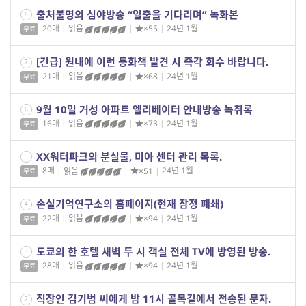
출처불명의 심야방송 “일출을 기다리며” 녹화본
8
20매
|
읽음
|
×55
|
24년 1월
무료
[긴급] 원내에 이런 동화책 발견 시 즉각 회수 바랍니다.
7
21매
|
읽음
|
×68
|
24년 1월
무료
9월 10일 거성 아파트 엘리베이터 안내방송 녹취록
6
16매
|
읽음
|
×73
|
24년 1월
무료
XX워터파크의 분실물, 미아 센터 관리 목록.
5
8매
|
읽음
|
×51
|
24년 1월
무료
손실기억연구소의 홈페이지(현재 잠정 폐쇄)
4
22매
|
읽음
|
×94
|
24년 1월
무료
도쿄의 한 호텔 새벽 두 시 객실 전체 TV에 방영된 방송.
3
28매
|
읽음
|
×94
|
24년 1월
무료
직장인 김기범 씨에게 밤 11시 골목길에서 전송된 문자.
2