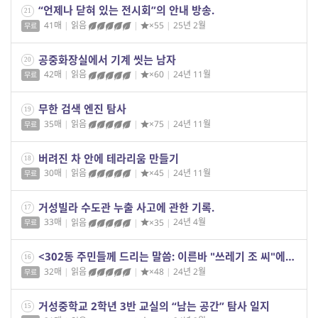
“언제나 닫혀 있는 전시회”의 안내 방송.
21
41매
|
읽음
|
×55
|
25년 2월
무료
공중화장실에서 기계 씻는 남자
20
42매
|
읽음
|
×60
|
24년 11월
무료
무한 검색 엔진 탐사
19
35매
|
읽음
|
×75
|
24년 11월
무료
버려진 차 안에 테라리움 만들기
18
30매
|
읽음
|
×45
|
24년 11월
무료
거성빌라 수도관 누출 사고에 관한 기록.
17
33매
|
읽음
|
×35
|
24년 4월
무료
<302동 주민들께 드리는 말씀: 이른바 "쓰레기 조 씨"에 대해서>
16
32매
|
읽음
|
×48
|
24년 2월
무료
거성중학교 2학년 3반 교실의 “남는 공간” 탐사 일지
15