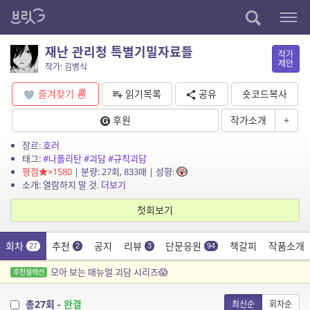
재난 관리청 특별기밀자료들
작가
제안
작가: 김병식
즐겨찾기
읽기목록
공유
숏코드복사
후원
작가소개
+
장르:
호러
태그:
#나폴리탄
#괴담
#규칙괴담
평점
×1580
| 분량: 27회, 833매 | 성향:
소개: 열람하지 말 것.
더보기
첫회보기
회차
추천
공지
리뷰
단문응원
책갈피
작품소개
27
2
3
94
모아 보는 매뉴얼 괴담 시리즈😱
추천셀렉션
총27회 -
완결
최신순
회차순