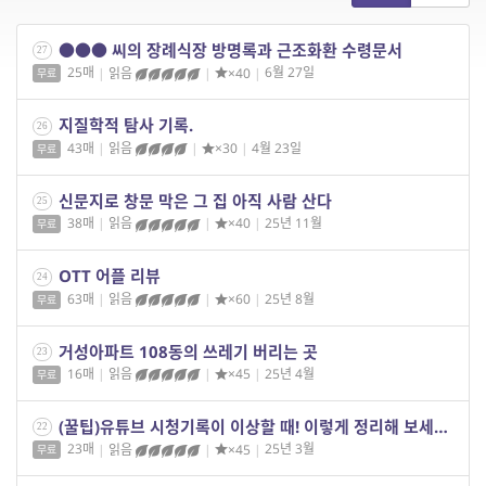
●●● 씨의 장례식장 방명록과 근조화환 수령문서
27
25매
|
읽음
|
×40
|
6월 27일
무료
지질학적 탐사 기록.
26
43매
|
읽음
|
×30
|
4월 23일
무료
신문지로 창문 막은 그 집 아직 사람 산다
25
38매
|
읽음
|
×40
|
25년 11월
무료
OTT 어플 리뷰
24
63매
|
읽음
|
×60
|
25년 8월
무료
거성아파트 108동의 쓰레기 버리는 곳
23
16매
|
읽음
|
×45
|
25년 4월
무료
(꿀팁)유튜브 시청기록이 이상할 때! 이렇게 정리해 보세요~
22
23매
|
읽음
|
×45
|
25년 3월
무료