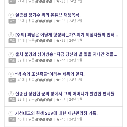
21매
|
읽음
|
×35
|
24년 2월
무료
실종된 정기수 씨의 유튜브 재생목록.
14
36매
|
읽음
|
×35
|
24년 2월
무료
[주의] 괴담은 어떻게 형성되는가?-괴기 체험자들의 인터뷰, 그리고 기억의 변형
13
74매
|
읽음
|
×55
|
24년 1월
무료
출처 불명의 심야방송 “지금 당신의 발 밑을 지나간 것들” 녹화 영상.
12
39매
|
읽음
|
×44
|
24년 1월
무료
“벽 속의 조선족들”이라는 제목의 일지.
11
40매
|
읽음
|
×29
|
24년 1월
무료
실종된 정선현 군의 방에서 그의 어머니가 발견한 편지들.
10
29매
|
읽음
|
×45
|
24년 1월
무료
거성대교의 흰색 SUV에 대한 재난관리청 기록.
9
40매
|
읽음
|
×45
|
24년 1월
무료