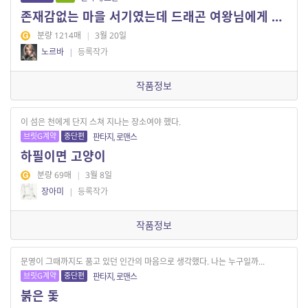
존재감없는 마을 서기였는데 드래곤 여왕님에게 납치되었습니다
분량 1214매
|
3월 20일
노르바
|
등록작가
작품정보
이 섬은 천에게 단지 스쳐 지나는 장소여야 했다.
브릿G계약
중단편
판타지, 로맨스
하필이면 고양이
분량 69매
|
3월 8일
장아미
|
등록작가
작품정보
문영이 그때까지도 품고 있던 인간의 마음으로 생각했다. 나는 누구일까...
브릿G계약
중단편
판타지, 로맨스
붉은 돛