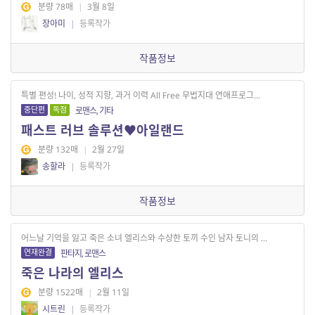
분량 78매
|
3월 8일
장아미
|
등록작가
작품정보
특별 편성! 나이, 성적 지향, 과거 이력 All Free 무법지대 연애프로그...
중단편
독점
로맨스, 기타
패스트 러브 솔루션♥아일랜드
분량 132매
|
2월 27일
송할라
|
등록작가
작품정보
어느날 기억을 잃고 죽은 소녀 엘리스와 수상한 토끼 수인 남자 토니의 ...
연재완결
판타지, 로맨스
죽은 나라의 엘리스
분량 1522매
|
2월 11일
시트린
|
등록작가