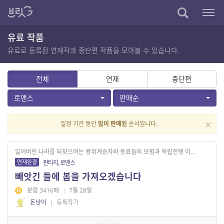
유료 작품
유료로 등록된 연재작과 중단편 작품을 모아볼 수 있습니다.
전체
연재
중단편
로맨스
판매순
×
일정 기간 동안
많이 판매된
순서입니다.
잃어버린 나라를 되찾으려는 왕위계승자와 동료들의 모험과 독립전쟁 이...
연재완결
판타지, 로맨스
빼앗긴 들에 봄을 가져오겠습니다
분량 3416매
|
7월 28일
돈냥이
|
등록작가