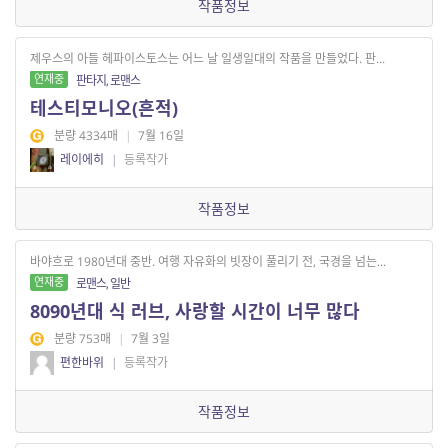
작품정보
제우스의 아들 헤파이스토스는 어느 날 일생일대의 작품을 만들었다. 판...
연재중
판타지, 로맨스
테스티모니오(흔적)
분량 4334매
|
7월 16일
레이에히
|
등록작가
작품정보
바야흐로 1980년대 중반. 여행 자유화의 빗장이 풀리기 전, 국경을 넘는...
연재중
로맨스, 일반
8090년대 식 러브, 사랑할 시간이 너무 많다
분량 753매
|
7월 3일
편한바위
|
등록작가
작품정보