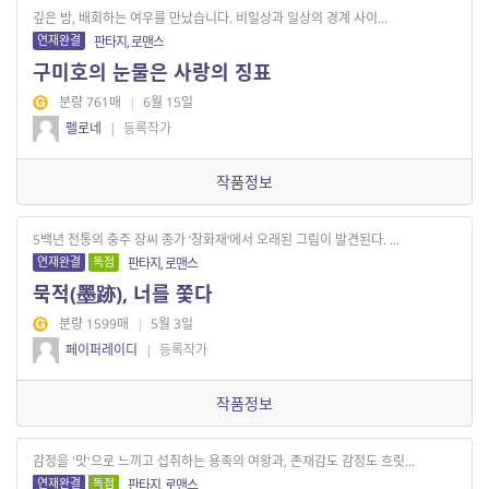
깊은 밤, 배회하는 여우를 만났습니다. 비일상과 일상의 경계 사이...
연재완결
판타지, 로맨스
구미호의 눈물은 사랑의 징표
분량 761매
|
6월 15일
펠로네
|
등록작가
작품정보
5백년 전통의 충주 장씨 종가 ‘창화재’에서 오래된 그림이 발견된다. ...
연재완결
독점
판타지, 로맨스
묵적(墨跡), 너를 쫓다
분량 1599매
|
5월 3일
페이퍼레이디
|
등록작가
작품정보
감정을 '맛'으로 느끼고 섭취하는 용족의 여왕과, 존재감도 감정도 흐릿...
연재완결
독점
판타지, 로맨스