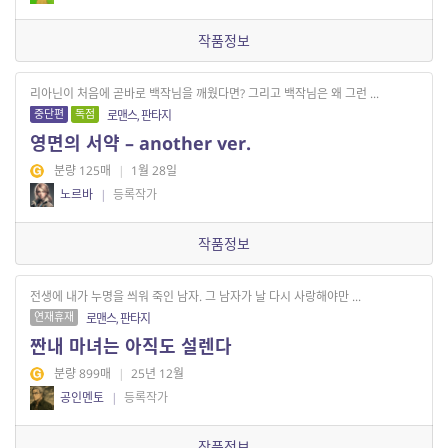
작품정보
리아닌이 처음에 곧바로 백작님을 깨웠다면? 그리고 백작님은 왜 그런 ...
중단편
독점
로맨스, 판타지
영면의 서약 – another ver.
분량 125매
|
1월 28일
노르바
|
등록작가
작품정보
전생에 내가 누명을 씌워 죽인 남자. 그 남자가 날 다시 사랑해야만 ...
연재휴재
로맨스, 판타지
짠내 마녀는 아직도 설렌다
분량 899매
|
25년 12월
공인멘토
|
등록작가
작품정보