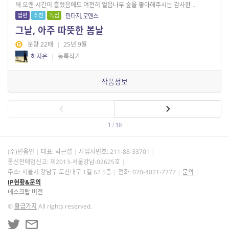
꽤 오랜 시간이 흘렀음에도 여전히 얼음나무 숲을 좋아해주시는 감사한 ...
엽편
추천
독점
판타지, 로맨스
그날, 아주 따뜻한 봄날
분량 22매
|
25년 9월
하지은
|
등록작가
작품정보
1 / 10
(주)민음인
대표: 박근섭
사업자번호:
211-88-33701
통신판매업신고: 제2013-서울강남-02625호
주소: 서울시 강남구 도산대로 1길 62 5층
전화: 070-4021-7777
문의
IP현황&문의
데스크탑 버전
©
황금가지
All rights reserved.