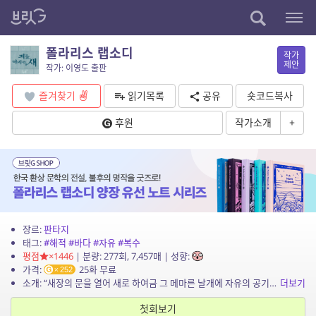
폴라리스 랩소디
작가
제안
작가: 이영도 출판
즐겨찾기
읽기목록
공유
숏코드복사
후원
작가소개
+
장르:
판타지
태그:
#해적
#바다
#자유
#복수
평점
×1446
| 분량: 277회, 7,457매 | 성향:
가격:
25화 무료
252
소개: “새장의 문을 열어 새로 하여금 그 메마른 날개에 자유의 공기를 적시도록 해본 적이 있소?” 바다를 질주하던 해적 무리들이 폴라리스라는 나라를 세우며 겪는 격정적인 삶이 펼쳐지는 ...
더보기
첫회보기