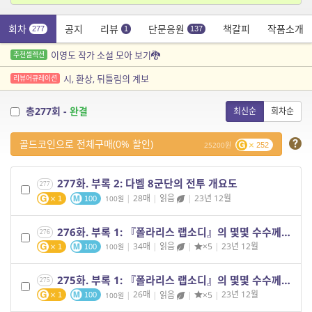
회차
공지
리뷰
단문응원
책갈피
작품소개
277
1
137
이영도 작가 소설 모아 보기🐉
추천셀렉션
시, 환상, 뒤틀림의 계보
리뷰어큐레이션
총277회 -
완결
최신순
회차순
골드코인으로 전체구매(0% 할인)
25200
252
277화. 부록 2: 다벨 8군단의 전투 개요도
277
|
28매
|
읽음
|
23년 12월
100
1
100
276화. 부록 1: 『폴라리스 랩소디』의 몇몇 수수께끼들 (4)
276
|
34매
|
읽음
|
×5
|
23년 12월
100
1
100
275화. 부록 1: 『폴라리스 랩소디』의 몇몇 수수께끼들 (3)
275
|
26매
|
읽음
|
×5
|
23년 12월
100
1
100