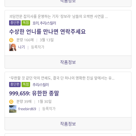
작품정보
괴담전문 잡지사를 운영하는 기자 '장보라' 남들의 오싹한 사연을 ...
중단편
독점
호러, 추리/스릴러
수상한 언니를 만나면 연락주세요
분량 166매
|
3월 13일
나기
|
등록작가
작품정보
"무한할 것 같던 악의 연쇄도, 결국 단 하나의 명확한 진실 앞에서는 유...
중단편
독점
추리/스릴러
999,659: 유한한 종말
분량 39매
|
1월 30일
freebird69
|
등록작가
작품정보