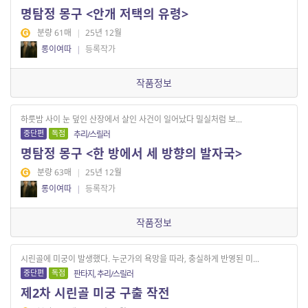
명탐정 몽구 <안개 저택의 유령>
분량 61매
|
25년 12월
롱이여따
|
등록작가
작품정보
하룻밤 사이 눈 덮인 산장에서 살인 사건이 일어났다 밀실처럼 보...
중단편
독점
추리/스릴러
명탐정 몽구 <한 방에서 세 방향의 발자국>
분량 63매
|
25년 12월
롱이여따
|
등록작가
작품정보
시린골에 미궁이 발생했다. 누군가의 욕망을 따라, 충실하게 반영된 미...
중단편
독점
판타지, 추리/스릴러
제2차 시린골 미궁 구출 작전