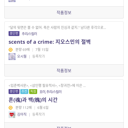
작품정보
"달의 뒷면은 볼 수 없어. 죽은 사람의 진심과 같지." 남다른 후각으로...
중단편
추리/스릴러
scents of a crime: 지오스민의 절벽
분량 69매
|
7월 15일
오시월
|
등록작가
작품정보
<입춘벽사문>, <삼인행 필유적사>, <창귀전>에 이은 ...
중단편
추천
독점
호러, 추리/스릴러
혼(魂)과 백(魄)의 시간
분량 112매
|
6월 6일
김아직
|
등록작가