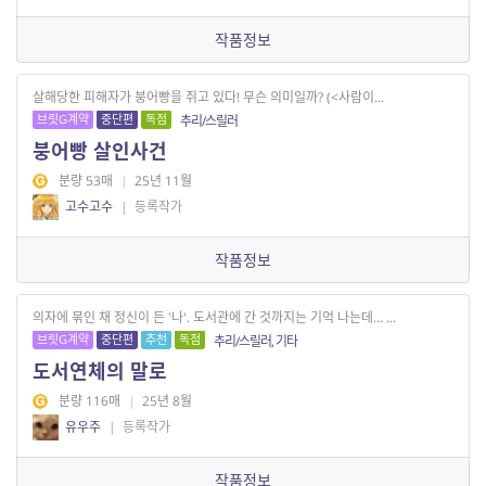
작품정보
살해당한 피해자가 붕어빵을 쥐고 있다! 무슨 의미일까? (<사람이...
브릿G계약
중단편
독점
추리/스릴러
붕어빵 살인사건
분량 53매
|
25년 11월
고수고수
|
등록작가
작품정보
의자에 묶인 채 정신이 든 '나'. 도서관에 간 것까지는 기억 나는데... ...
브릿G계약
중단편
추천
독점
추리/스릴러, 기타
도서연체의 말로
분량 116매
|
25년 8월
유우주
|
등록작가
작품정보