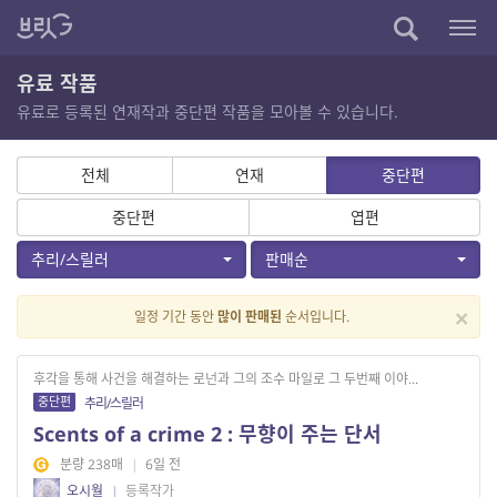
유료 작품
유료로 등록된 연재작과 중단편 작품을 모아볼 수 있습니다.
전체
연재
중단편
중단편
엽편
추리/스릴러
판매순
×
일정 기간 동안
많이 판매된
순서입니다.
후각을 통해 사건을 해결하는 로넌과 그의 조수 마일로 그 두번째 이야...
중단편
추리/스릴러
Scents of a crime 2 : 무향이 주는 단서
분량 238매
|
6일 전
오시월
|
등록작가