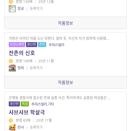
분량 139매
|
25년 12월
창궁
|
등록작가
작품정보
지헌은 아끼던 차를 도난 당한다. 얼마 후, 자신의 차가 범죄에 사용됐...
브릿G계약
중단편
추천
추리/스릴러
잔존의 신호
분량 100매
|
25년 11월
청와
|
등록작가
작품정보
은행동 경찰서에 접수된 연쇄 실종 사건. 특이하게도 실종된 여성들은 ...
중단편
독점
추리/스릴러, 기타
샤브샤브 학살극
분량 83매
|
25년 11월
란사
|
등록작가