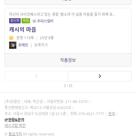
자신이 사이코패스라고 믿는 경찰 '황소라'가 실종 아동을 찾기 위해 유...
중단편
독점
SF, 추리/스릴러
캐시의 마음
분량 173매
|
25년 8월
최해린
|
등록작가
작품정보
1 / 15
(주)민음인
대표: 박근섭
사업자번호:
211-88-33701
통신판매업신고: 제2013-서울강남-02625호
주소: 서울시 강남구 도산대로 1길 62 5층
전화: 070-4021-7777
문의
IP현황&문의
데스크탑 버전
©
황금가지
All rights reserved.