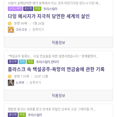
사람이 살해당하면 해가 동쪽에서 뜨는 것과 마찬가지로 반드시 다잉 메...
브릿G계약
중단편
독점
추리/스릴러
다잉 메시지가 지극히 당연한 세계의 살인
분량 96매
|
1월 26일
고수고수
|
등록작가
작품정보
"백설공주 동화는... 사실 연금술을 위한 설명서였습니다." 정체불명의...
중단편
추천
독점
추리/스릴러, 판타지
플라스크 속 백설공주-욕망의 연금술에 관한 기록
분량 175매
|
25년 12월
노르바
|
등록작가
작품정보
명탐정 몽구는 의뢰를 받고 안개로 뒤덮인 산속의 고성 ‘그레이힐 저...
중단편
독점
추리/스릴러