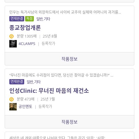
민우는 독거사남의 외장하드에서 사이비 교주의 실체와 어머니의 과거를...
연재완결
독점
일반, 기타
종교창업개론
분량 1305매
|
25년 8월
4CLAMPS
|
등록작가
작품정보
“무너진 마음에도 수리점이 있다면, 당신은 찾아갈 수 있겠습니까?” ...
연재완결
일반, 기타
인성Clinic: 무너진 마음의 재건소
분량 473매
|
25년 7월
공인멘토
|
등록작가
작품정보
세상은 네 개의 대륙으로 나뉘어 있다. 그들은 각기 '이웃', '사회', ...