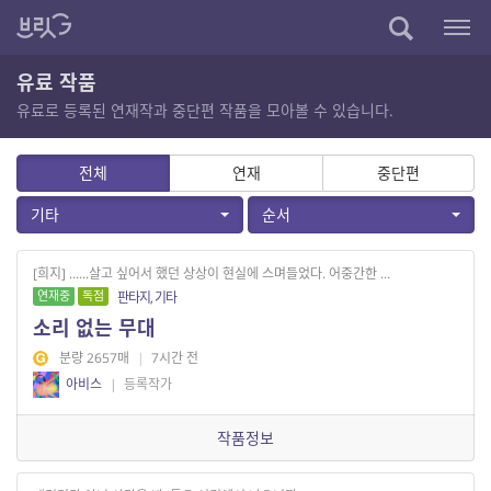
유료 작품
유료로 등록된 연재작과 중단편 작품을 모아볼 수 있습니다.
전체
연재
중단편
기타
순서
[희지] ......살고 싶어서 했던 상상이 현실에 스며들었다. 어중간한 ...
연재중
독점
판타지, 기타
소리 없는 무대
분량 2657매
|
7시간 전
아비스
|
등록작가
작품정보