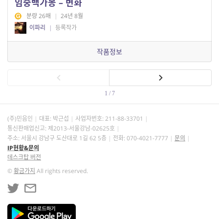
임중백가몽 – 변화
분량 26매
|
24년 8월
이파리
|
등록작가
작품정보
1 / 7
(주)민음인
대표: 박근섭
사업자번호:
211-88-33701
통신판매업신고: 제2013-서울강남-02625호
주소: 서울시 강남구 도산대로 1길 62 5층
전화: 070-4021-7777
문의
IP현황&문의
데스크탑 버전
©
황금가지
All rights reserved.