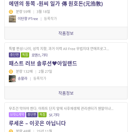
에덴의 동쪽 -원씨 일가 傳 원호돈(元浩敦)
분량 59매
|
3월 18일
이탄향 PTree
|
등록작가
작품정보
특별 편성! 나이, 성적 지향, 과거 이력 All Free 무법지대 연애프로그...
중단편
독점
로맨스, 기타
패스트 러브 솔루션♥아일랜드
분량 132매
|
2월 27일
송할라
|
등록작가
작품정보
무조건 막아야 한다. 아파트 단지 앞에 사후재생체 관리센터가 웬말이냐...
브릿G계약
중단편
독점
SF, 기타
루세온 – 이곳은 아닙니다
분량 48매
|
25년 11월