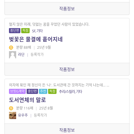
작품정보
멀지 않은 미래, 덧없는 꿈을 꾸었던 사람이 있었습니다.
중단편
독점
SF, 기타
벚꽃은 물결에 흩어지네
분량 88매
|
25년 9월
라단
|
등록작가
작품정보
의자에 묶인 채 정신이 든 '나'. 도서관에 간 것까지는 기억 나는데... ...
브릿G계약
중단편
추천
독점
추리/스릴러, 기타
도서연체의 말로
분량 116매
|
25년 8월
유우주
|
등록작가
작품정보