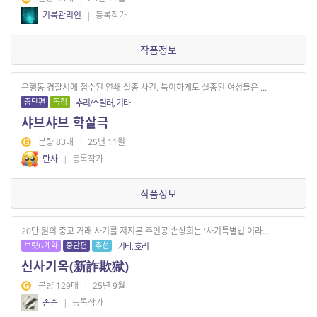
기록관리인
|
등록작가
작품정보
은행동 경찰서에 접수된 연쇄 실종 사건. 특이하게도 실종된 여성들은 ...
중단편
독점
추리/스릴러, 기타
샤브샤브 학살극
분량 83매
|
25년 11월
란사
|
등록작가
작품정보
20만 원의 중고 거래 사기를 저지른 주인공 손상희는 '사기특별법'이라...
브릿G계약
중단편
추천
기타, 호러
신사기옥(新詐欺獄)
분량 129매
|
25년 9월
존존
|
등록작가