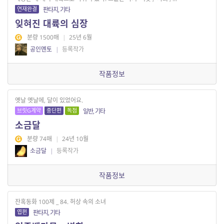
연재완결
판타지, 기타
잊혀진 대륙의 심장
분량 1500매
|
25년 6월
공인멘토
|
등록작가
작품정보
옛날 옛날에, 달이 있었어요.
브릿G계약
중단편
독점
일반, 기타
소금달
분량 74매
|
24년 10월
소금달
|
등록작가
작품정보
잔혹동화 100제 _ 84. 허상 속의 소녀
엽편
판타지, 기타