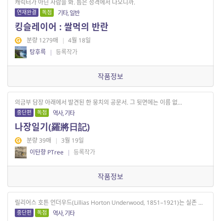
캐릭터가 아닌 사람을 봐. 틈은 성격에서 나오니까.
연재완결
독점
기타, 일반
킹슬레이어 : 쌀먹의 반란
분량 1279매
|
4월 18일
탕후륵
|
등록작가
작품정보
의금부 담장 아래에서 발견된 한 뭉치의 공문서. 그 뒷면에는 이름 없...
중단편
독점
역사, 기타
나장일기(羅將日記)
분량 39매
|
3월 19일
이탄향 PTree
|
등록작가
작품정보
릴리어스 호튼 언더우드(Lillias Horton Underwood, 1851–1921)는 실존 ...
중단편
독점
역사, 기타