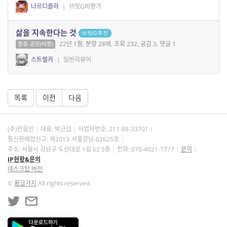
나르디즐라
|
브릿G비평가
삶을 지속한다는 것
브릿G추천
22년 1월, 분량 28매, 조회 232, 공감 3, 댓글 1
종류-공모(비평)
스트렐카
|
일반리뷰어
목록
이전
다음
(주)민음인
대표: 박근섭
사업자번호:
211-88-33701
통신판매업신고: 제2013-서울강남-02625호
주소: 서울시 강남구 도산대로 1길 62 5층
전화: 070-4021-7777
문의
IP현황&문의
데스크탑 버전
©
황금가지
All rights reserved.