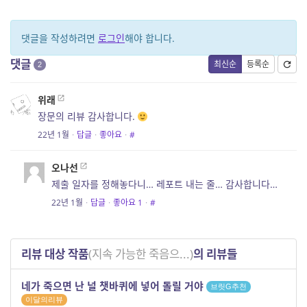
댓글을 작성하려면
로그인
해야 합니다.
댓글
최신순
등록순
2
위래
장문의 리뷰 감사합니다.
22년 1월
·
답글
·
좋아요
·
#
오나선
제출 일자를 정해놓다니… 레포트 내는 줄… 감사합니다…
22년 1월
·
답글
·
좋아요
1
·
#
리뷰 대상 작품
(지속 가능한 죽음으...)
의 리뷰들
네가 죽으면 난 널 챗바퀴에 넣어 돌릴 거야
브릿G추천
이달의리뷰