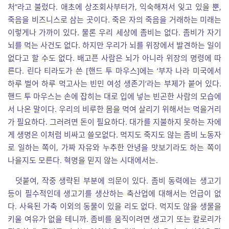
처”라고 불렀다. 애초에 상조회사부터가, 익숙해져서 잊고 있을 뿐,
죽음을 비즈니스로 삼는 곳이다. 죽은 자의 죽음을 거래하는 미래는
이렇게나 가까이 있다. 물론 우리 세상에 좀비는 없다. 좀비가 자기
뇌를 먹는 사건도 없다. 하지만 우리가 뇌를 위장에서 발견하는 일이
없다고 할 수도 없다. 배고픈 사람은 뇌가 아니라 위장의 명령에 따
른다. 린다 티라도가 쓴 [핸드 투 마우스]에는 ‘부자 나라 미국에서
하루 벌어 하루 먹고사는 빈민 여성 생존기’라는 부제가 붙어 있다.
핸드 투 마우스는 손에 잡히는 대로 입에 넣는 빈곤한 사람의 모습에
서 나온 말이다. 우리의 비루한 몸을 먹여 살리기 위해서는 먹을거리
가 필요하다. 그러려면 돈이 필요하다. 대가를 지불하지 못하는 자에
게 생명은 이처럼 비싸고 쓸모없다. 먹지도 죽지도 않는 좀비 노동자
로 일하는 쪽이, 가짜 자유와 누추한 안녕을 맛보기라도 하는 쪽이
나을지도 모른다. 혁명을 믿지 않는 시대에서는.
덧붙여, 작중 생략된 부분에 의문이 있다. 좀비 동력에는 생고기
등이 필수적인데 생고기를 생산하는 축산업에 대해서는 언급이 없
다. 사육된 가축 이외의 동물이 있을 리도 없다. 먹지도 않을 생물을
키울 여유가 없을 테니까. 좀비를 움직이려면 생고기 또는 칼로리가