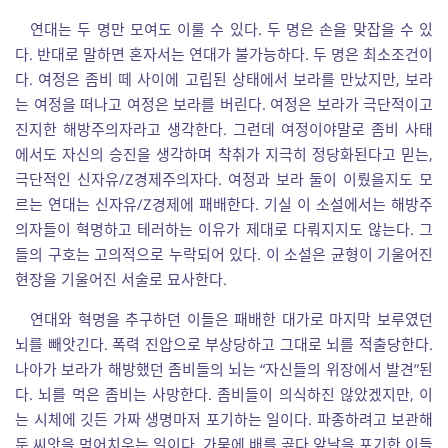
연대는 두 명만 모여도 이룰 수 있다. 두 명은 손을 맞잡을 수 있
다. 반대로 말하면 혼자서는 연대가 불가능하다. 두 명은 최소조건이
다. 여정은 좀비 떼 사이에 고립된 상태에서 보라를 만났지만, 보라
는 여정을 떠나고 여정은 보라를 버린다. 여정은 보라가 극단적이고
진지한 해방주의자라고 생각한다. 그런데 여정이야말로 좀비 사태
에서도 자신의 승진을 생각하며 착취가 지극히 정당화된다고 믿는,
극단적인 신자유/Z경제주의자다. 여정과 보라 둘이 이뤘을지도 모
르는 연대는 신자유/Z경제에 패배한다. 기실 이 소설에서는 해방주
의자들이 혁명하고 테러하는 이유가 제대로 다뤄지지도 않는다. 그
들의 구호는 고의적으로 누락되어 있다. 이 소설은 균형이 기울어진
현장을 기울어진 서술로 묘사한다.
연대와 혁명을 추구하던 이들은 패배한 대가로 마지막 보루였던
뇌를 빼앗긴다. 폭력 진압으로 부상당하고 그대로 뇌를 적출당한다.
나아가 보라가 해방했던 좀비들의 뇌는 “자신들의 위장에서 발견”된
다. 뇌를 먹은 좀비는 사망한다. 좀비들이 의식하진 않았겠지만, 이
는 시체에 깃든 가짜 생명마저 포기하는 일이다. 파종하려고 보관해
둔 씨앗을 먹어치우는 일이다. 가뭄에 배를 곯다 앞날을 포기한 이들