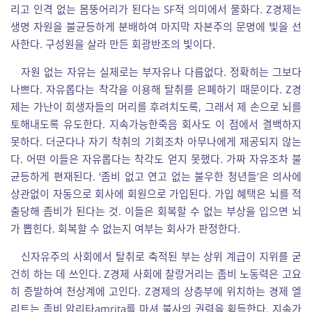
리고 인격 없는 몸뚱어리가 된다는 SF적 의미에서 물화다. Z경제는
생명 자원을 불균등하게 분배하여 마지막 자본주의 문명에 빛을 선
사한다. 구성원을 살라 만든 회광반조의 빛이다.
자원 없는 자유는 실제로는 부자유나 다름없다. 정확히는 그보다
나쁘다. 자유롭다는 착각을 이용해 탈취를 은폐하기 때문이다. Z경
제는 가난이 희생자들의 머리를 후려치도록, 그래서 제 손으로 뇌를
토해내도록 유도한다. 지속가능한죽음 회사도 이 점에서 결백하지
못하다. 더군다나 자기 착취의 기회조차 아무나에게 제공되지 않는
다. 어떤 이들은 자유롭다는 착각도 얻지 못했다. 가짜 자유조차 불
균등하게 편재된다. ‘좀비 없고 연고 없는 불우한 청년들’은 의사에
상관없이 자동으로 회사에 회원으로 가입된다. 가입 혜택은 뇌를 적
출당해 좀비가 된다는 것. 이들은 회복할 수 없는 부상을 입으면 뇌
가 뽑힌다. 회복할 수 없는지 여부는 회사가 판정한다.
신자유주의 사회에서 탈취로 축적된 부는 상위 계급이 지위를 굳
건히 하는 데 쓰인다. Z경제 사회에 찰랑거리는 좀비 노동력은 고요
히 증발하여 천상계에 고인다. Z경제의 상층부에 위치하는 경제 엘
리트는 좀비 암리타amrita를 마셔 불사의 권력을 획득한다. 지속가