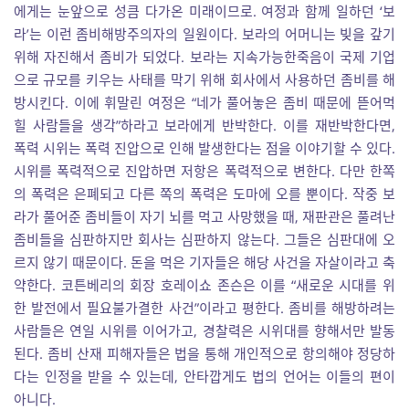
에게는 눈앞으로 성큼 다가온 미래이므로. 여정과 함께 일하던 ‘보
라’는 이런 좀비해방주의자의 일원이다. 보라의 어머니는 빚을 갚기
위해 자진해서 좀비가 되었다. 보라는 지속가능한죽음이 국제 기업
으로 규모를 키우는 사태를 막기 위해 회사에서 사용하던 좀비를 해
방시킨다. 이에 휘말린 여정은 “네가 풀어놓은 좀비 때문에 뜯어먹
힐 사람들을 생각”하라고 보라에게 반박한다. 이를 재반박한다면,
폭력 시위는 폭력 진압으로 인해 발생한다는 점을 이야기할 수 있다.
시위를 폭력적으로 진압하면 저항은 폭력적으로 변한다. 다만 한쪽
의 폭력은 은폐되고 다른 쪽의 폭력은 도마에 오를 뿐이다. 작중 보
라가 풀어준 좀비들이 자기 뇌를 먹고 사망했을 때, 재판관은 풀려난
좀비들을 심판하지만 회사는 심판하지 않는다. 그들은 심판대에 오
르지 않기 때문이다. 돈을 먹은 기자들은 해당 사건을 자살이라고 축
약한다. 코튼베리의 회장 호레이쇼 존슨은 이를 “새로운 시대를 위
한 발전에서 필요불가결한 사건”이라고 평한다. 좀비를 해방하려는
사람들은 연일 시위를 이어가고, 경찰력은 시위대를 향해서만 발동
된다. 좀비 산재 피해자들은 법을 통해 개인적으로 항의해야 정당하
다는 인정을 받을 수 있는데, 안타깝게도 법의 언어는 이들의 편이
아니다.