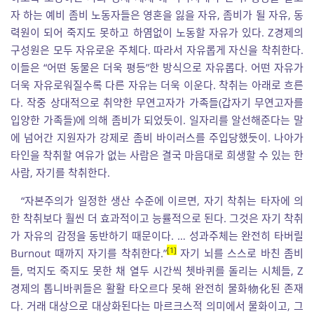
자 하는 예비 좀비 노동자들은 영혼을 잃을 자유, 좀비가 될 자유, 동
력원이 되어 죽지도 못하고 하염없이 노동할 자유가 있다. Z경제의
구성원은 모두 자유로운 주체다. 따라서 자유롭게 자신을 착취한다.
이들은 “어떤 동물은 더욱 평등”한 방식으로 자유롭다. 어떤 자유가
더욱 자유로워질수록 다른 자유는 더욱 이운다. 착취는 아래로 흐른
다. 작중 상대적으로 취약한 무연고자가 가족들(갑자기 무연고자를
입양한 가족들)에 의해 좀비가 되었듯이. 일자리를 알선해준다는 말
에 넘어간 지원자가 강제로 좀비 바이러스를 주입당했듯이. 나아가
타인을 착취할 여유가 없는 사람은 결국 마음대로 희생할 수 있는 한
사람, 자기를 착취한다.
“자본주의가 일정한 생산 수준에 이르면, 자기 착취는 타자에 의
한 착취보다 훨씬 더 효과적이고 능률적으로 된다. 그것은 자기 착취
가 자유의 감정을 동반하기 때문이다. … 성과주체는 완전히 타버릴
1
Burnout 때까지 자기를 착취한다.”
자기 뇌를 스스로 바친 좀비
들, 먹지도 죽지도 못한 채 열두 시간씩 쳇바퀴를 돌리는 시체들, Z
경제의 톱니바퀴들은 활활 타오르다 못해 완전히 물화物化된 존재
다. 거래 대상으로 대상화된다는 마르크스적 의미에서 물화이고, 그