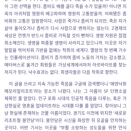
이 그런 선택을 한다. 좀비도 배를 곯다 죽을 수가 있을까? 아니면 지
옥의 아귀처럼 영원히 배고파하며 영원히 고통받을까. 어찌됐든 좀
비화의 고통은 일방향이다. 사람은 죽거나 좀비가 되지만, 죽은 자가
살아 돌아오거나 좀비가 다시 사람으로 변하지는 않는다. Z경제의
세상은 언젠가 반드시 좀비로 가득찰 것이 뻔하다. 생명 자원은 점점
희소해진다. 생명을 파종할 생명이 사라지고 있으니까. 이곳은 자기
발밑을 먹어치워 기반을 없애는 착취의 세계다. 멸망의 첫 번째 기수
는 인플레이션이다. 좀비가 증가하며 좀비 노동의 가치는 감소했고,
메타버스로 옮겨간 회원들은 가상세계에서마저 아르바이트를 찾는
처지가 된다. 낙수효과는 없다. 희생자들은 다음 착취로 향한다.
이 글을 쓰려고 지속 가능한 죽음을 구글에 검색했더니 ‘에덴낙원
메모리얼리조트’라는 장소가 나왔다. 나는 그 이름이 SF 단편소설
제목인 줄 알았다. 인구 포화 시대의 인공적 죽음을 다루는, 혹은 가
상현실로 영혼을 업데이트하는 시대를 다룰 줄 알았다. 찾아보니 그
냥 현실에 존재하는 건물 이름이었다. 경기도 이천에 위치한 ‘새로운
리조트형 봉안당’이다. 봉안당은 시신을 화장한 뒤 유골을 안치하는
곳이다. 어떤 기사는 이곳을 “부활 소망하는 성도들을 위한 안식