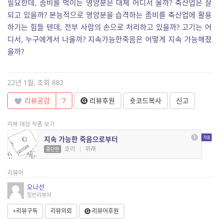
필요한데, 좀비를 먹이는 영양분은 대체 어디서 올까? 축산업은 잘
되고 있을까? 본능적으로 영양분을 습격하는 좀비를 축산업에 활용
하기는 힘들 텐데, 전부 사람의 손으로 처리하고 있을까? 고기는 어
디서, 누구에게서 나올까? 지속가능한죽음은 어떻게 지속 가능해졌
을까?
22년 1월, 조회 882
리뷰공감
7
리뷰후원
숏코드복사
신고
리뷰 대상 작품 보기
지속 가능한 죽음으로부터
호러
|
위래
중단편
리뷰어
오나선
일반리뷰어
+리뷰구독
리뷰의뢰
리뷰어후원