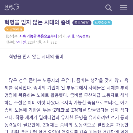
혁명을 믿지 않는 시대의 좀비
공모(비평)
브릿G추천
이달의리뷰
대상작품:
지속 가능한 죽음으로부터
(작가:
위래
,
작품정보
)
리뷰어:
오나선
, 22년 1월, 조회 882
혁명을 믿지 않는 시대의 좀비
많은 경우 좀비는 노동자의 은유다. 좀비는 생각을 갖지 않고 육
체를 움직인다. 좀비의 기원이 된 부두교에서 사제들은 시체를 부려
명령에 복종하는 노예로 활용했다. 좀비를 무산계급 노동자로 해석
하는 소설은 이미 여럿 나왔다. <지속 가능한 죽음으로부터>는 아예
좀비 노동에 기반을 두는 ‘Z테크’로 Z경제를 만들었다는 점이 색다
르다. 작중 세계가 밀레니엄과 유사한 문명을 유지하려면 전기 등의
동력원이 필요한데, Z경제는 좀비의 노동력으로 발전소를 가동한
다. 화력 발전처럼 환경 오염이 없으므로 지속 가능한 경제답게 과연