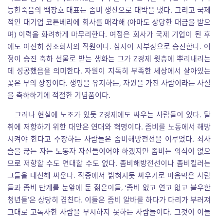
능한죽음의 백장호 대표는 좀비 생산으로 대박을 냈다. 그리고 국제
적인 대기업 코튼베리에 회사를 매각해 (아마도 상당한 대금을 받으
며) 이력을 화려하게 마무리한다. 여정은 회사가 국제 기업이 된 후
에도 여전히 상조회사의 직원이다. 심지어 지부장으로 승진한다. 여
정이 승진 축하 선물로 받는 생화는 그가 Z경제 윗층에 뿌리내리는
데 성공했음을 의미한다. 자원이 지독히 부족한 세상에서 살아있는
꽃은 부의 상징이다. 생명을 유지하는, 자원을 가진 사람이라는 사실
을 축하하기에 적절한 기념품이다.
그러나 현실에 노조가 있듯 Z경제에도 싸우는 사람들이 있다. 탈
취에 저항하기 위한 대안은 연대와 혁명이다. 좀비를 노동에서 해방
시켜야 한다고 주장하는 사람들은 좀비해방전선을 이루었다. 쇠사
슬을 끊는 자는 노동자 자신들이어야 하겠지만 좀비는 의식이 없으
므로 저항할 수도 연대할 수도 없다. 좀비해방전선이나 좀비킬러는
그들을 대신해 싸운다. 작중에서 밝혀지듯 싸우기로 마음먹은 사람
들과 좀비 단계를 눈앞에 둔 젊은이들, ‘좀비 없고 연고 없고 불우한
청년들’은 상당히 겹친다. 이들은 좀비 알바를 하다가 다리가 부러져
그대로 고독사한 사람을 무시하지 못하는 사람들이다. 그것이 이들