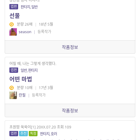
장난감 병사 이야기!
엽편
판타지, 일반
선물
분량 26매
|
18년 5월
season
|
등록작가
작품정보
어릴 때, 나는 그렇게 생각했다.
엽편
일반, 판타지
어떤 마법
분량 10매
|
17년 3월
란필
|
등록작가
작품정보
초원맘 쑥쑥이[1] 20XX.07.20 조회 109
엽편
추천
독점
판타지, 호러