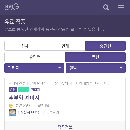
유료 작품
유료로 등록된 연재작과 중단편 작품을 모아볼 수 있습니다.
전체
연재
중단편
중단편
엽편
판타지
랜덤
하나의 신전에 같이 모셔진 두 우상 추부와 셰미시의 대립을 그린 우화 ...
엽편
에디터
판타지
추부와 셰미시
분량 23매
|
18년 4월
환상문학 단편선
|
등록작가
작품정보