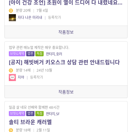
[아이 건강 조언] 초원이 열이 드디어 다 내렸네요ㅜㅜ
분량 20매
|
7월 4일
자다 나온 미리내
|
등록작가
작품정보
업무 관련 매뉴얼 제작은 매우 중요합니다.
브릿G계약
엽편
독점
판타지, 호러
[공지] 해빗버거 키오스크 상담 관련 안내드립니다
분량 14매
|
24년 10월
지야
|
등록작가
작품정보
일곱 살 네모 선배와 함께한 48시간
브릿G계약
엽편
독점
판타지, SF
솔티 브라운 캐러멜
분량 18매
|
2월 11일