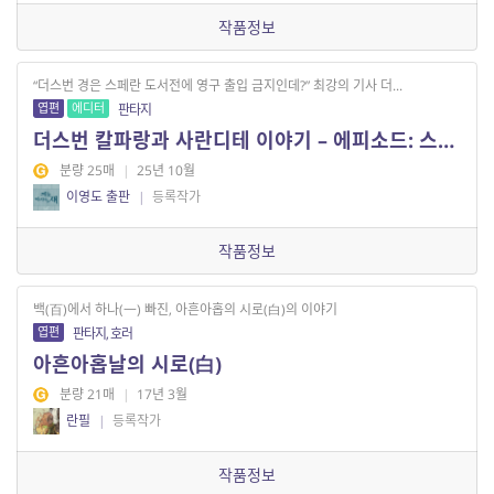
작품정보
“더스번 경은 스페란 도서전에 영구 출입 금지인데?” 최강의 기사 더...
엽편
에디터
판타지
더스번 칼파랑과 사란디테 이야기 – 에피소드: 스페란 도서전에서
분량 25매
|
25년 10월
이영도 출판
|
등록작가
작품정보
백(百)에서 하나(一) 빠진, 아흔아홉의 시로(白)의 이야기
엽편
판타지, 호러
아흔아홉날의 시로(白)
분량 21매
|
17년 3월
란필
|
등록작가
작품정보