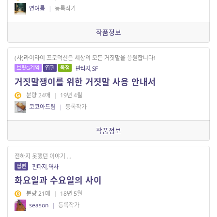
연여름
|
등록작가
작품정보
(사)라이라이 프로덕션은 세상의 모든 거짓말을 응원합니다!
브릿G계약
엽편
독점
판타지, SF
거짓말쟁이를 위한 거짓말 사용 안내서
분량 24매
|
19년 4월
코코아드림
|
등록작가
작품정보
전하지 못했던 이야기 ...
엽편
판타지, 역사
화요일과 수요일의 사이
분량 21매
|
18년 5월
season
|
등록작가