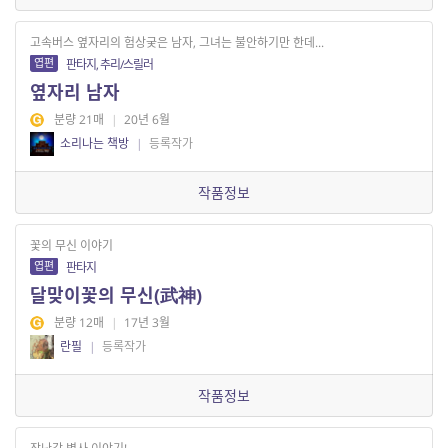
고속버스 옆자리의 험상궂은 남자, 그녀는 불안하기만 한데...
엽편
판타지, 추리/스릴러
옆자리 남자
분량 21매
|
20년 6월
소리나는 책방
|
등록작가
작품정보
꽃의 무신 이야기
엽편
판타지
달맞이꽃의 무신(武神)
분량 12매
|
17년 3월
란필
|
등록작가
작품정보