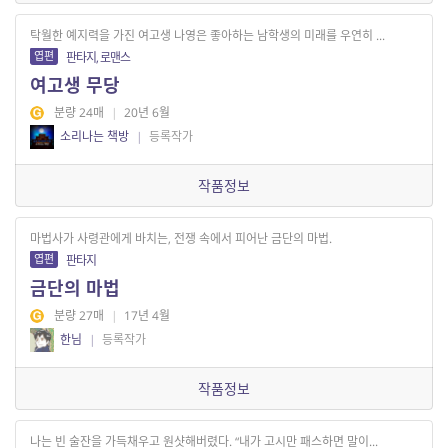
탁월한 예지력을 가진 여고생 나영은 좋아하는 남학생의 미래를 우연히 ...
엽편
판타지, 로맨스
여고생 무당
분량 24매
|
20년 6월
소리나는 책방
|
등록작가
작품정보
마법사가 사령관에게 바치는, 전쟁 속에서 피어난 금단의 마법.
엽편
판타지
금단의 마법
분량 27매
|
17년 4월
한님
|
등록작가
작품정보
나는 빈 술잔을 가득채우고 원샷해버렸다. “내가 고시만 패스하면 말이...