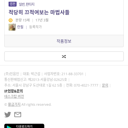
엽편
일반, 판타지
적당히 끄적여보는 마법사들
분량 15매
|
17년 3월
란필
|
등록작가
작품정보
(주)민음인
대표: 박근섭
사업자번호:
211-88-33701
통신판매업신고: 제2013-서울강남-02625호
주소: 서울시 강남구 도산대로 1길 62 5층
전화: 070-4021-7777
문의
IP현황&문의
데스크탑 버전
©
황금가지
All rights reserved.