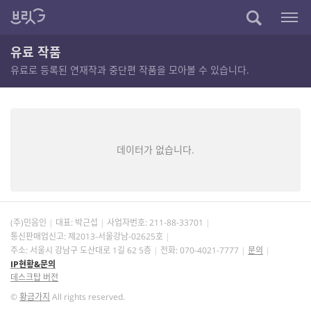
유료 작품
유료로 등록된 연재작과 중단편 작품을 모아볼 수 있습니다.
데이터가 없습니다.
(주)민음인
대표: 박근섭
사업자번호:
211-88-33701
통신판매업신고: 제2013-서울강남-02625호
주소: 서울시 강남구 도산대로 1길 62 5층
전화: 070-4021-7777
문의
IP현황&문의
데스크탑 버전
©
황금가지
All rights reserved.