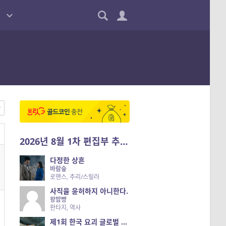
2026년 8월 1차 편집부 추천작
다정한 상흔
바람숲
로맨스, 추리/스릴러
사직을 윤허하지 아니한다.
왕밤빵
판타지, 역사
제1회 한국 요괴 글로벌 진출 공개 오디션 시즌 2 — 나는 요괴다