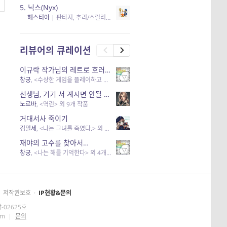
5.
닉스(Nyx)
헤스티아
|
판타지, 추리/스릴러
| 읽음
, 구독
, 응원434
×5
리뷰어의 큐레이션
이규락 작가님의 레트로 호러 리뷰
창궁
, <수상한 게임을 플레이하고 있어> 외 3개 작품
선생님, 거기 서 계시면 안될 것 같은데요-역할 클리셰를 비튼 작품들
노르바
, <역린> 외 9개 작품
거대서사 죽이기
김밀세
, <나는 그녀를 죽였다.> 외 1개 작품
재야의 고수를 찾아서…
창궁
, <나는 해를 기억한다> 외 4개 작품
저작권보호
·
IP현황&문의
-02625호
om
|
문의