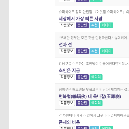
슈퍼히어로 창작 단편집 『이웃집 슈퍼히어로』의 .
세상에서 가장 빠른 사람
작품정보
중단편
추천
에디터
"부패한 정부는 모든 것을 민영화한다." 슈퍼히어..
선과 선
작품정보
중단편
추천
에디터
강남구를 수호하는 초인법이 만들어진다면?! 적나..
초인은 지금
작품정보
중단편
에디터
정의로운 배트맨을 무협으로 만난다! 재치있는 설..
편복협(蝙蝠俠) 대 옥나찰(玉羅刹)
작품정보
중단편
에디터
각 차원마다 세계가 있어서 그곳마다 슈퍼히어로들.
존재의 비용
작품정보
중단편
추천
에디터