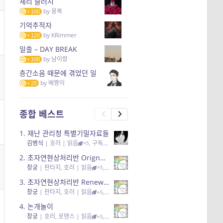
체리 슬러시
by
용복
100
기억추적자
by
KRimmer
120
일출 – DAY BREAK
by
남이랑
100
층간소음 때문에 겪었던 일
by
배짱이
25
종합 베스트
1.
재난 관리청 특별기밀자료들
김병식
|
호러
| 읽음
, 구독
, 응원95, 리뷰3
×5
2.
초자연현상처리반 Orignal + True Ending
창궁
|
판타지, 호러
| 읽음
, 구독
, 응원6
×5
3.
초자연현상처리반 Renewal
창궁
|
판타지, 호러
| 읽음
, 구독
, 응원82, 리뷰4
×5
4.
논개놀이
창궁
|
호러, 로맨스
| 읽음
, 공감11, 응원25
×5