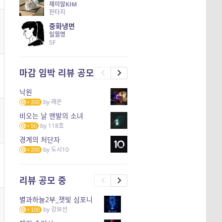
제이알KIM
판타지
중화냉면
일월명
SF
마감 임박 리뷰 공모
낙원
by
래온
200
비오는 날 맨발의 소녀
by
118호
50
경계의 처단자
by
도시10
200
리뷰 공모 중
별과하늘2부_잿빛 심포니
by
강보선
100