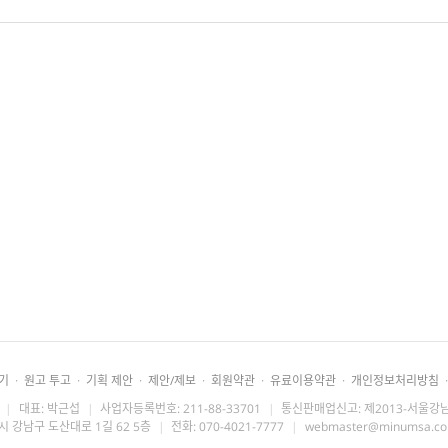
기
·
원고 투고
·
기획 제안
·
제안/제보
·
회원약관
·
유료이용약관
·
개인정보처리방침
·
|
대표: 박근섭
|
사업자등록번호: 211-88-33701
|
통신판매업신고: 제2013-서울강남
시 강남구 도산대로 1길 62 5층
|
전화: 070-4021-7777
|
webmaster@minumsa.c