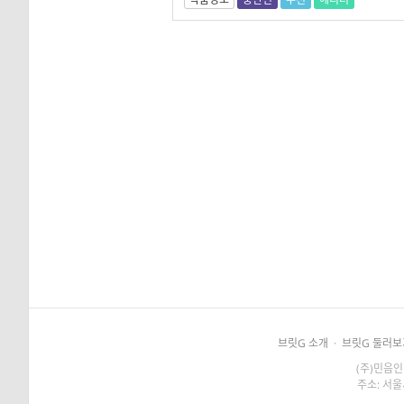
브릿G 소개
·
브릿G 둘러보
(주)민음인
주소: 서울