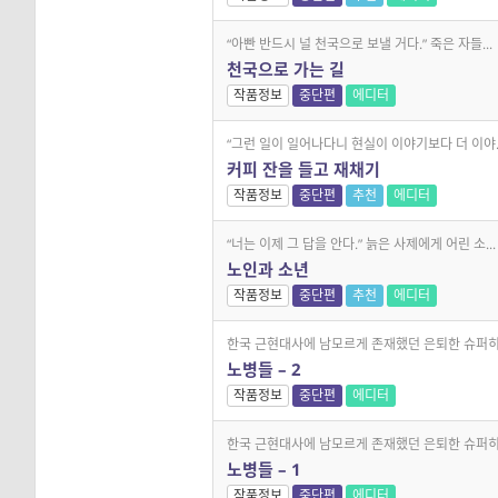
“아빤 반드시 널 천국으로 보낼 거다.” 죽은 자들...
천국으로 가는 길
작품정보
중단편
에디터
“그런 일이 일어나다니 현실이 이야기보다 더 이야..
커피 잔을 들고 재채기
작품정보
중단편
추천
에디터
“너는 이제 그 답을 안다.” 늙은 사제에게 어린 소...
노인과 소년
작품정보
중단편
추천
에디터
한국 근현대사에 남모르게 존재했던 은퇴한 슈퍼히.
노병들 – 2
작품정보
중단편
에디터
한국 근현대사에 남모르게 존재했던 은퇴한 슈퍼히.
노병들 – 1
작품정보
중단편
에디터