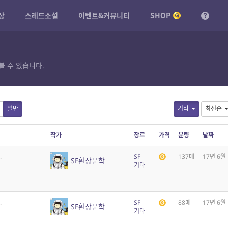
상
스레드소설
이벤트&커뮤니티
SHOP
볼 수 있습니다.
일반
기타
최신순
작가
장르
가격
분량
날짜
.
SF
137매
17년 6월
SF환상문학
기타
.
SF
88매
17년 6월
SF환상문학
기타