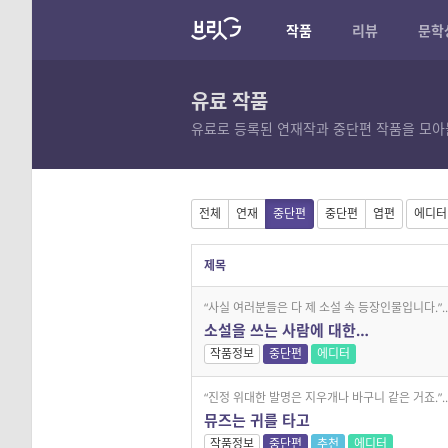
작품
리뷰
문학
유료 작품
유료로 등록된 연재작과 중단편 작품을 모아
전체
연재
중단편
중단편
엽편
에디터
제목
“사실 여러분들은 다 제 소설 속 등장인물입니다.”..
소설을 쓰는 사람에 대한…
작품정보
중단편
에디터
“진정 위대한 발명은 지우개나 바구니 같은 거죠.”..
뮤즈는 귀를 타고
작품정보
중단편
추천
에디터