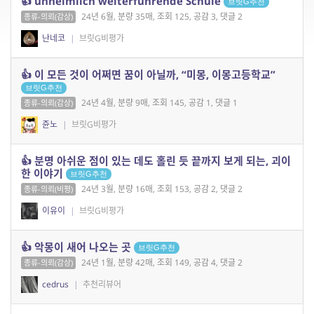
👍 unheimlich weiterführende Schule
브릿G추천
24년 6월, 분량 35매, 조회 125, 공감 3, 댓글 2
종류-의뢰(감상)
난네코
|
브릿G비평가
👍 이 모든 것이 어쩌면 꿈이 아닐까, “미몽, 이몽고등학교”
브릿G추천
24년 4월, 분량 9매, 조회 145, 공감 1, 댓글 1
종류-의뢰(감상)
쥰노
|
브릿G비평가
👍 분명 아쉬운 점이 있는 데도 홀린 듯 끝까지 보게 되는, 괴이
한 이야기
브릿G추천
24년 3월, 분량 16매, 조회 153, 공감 2, 댓글 2
종류-의뢰(비평)
이유이
|
브릿G비평가
👍 악몽이 새어 나오는 곳
브릿G추천
24년 1월, 분량 42매, 조회 149, 공감 4, 댓글 2
종류-의뢰(감상)
cedrus
|
추천리뷰어