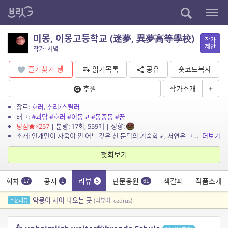
미몽, 이몽고등학교 (迷夢, 異夢高等學校)
작가
제안
작가: 서녘
즐겨찾기
읽기목록
공유
숏코드복사
후원
작가소개
+
장르:
호러
,
추리/스릴러
태그:
#괴담
#호러
#이몽고
#몽중몽
#꿈
평점
×257
| 분량: 17회, 559매 | 성향:
소개: 안개만이 자욱이 낀 어느 깊은 산 둔덕의 기숙학교, 서연은 그곳으로 전학을 오게 된다. 의구심만이 가득한, 존재조차 의문일 학교는 무언지 모를 사건들이 하나둘씩 드러나며 실체가 드...
더보기
첫회보기
회차
공지
리뷰
단문응원
책갈피
작품소개
17
1
5
61
악몽이 새어 나오는 곳
추천리뷰
(리뷰어: cedrus)