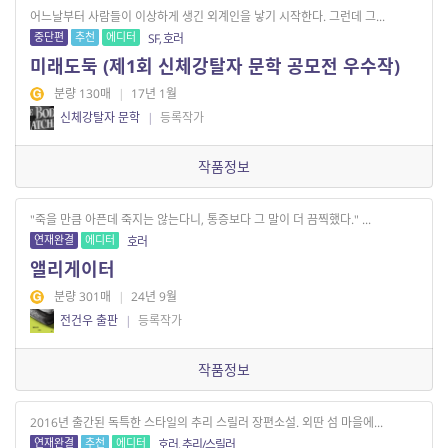
어느날부터 사람들이 이상하게 생긴 외계인을 낳기 시작한다. 그런데 그...
중단편
추천
에디터
SF, 호러
미래도둑 (제1회 신체강탈자 문학 공모전 우수작)
분량 130매
|
17년 1월
신체강탈자 문학
|
등록작가
작품정보
"죽을 만큼 아픈데 죽지는 않는다니, 통증보다 그 말이 더 끔찍했다." ...
연재완결
에디터
호러
앨리게이터
분량 301매
|
24년 9월
전건우 출판
|
등록작가
작품정보
2016년 출간된 독특한 스타일의 추리 스릴러 장편소설. 외딴 섬 마을에...
연재완결
추천
에디터
호러, 추리/스릴러