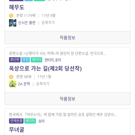
해무도
분량 1179매
|
17년 9월
신시은 출판
|
등록작가
작품정보
장편소설 <난쟁이가 사는 저택>의 원안이 된 단편소설. 연극으로...
중단편
추천
에디터
판타지, 호러
옥상으로 가는 길(제2회 당선작)
분량 98매
|
17년 1월
ZA 문학
|
등록작가
작품정보
한국에서 「여우누이」와 함께 가장 잘 알려진 공포 설화인 제주 김녕사...
연재완결
에디터
호러
무녀굴