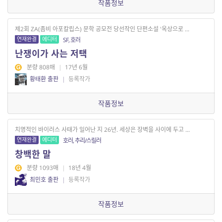
작품정보
제2회 ZA(좀비 아포칼립스) 문학 공모전 당선작인 단편소설 '옥상으로 ...
연재완결
에디터
SF, 호러
난쟁이가 사는 저택
분량 808매
|
17년 6월
황태환 출판
|
등록작가
작품정보
치명적인 바이러스 사태가 일어난 지 26년. 세상은 장벽을 사이에 두고 ...
연재완결
에디터
호러, 추리/스릴러
창백한 말
분량 1093매
|
18년 4월
최민호 출판
|
등록작가
작품정보