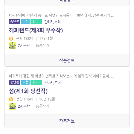
대관람차에 갇힌 채 좀비로 뒤덮인 도시를 바라보던 혜지. 남편 승기와 ...
중단편
추천
에디터
판타지, 호러
해피랜드(제3회 우수작)
분량 138매
|
17년 1월
ZA 문학
|
등록작가
작품정보
아파트에 갇힌 채 세상의 변화를 지켜보는 나의 일기 형식 이야기풀이. ...
중단편
추천
에디터
판타지, 호러
섬(제1회 당선작)
분량 146매
|
16년 12월
ZA 문학
|
등록작가
작품정보