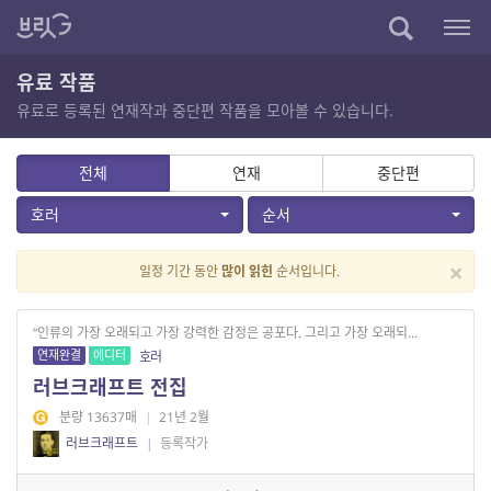
유료 작품
유료로 등록된 연재작과 중단편 작품을 모아볼 수 있습니다.
전체
연재
중단편
호러
순서
×
일정 기간 동안
많이 읽힌
순서입니다.
“인류의 가장 오래되고 가장 강력한 감정은 공포다. 그리고 가장 오래되...
연재완결
에디터
호러
러브크래프트 전집
분량 13637매
|
21년 2월
러브크래프트
|
등록작가