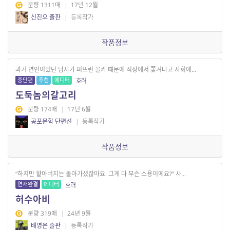
분량 1311매
|
17년 12월
신진오 출판
|
등록작가
작품정보
과거 연인이었던 남자가 퍼뜨린 몰카 때문에 직장에서 쫓겨나고 사회에...
중단편
추천
에디터
호러
도둑놈의갈고리
분량 174매
|
17년 6월
공포문학 단편선
|
등록작가
작품정보
“하지만 할아버지는 돌아가셨잖아요. 그게 다 무슨 소용이에요?” 사...
연재완결
에디터
호러
허수아비
분량 319매
|
24년 9월
배명은 출판
|
등록작가