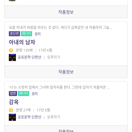
작품정보
요즘 아내가 바람을 피우는 것 같다. 게다가 금쪽같은 내 아들마저 그놈...
중단편
에디터
호러
아내의 남자
분량 139매
|
17년 6월
공포문학 단편선
|
등록작가
작품정보
'나'는 소정의 집에서 그녀와 잠자리를 한다. 그런데 갑자기 처들어온 ...
엽편
에디터
호러
감옥
분량 27매
|
17년 6월
공포문학 단편선
|
등록작가
작품정보