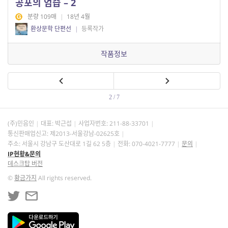
공포의 엄습 – 2
분량 109매
|
18년 4월
환상문학 단편선
|
등록작가
작품정보
2 / 7
(주)민음인
대표: 박근섭
사업자번호:
211-88-33701
통신판매업신고: 제2013-서울강남-02625호
주소: 서울시 강남구 도산대로 1길 62 5층
전화: 070-4021-7777
문의
IP현황&문의
데스크탑 버전
©
황금가지
All rights reserved.