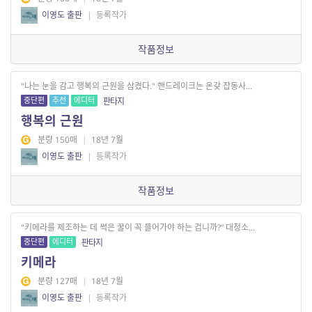
이영도 출판
|
등록작가
작품정보
"나는 눈을 감고 행복의 근원을 삼켰다." 핸드레이크는 온갖 잡동사...
중단편
추천
에디터
판타지
행복의 근원
분량 150매
|
18년 7월
이영도 출판
|
등록작가
작품정보
"키메라를 제조하는 데 썩은 꿀이 꼭 들어가야 하는 겁니까?” 대청소...
중단편
에디터
판타지
키메라
분량 127매
|
18년 7월
이영도 출판
|
등록작가