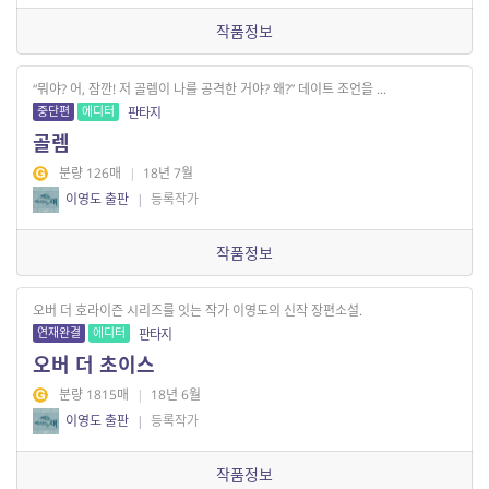
작품정보
“뭐야? 어, 잠깐! 저 골렘이 나를 공격한 거야? 왜?” 데이트 조언을 ...
중단편
에디터
판타지
골렘
분량 126매
|
18년 7월
이영도 출판
|
등록작가
작품정보
오버 더 호라이즌 시리즈를 잇는 작가 이영도의 신작 장편소설.
연재완결
에디터
판타지
오버 더 초이스
분량 1815매
|
18년 6월
이영도 출판
|
등록작가
작품정보