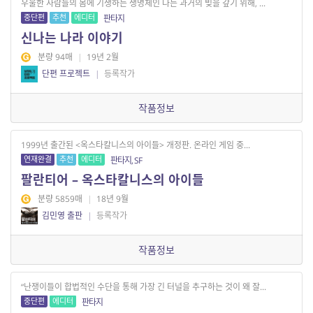
우울한 사람들의 몸에 기생하는 생명체인 나는 과거의 빚을 갚기 위해, ...
중단편
추천
에디터
판타지
신나는 나라 이야기
분량 94매
|
19년 2월
단편 프로젝트
|
등록작가
작품정보
1999년 출간된 <옥스타칼니스의 아이들> 개정판. 온라인 게임 중...
연재완결
추천
에디터
판타지, SF
팔란티어 – 옥스타칼니스의 아이들
분량 5859매
|
18년 9월
김민영 출판
|
등록작가
작품정보
“난쟁이들이 합법적인 수단을 통해 가장 긴 터널을 추구하는 것이 왜 잘...
중단편
에디터
판타지