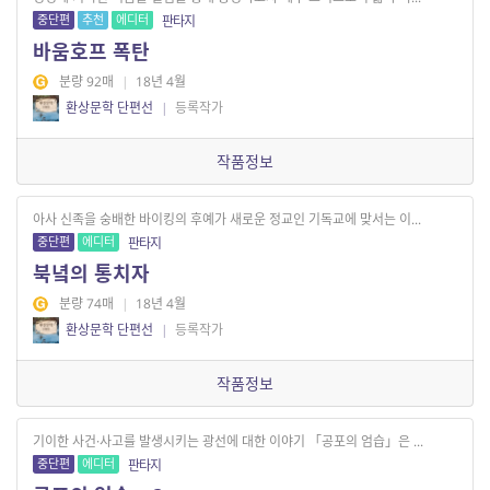
중단편
추천
에디터
판타지
바움호프 폭탄
분량 92매
|
18년 4월
환상문학 단편선
|
등록작가
작품정보
아사 신족을 숭배한 바이킹의 후예가 새로운 정교인 기독교에 맞서는 이...
중단편
에디터
판타지
북녘의 통치자
분량 74매
|
18년 4월
환상문학 단편선
|
등록작가
작품정보
기이한 사건·사고를 발생시키는 광선에 대한 이야기 「공포의 엄습」은 ...
중단편
에디터
판타지