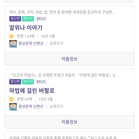
역사, 문화, 지리, 관습, 법, 언어 등 방대한 세계관을 정교하게 구성한...
중단편
에디터
판타지
알위나 이야기
분량 134매
|
18년 4월
환상문학 단편선
|
등록작가
작품정보
『오즈의 마법사』로 유명한 프랭크 바움의 「마법에 걸린 버펄로」는 ...
중단편
에디터
판타지
마법에 걸린 버펄로
분량 43매
|
18년 4월
환상문학 단편선
|
등록작가
작품정보
성경에 기록된 어둠을 실험을 통해 증명하고자 예수 그리스도의 삶과 죽...