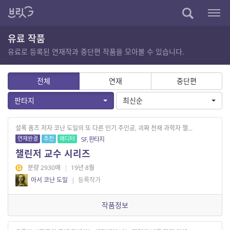
유료 작품
유료로 등록된 연재작과 중단편 작품을 모아볼 수 있습니다.
전체
연재
중단편
판타지
최신순
셜록 홈즈 저자 코난 도일의 또 다른 인기 주인공, 괴짜 천재 과학자 챌...
연재완결
추천
에디터
SF, 판타지
챌린저 교수 시리즈
분량 2930매
|
19년 8월
아서 코난 도일
|
등록작가
작품정보