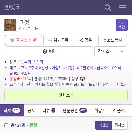
그것
작가
제안
작가: 루카 윤
즐겨찾기
읽기목록
공유
숏코드복사
후원
작가소개
+
장르:
SF
,
추리/스릴러
태그:
#그것
#추리
#탐정
#이집트
#격암유록
#불영사
#금속조각
#스펙트
럴
#SF
#소설
평점
×9134
| 분량: 121회, 1,759매 | 성향:
소개: “사라진 강아지를 찾으려다, 인류의 금기를 건드렸다.” 전직 형사 하진우는 실종된 웰시코기 ‘콩비’를 수색하던 중, 낙산공원에서 기이한 탄흔과 함께 정체불명의...
더보기
첫회보기
회차
공지
리뷰
단문응원
책갈피
작품소개
121
2
402
총121회 -
완결
최신순
회차순