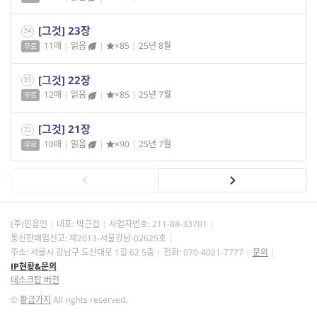
[그것] 23장
24
11매
|
읽음
|
×85
|
25년 8월
무료
[그것] 22장
23
12매
|
읽음
|
×85
|
25년 7월
무료
[그것] 21장
22
10매
|
읽음
|
×90
|
25년 7월
무료
(주)민음인
대표: 박근섭
사업자번호:
211-88-33701
통신판매업신고: 제2013-서울강남-02625호
주소: 서울시 강남구 도산대로 1길 62 5층
전화: 070-4021-7777
문의
IP현황&문의
데스크탑 버전
©
황금가지
All rights reserved.