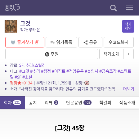
그것
작가
제안
작가: 루카 윤
즐겨찾기
읽기목록
공유
숏코드복사
후원
작가소개
+
장르:
SF
,
추리/스릴러
태그:
#그것
#추리
#탐정
#이집트
#격암유록
#불영사
#금속조각
#스펙트
럴
#SF
#소설
평점
×9134
| 분량: 121회, 1,759매 | 성향:
소개: “사라진 강아지를 찾으려다, 인류의 금기를 건드렸다.” 전직 형사 하진우는 실종된 웰시코기 ‘콩비’를 수색하던 중, 낙산공원에서 기이한 탄흔과 함께 정체불명의...
더보기
회차
공지
리뷰
단문응원
책갈피
작품소개
121
2
402
[그것] 45장