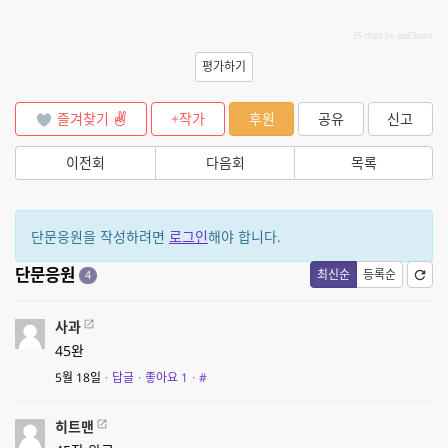
JS chart by amCharts
평가하기
즐겨찾기
+작가
후원
공유
신고
이전회
다음회
목록
단문응원을 작성하려면
로그인
해야 합니다.
단문응원
최신순
등록순
4
사과
45완
5월 18일
·
답글
·
좋아요
1
·
#
히트맨