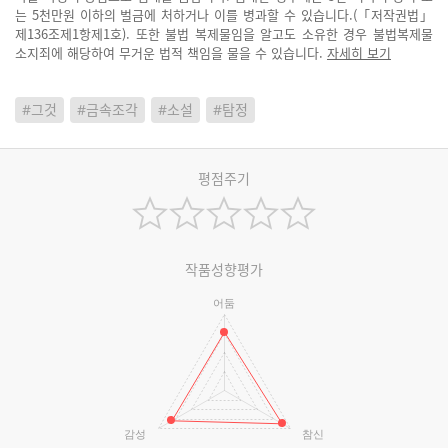
는 5천만원 이하의 벌금에 처하거나 이를 병과할 수 있습니다.(「저작권법」
제136조제1항제1호). 또한 불법 복제물임을 알고도 소유한 경우 불법복제물
소지죄에 해당하여 무거운 법적 책임을 물을 수 있습니다.
자세히 보기
#그것
#금속조각
#소설
#탐정
평점주기
작품성향평가
어둠
감성
참신