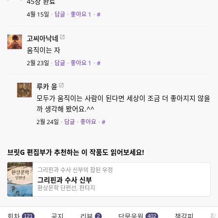
45장 완료
4월 15일
·
답글
·
좋아요
1
·
#
고씨아낙네
움직이는 자
2월 23일
·
답글
·
좋아요
1
·
#
루카 윤
모두가 움직이는 사람이 된다면 세상이 조금 더 좋아지지 않을
까 생각해 봤어요.^^
2월 24일
·
답글
·
좋아요
·
#
브릿G 편집부가 추천하는 이 작품도 읽어보세요!
그리핀과 수사 신부의 참된 우정
그리핀과 수사 신부
환상문학 단편선, 판타지
회차
공지
리뷰
단문응원
책갈피
작
121
2
402