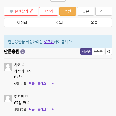
즐겨찾기
+작가
후원
공유
신고
이전회
다음회
목록
단문응원을 작성하려면
로그인
해야 합니다.
단문응원
최신순
등록순
2
사과
계속가야죠
67완
5월 22일
·
답글
·
좋아요
1
·
#
히트맨
67장 완료
4월 17일
·
답글
·
좋아요
1
·
#