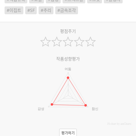
#이집트
#SF
#추리
#금속조각
평점주기
작품성향평가
어둠
감성
참신
JS chart by amCharts
평가하기