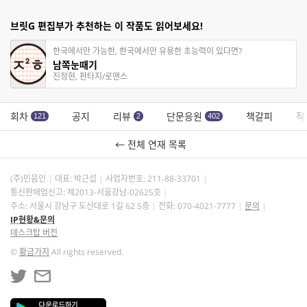
브릿G 편집부가 추천하는 이 작품도 읽어보세요!
한국에서만 가능한, 한국에서만 유용한 초능력이 있다면?
남쪽눈때기
진정현, 판타지/로맨스
회차
공지
리뷰
단문응원
책갈피
작
121
2
402
← 전체 연재 목록
(주)민음인
대표: 박근섭
사업자번호:
211-88-33701
통신판매업신고: 제2013-서울강남-02625호
주소: 서울시 강남구 도산대로 1길 62 5층
전화: 070-4021-7777
문의
IP현황&문의
데스크탑 버전
©
황금가지
All rights reserved.