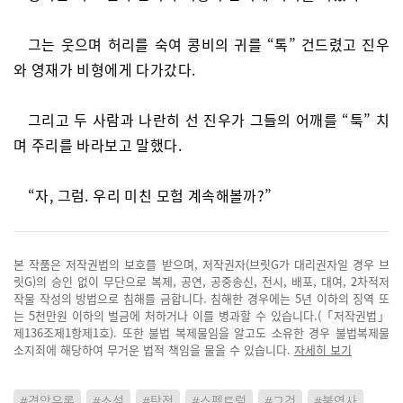
그는 웃으며 허리를 숙여 콩비의 귀를 “톡” 건드렸고 진우
와 영재가 비형에게 다가갔다.
그리고 두 사람과 나란히 선 진우가 그들의 어깨를 “툭” 치
며 주리를 바라보고 말했다.
“자, 그럼. 우리 미친 모험 계속해볼까?”
본 작품은 저작권법의 보호를 받으며, 저작권자(브릿G가 대리권자일 경우 브
릿G)의 승인 없이 무단으로 복제, 공연, 공중송신, 전시, 배포, 대여, 2차적저
작물 작성의 방법으로 침해를 금합니다. 침해한 경우에는 5년 이하의 징역 또
는 5천만원 이하의 벌금에 처하거나 이를 병과할 수 있습니다.(「저작권법」
제136조제1항제1호). 또한 불법 복제물임을 알고도 소유한 경우 불법복제물
소지죄에 해당하여 무거운 법적 책임을 물을 수 있습니다.
자세히 보기
#격암유록
#소설
#탐정
#스펙트럴
#그것
#불영사