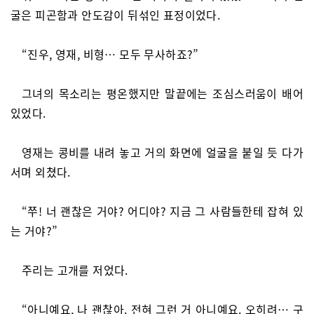
굴은 피곤함과 안도감이 뒤섞인 표정이었다.
“진우, 영재, 비형… 모두 무사하죠?”
그녀의 목소리는 평온했지만 말끝에는 조심스러움이 배어
있었다.
영재는 콩비를 내려 놓고 거의 화면에 얼굴을 붙일 듯 다가
서며 외쳤다.
“쭈! 너 괜찮은 거야? 어디야? 지금 그 사람들한테 잡혀 있
는 거야?”
주리는 고개를 저었다.
“아니예요, 나 괜찮아. 전혀 그런 거 아니예요. 오히려… 구