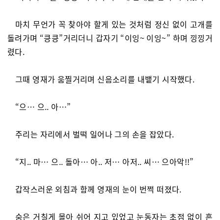
마치 무언가 꼭 찾아야 할게 있는 것처럼 정신 없이 고개를
돌려가며 “킁킁”거리더니 갑자기 “이잉~ 이잉~” 하며 낑낑거
렸다.
그때 영재가 움찔거리며 신음소리를 내뱉기 시작했다.
“으… 으.. 아…”
주리는 자리에서 벌떡 일어나 그의 손을 잡았다.
“지.. 마… 으.. 돌아… 아.. 저… 아저.. 씨… 으아악!!”
갑작스러운 외침과 함께 영재의 눈이 번쩍 떠졌다.
숨은 거칠게 몰아 쉬어 지고 있었고 눈동자는 초점 없이 흔