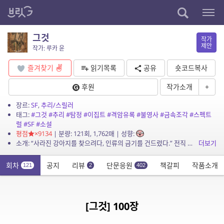
그것
작가
제안
작가: 루카 윤
즐겨찾기
읽기목록
공유
숏코드복사
후원
작가소개
+
장르:
SF
,
추리/스릴러
태그:
#그것
#추리
#탐정
#이집트
#격암유록
#불영사
#금속조각
#스펙트
럴
#SF
#소설
평점
×9134
| 분량: 121회, 1,762매 | 성향:
소개: “사라진 강아지를 찾으려다, 인류의 금기를 건드렸다.” 전직 형사 하진우는 실종된 웰시코기 ‘콩비’를 수색하던 중, 낙산공원에서 기이한 탄흔과 함께 정체불명의...
더보기
회차
공지
리뷰
단문응원
책갈피
작품소개
121
2
402
[그것] 100장