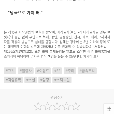
“남극으로 가야 해.”
본 작품은 저작권법의 보호를 받으며, 저작권자(브릿G가 대리권자일 경우 브
릿G)의 승인 없이 무단으로 복제, 공연, 공중송신, 전시, 배포, 대여, 2차적저
작물 작성의 방법으로 침해를 금합니다. 침해한 경우에는 5년 이하의 징역 또
는 5천만원 이하의 벌금에 처하거나 이를 병과할 수 있습니다.(「저작권법」
제136조제1항제1호). 또한 불법 복제물임을 알고도 소유한 경우 불법복제물
소지죄에 해당하여 무거운 법적 책임을 물을 수 있습니다.
자세히 보기
#그것
#불영사
#이집트
#SF
#추리
#금속조각
#격암유록
#소설
#탐정
#스펙트럴
평점주기