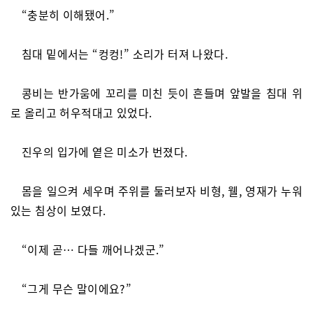
“충분히 이해됐어.”
침대 밑에서는 “컹컹!” 소리가 터져 나왔다.
콩비는 반가움에 꼬리를 미친 듯이 흔들며 앞발을 침대 위
로 올리고 허우적대고 있었다.
진우의 입가에 옅은 미소가 번졌다.
몸을 일으켜 세우며 주위를 둘러보자 비형, 웰, 영재가 누워
있는 침상이 보였다.
“이제 곧… 다들 깨어나겠군.”
“그게 무슨 말이에요?”