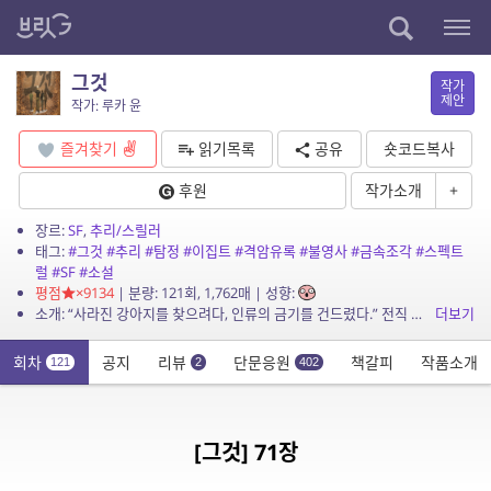
그것
작가
제안
작가: 루카 윤
즐겨찾기
읽기목록
공유
숏코드복사
후원
작가소개
+
장르:
SF
,
추리/스릴러
태그:
#그것
#추리
#탐정
#이집트
#격암유록
#불영사
#금속조각
#스펙트
럴
#SF
#소설
평점
×9134
| 분량: 121회, 1,762매 | 성향:
소개: “사라진 강아지를 찾으려다, 인류의 금기를 건드렸다.” 전직 형사 하진우는 실종된 웰시코기 ‘콩비’를 수색하던 중, 낙산공원에서 기이한 탄흔과 함께 정체불명의...
더보기
회차
공지
리뷰
단문응원
책갈피
작품소개
121
2
402
[그것] 71장