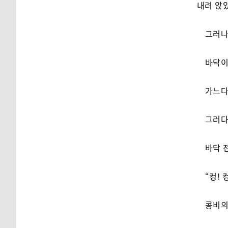
내려 앉
그러나
바닥이
가느다
그러다
바닥 
“컹! 컹
콩비의