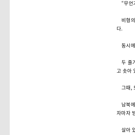
“무언
비형의
다.
동시에
두 줄
고 솟아 
그때,
남북에
자마자 방
살아 