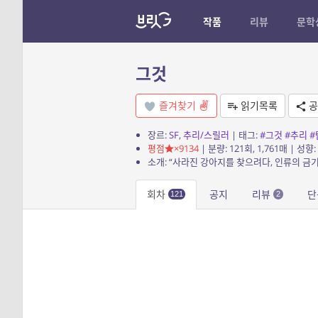
작품
리뷰
문학
그것
즐겨찾기
읽기목록
공
장르:
SF
,
추리/스릴러
| 태그:
#그것
#추리
#
평점
×9134
| 분량: 121회, 1,761매 | 성향:
회차
공지
리뷰
단
121
2