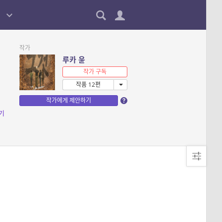
작가
루카 윤
작가 구독
작품 12편
작가에게 제안하기
기