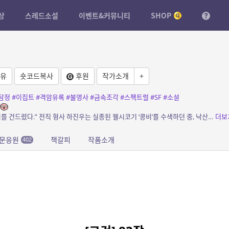
상
스레드소설
이벤트&커뮤니티
SHOP
유
숏코드복사
후원
작가소개
+
탐정
#이집트
#격암유록
#불영사
#금속조각
#스펙트럴
#SF
#소설
소개: “사라진 강아지를 찾으려다, 인류의 금기를 건드렸다.” 전직 형사 하진우는 실종된 웰시코기 ‘콩비’를 수색하던 중, 낙산공원에서 기이한 탄흔과 함께 정체불명의...
더보
문응원
책갈피
작품소개
402