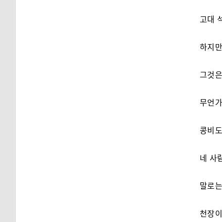
고대 
하지만
그것은
무언가
콩비도
네 사
말로는
천장이