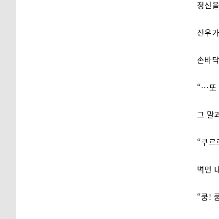
정신을
진우가
손바닥
“…또
그 말
“쿠르
벽면 
“쿵! 쿵