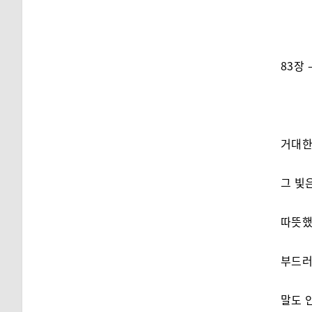
83장 
거대한
그 빛
따뜻했
부드러
말도 