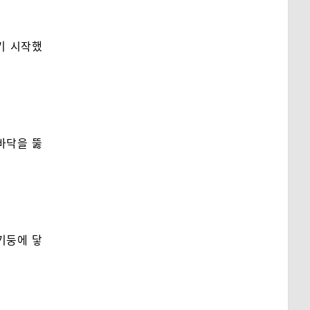
기 시작했
바닥을 뚫
기둥에 닿