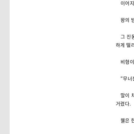
이어지는
왕의 
그 진
하게 떨
비형이
“무너
말이 
거렸다.
웰은 