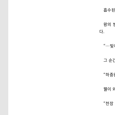
흡수된
왕의 
다.
“…빛
그 순간
“하중
웰이 
“천장