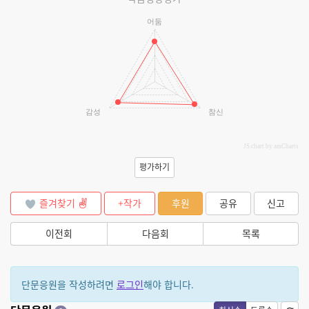
어둠
감성
참신
JS chart by amCharts
평가하기
즐겨찾기
+작가
후원
공유
신고
이전회
다음회
목록
단문응원을 작성하려면
로그인
해야 합니다.