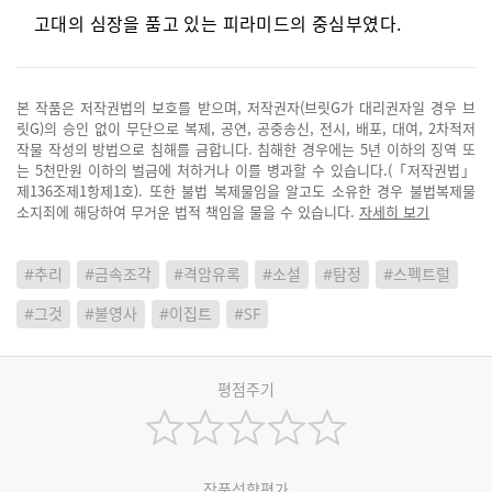
고대의 심장을 품고 있는 피라미드의 중심부였다.
본 작품은 저작권법의 보호를 받으며, 저작권자(브릿G가 대리권자일 경우 브
릿G)의 승인 없이 무단으로 복제, 공연, 공중송신, 전시, 배포, 대여, 2차적저
작물 작성의 방법으로 침해를 금합니다. 침해한 경우에는 5년 이하의 징역 또
는 5천만원 이하의 벌금에 처하거나 이를 병과할 수 있습니다.(「저작권법」
제136조제1항제1호). 또한 불법 복제물임을 알고도 소유한 경우 불법복제물
소지죄에 해당하여 무거운 법적 책임을 물을 수 있습니다.
자세히 보기
#추리
#금속조각
#격암유록
#소설
#탐정
#스펙트럴
#그것
#불영사
#이집트
#SF
평점주기
작품성향평가