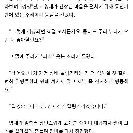
라보며 “낑낑”댔고 영재가 긴장된 마음을 떨치기 위해 통신기
안에 있는 주리에게 농담을 건넸다.
“그렇게 걱정되면 직접 오시든가요. 콩비도 주리 누나가 오
면 더 좋아할걸요?”
그 말에 주리가 “피식” 웃는 소리가 들렸다.
“됐어요. 내가 가면 선배 덜렁거리는 거 더 심해질 것 같아.
괜히 일행들한테 민폐 끼치지 말고 제발 좀 진지하게 행동해
요.”
“알겠습니다 누님. 진지하게 덜렁거리겠습니다.”
영재가 일부러 장난스럽게 고개를 숙이며 대답하자 웰이 고
개를 절레절레 흔들며 장비를 다시 점검했다.