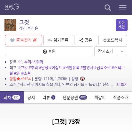
그것
작가
제안
작가: 루카 윤
즐겨찾기
읽기목록
공유
숏코드복사
후원
작가소개
+
장르:
SF
,
추리/스릴러
태그:
#그것
#추리
#탐정
#이집트
#격암유록
#불영사
#금속조각
#스펙트
럴
#SF
#소설
평점
×9134
| 분량: 121회, 1,763매 | 성향:
소개: “사라진 강아지를 찾으려다, 인류의 금기를 건드렸다.” 전직 형사 하진우는 실종된 웰시코기 ‘콩비’를 수색하던 중, 낙산공원에서 기이한 탄흔과 함께 정체불명의...
더보기
회차
공지
리뷰
단문응원
책갈피
작품소개
121
2
402
[그것] 73장