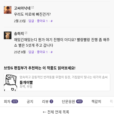
고씨아낙네
우리도 미로에 빠진건가?
2월 23일
·
답글
·
좋아요
1
·
#
송하지
재밌긴재밌는디 뭔가 야기 진행이 더디요? 빨랑빨랑 진행 좀 해주
쇼 별은 5섯개 주고 갑니다
25년 8월
·
답글
·
좋아요
1
·
#
브릿G 편집부가 추천하는 이 작품도 읽어보세요!
엄숙하고 감동적인 반려동물 무협의 등장, 거침없이 빛나는 대가의 솜씨
들개이빨
좌백, 무협
회차
공지
리뷰
단문응원
책갈피
작
121
2
402
← 전체 연재 목록