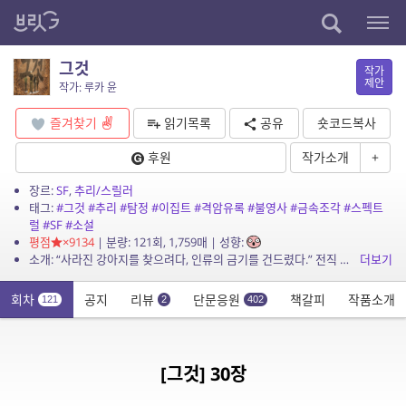
그것
작가
제안
작가: 루카 윤
즐겨찾기
읽기목록
공유
숏코드복사
후원
작가소개
+
장르:
SF
,
추리/스릴러
태그:
#그것
#추리
#탐정
#이집트
#격암유록
#불영사
#금속조각
#스펙트
럴
#SF
#소설
평점
×9134
| 분량: 121회, 1,759매 | 성향:
소개: “사라진 강아지를 찾으려다, 인류의 금기를 건드렸다.” 전직 형사 하진우는 실종된 웰시코기 ‘콩비’를 수색하던 중, 낙산공원에서 기이한 탄흔과 함께 정체불명의...
더보기
회차
공지
리뷰
단문응원
책갈피
작품소개
121
2
402
[그것] 30장