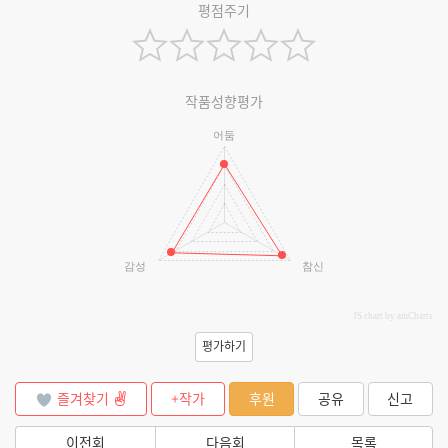
평점주기
작품성향평가
어둠
감성
참신
JS chart by amCharts
평가하기
즐겨찾기
+작가
후원
공유
신고
이전회
다음회
목록