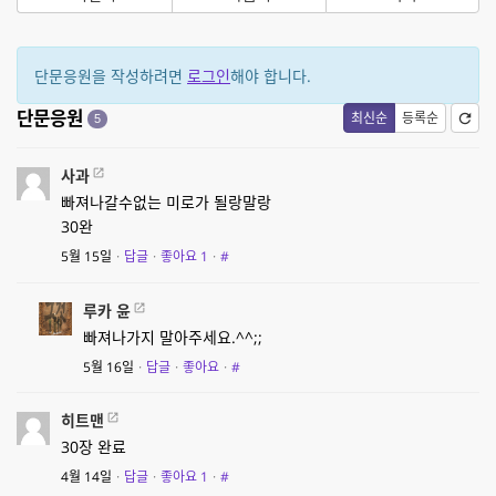
단문응원을 작성하려면
로그인
해야 합니다.
단문응원
최신순
등록순
5
사과
빠져나갈수없는 미로가 될랑말랑
30완
5월 15일
·
답글
·
좋아요
1
·
#
루카 윤
빠져나가지 말아주세요.^^;;
5월 16일
·
답글
·
좋아요
·
#
히트맨
30장 완료
4월 14일
·
답글
·
좋아요
1
·
#