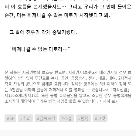
터 이 흐름을 설계했을지도… 그리고 우리가 그 안에 들어온
순간, 더는 빠져나갈 수 없는 미로가 시작됐다고 봐.”
그 말에 진우가 작게 중얼거렸다.
“빠져나갈 수 없는 미로라…”
본 작품은 저작권법의 보호를 받으며, 저작권자(브릿G가 대리권자일 경우 브
릿G)의 승인 없이 무단으로 복제, 공연, 공중송신, 전시, 배포, 대여, 2차적저
작물 작성의 방법으로 침해를 금합니다. 침해한 경우에는 5년 이하의 징역 또
는 5천만원 이하의 벌금에 처하거나 이를 병과할 수 있습니다.(「저작권법」
제136조제1항제1호). 또한 불법 복제물임을 알고도 소유한 경우 불법복제물
소지죄에 해당하여 무거운 법적 책임을 물을 수 있습니다.
자세히 보기
#SF
#추리
#금속조각
#소설
#탐정
#그것