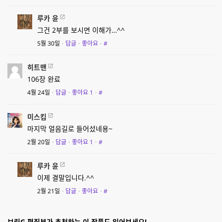
루카 윤
그건 2부를 보시면 이해가…^^
5월 30일
·
답글
·
좋아요
·
#
히트맨
106장 완료
4월 24일
·
답글
·
좋아요
1
·
#
미스킴
마지막 얼음길로 들어섰네용~
2월 20일
·
답글
·
좋아요
1
·
#
루카 윤
이제 결말입니다.^^
2월 21일
·
답글
·
좋아요
·
#
브릿G 편집부가 추천하는 이 작품도 읽어보세요!