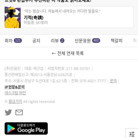
“저는 봤습니다. 하늘에서 내려오는 커다란 발을요.”
기적(奇蹟)
이일경, SF/호러
회차
공지
리뷰
단문응원
책갈피
작
121
2
402
← 전체 연재 목록
(주)민음인
대표: 박근섭
사업자번호:
211-88-33701
통신판매업신고: 제2013-서울강남-02625호
주소: 서울시 강남구 도산대로 1길 62 5층
전화: 070-4021-7777
문의
IP현황&문의
데스크탑 버전
©
황금가지
All rights reserved.