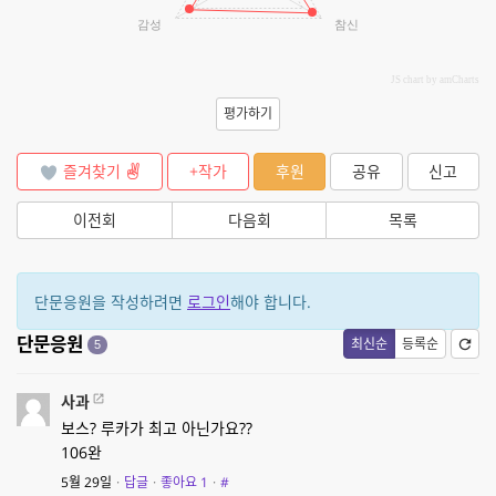
감성
참신
JS chart by amCharts
평가하기
즐겨찾기
+작가
후원
공유
신고
이전회
다음회
목록
단문응원을 작성하려면
로그인
해야 합니다.
단문응원
최신순
등록순
5
사과
보스? 루카가 최고 아닌가요??
106완
5월 29일
·
답글
·
좋아요
1
·
#