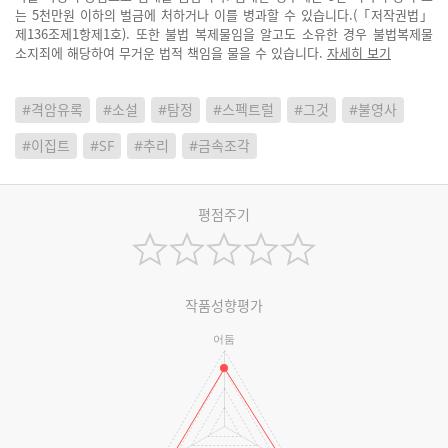
는 5천만원 이하의 벌금에 처하거나 이를 병과할 수 있습니다.(「저작권법」
제136조제1항제1호). 또한 불법 복제물임을 알고도 소유한 경우 불법복제물
소지죄에 해당하여 무거운 법적 책임을 물을 수 있습니다.
자세히 보기
#격암유록
#소설
#탐정
#스펙트럴
#그것
#불영사
#이집트
#SF
#추리
#금속조각
평점주기
작품성향평가
어둠