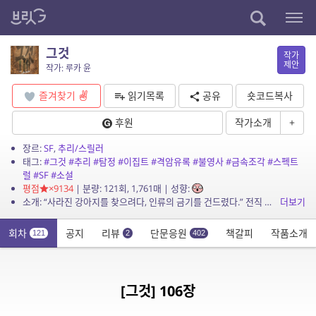
그것
작가
제안
작가: 루카 윤
즐겨찾기
읽기목록
공유
숏코드복사
후원
작가소개
+
장르:
SF
,
추리/스릴러
태그:
#그것
#추리
#탐정
#이집트
#격암유록
#불영사
#금속조각
#스펙트
럴
#SF
#소설
평점
×9134
| 분량: 121회, 1,761매 | 성향:
소개: “사라진 강아지를 찾으려다, 인류의 금기를 건드렸다.” 전직 형사 하진우는 실종된 웰시코기 ‘콩비’를 수색하던 중, 낙산공원에서 기이한 탄흔과 함께 정체불명의...
더보기
회차
공지
리뷰
단문응원
책갈피
작품소개
121
2
402
[그것] 106장