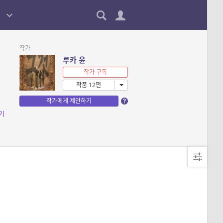
작가
루카 윤
작가 구독
작품 12편
작가에게 제안하기
기