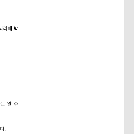
뇌리에 박
는 알 수
다.