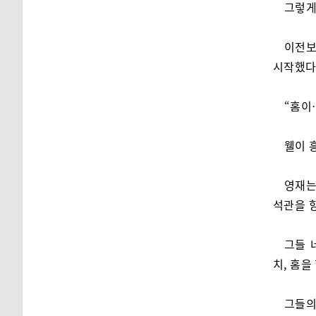
그렇게
이전보
시작했다
“홈이
웰이 
영재는
석관을 
그들 
치, 홈을
그들의