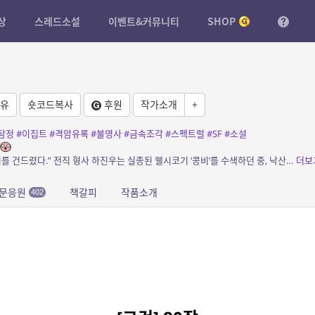
상
스레드소설
이벤트&커뮤니티
SHOP
유
숏코드복사
후원
작가소개
+
탐정
#이집트
#격암유록
#불영사
#금속조각
#스펙트럴
#SF
#소설
소개: “사라진 강아지를 찾으려다, 인류의 금기를 건드렸다.” 전직 형사 하진우는 실종된 웰시코기 ‘콩비’를 수색하던 중, 낙산공원에서 기이한 탄흔과 함께 정체불명의...
더보
문응원
책갈피
작품소개
402