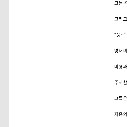
그는 
그리고
“웅~”
영재의
비형과
주저할
그들은
저음의