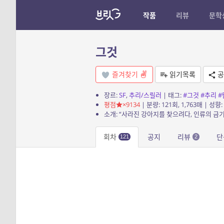
작품
리뷰
문학
그것
즐겨찾기
읽기목록
공
장르:
SF
,
추리/스릴러
| 태그:
#그것
#추리
#
평점
×9134
| 분량: 121회, 1,763매 | 성향:
회차
공지
리뷰
단
121
2