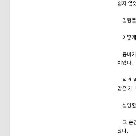
쉽지 않
일행들
어떻게
콩비가
이었다.
석관 
같은 게 
설명할
그 순
났다.