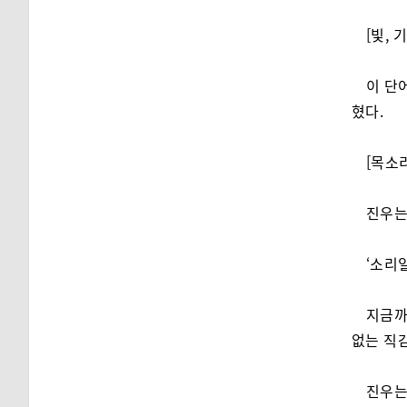
[빛, 
이 단
혔다.
[목소
진우는
‘소리
지금까
없는 직
진우는