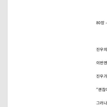
80장 
진우의
이번엔
진우가
“괜찮
그러나