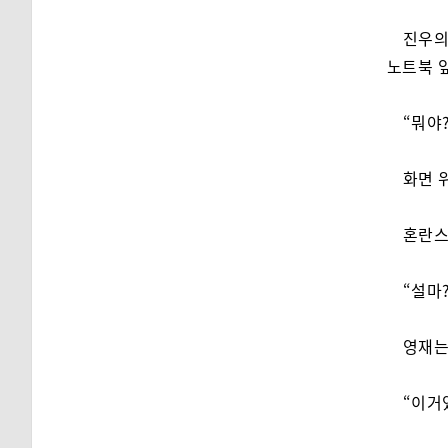
진우의
노트북 
“뭐야
화면 
혼란스
“설마?
영재는
“이거