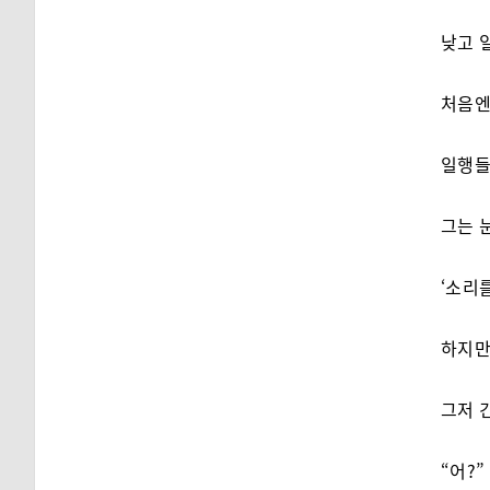
낮고 
처음엔
일행들
그는 
‘소리를
하지만
그저 
“어?”