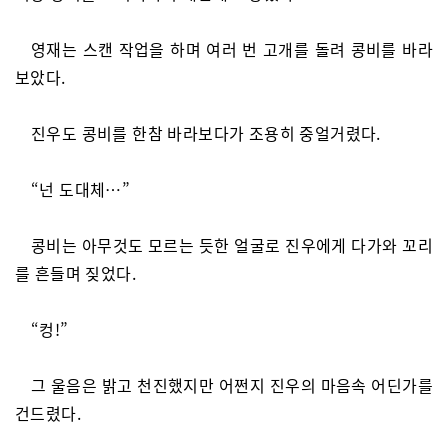
영재는 스캔 작업을 하며 여러 번 고개를 돌려 콩비를 바라
보았다.
진우도 콩비를 한참 바라보다가 조용히 중얼거렸다.
“넌 도대체…”
콩비는 아무것도 모르는 듯한 얼굴로 진우에게 다가와 꼬리
를 흔들며 짖었다.
“컹!”
그 울음은 밝고 천진했지만 어쩐지 진우의 마음속 어딘가를
건드렸다.