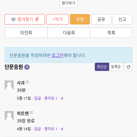
평가하기
즐겨찾기
+작가
후원
공유
신고
이전회
다음회
목록
단문응원을 작성하려면
로그인
해야 합니다.
단문응원
최신순
등록순
4
사과
39완
5월 17일
·
답글
·
좋아요
1
·
#
히트맨
39장 완료
4월 14일
·
답글
·
좋아요
1
·
#