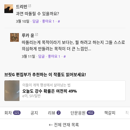
드리민
과연 따돌릴 수 있을까요?
3월 10일
·
답글
·
좋아요
1
·
#
루카 윤
따돌리는게 목적이라기 보다는, 뭘 하려고 하는지 그들 스스로
의심하게 만들려는 목적이 더 큰 느낌인…
3월 11일
·
답글
·
좋아요
1
·
#
브릿G 편집부가 추천하는 이 작품도 읽어보세요!
이들이 개척 행성에서 살아남는 법
오늘도 강수 확률은 여전히 49%
e이, SF/일반
회차
공지
리뷰
단문응원
책갈피
작
121
2
402
← 전체 연재 목록