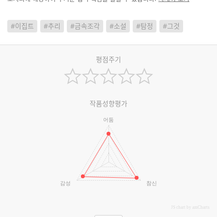
#이집트
#추리
#금속조각
#소설
#탐정
#그것
평점주기
작품성향평가
어둠
감성
참신
JS chart by amCharts