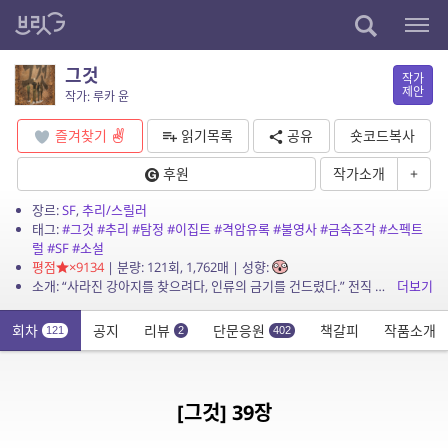
그것
작가
제안
작가: 루카 윤
즐겨찾기
읽기목록
공유
숏코드복사
후원
작가소개
+
장르:
SF
,
추리/스릴러
태그:
#그것
#추리
#탐정
#이집트
#격암유록
#불영사
#금속조각
#스펙트
럴
#SF
#소설
평점
×9134
| 분량: 121회, 1,762매 | 성향:
소개: “사라진 강아지를 찾으려다, 인류의 금기를 건드렸다.” 전직 형사 하진우는 실종된 웰시코기 ‘콩비’를 수색하던 중, 낙산공원에서 기이한 탄흔과 함께 정체불명의...
더보기
회차
공지
리뷰
단문응원
책갈피
작품소개
121
2
402
[그것] 39장