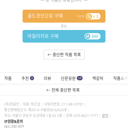
골드코인으로 구매
3
300
또는
마일리지로 구매
300
← 중단편 작품 목록
작품
추천
리뷰
단문응원
책갈피
작품소개
2
14
← 전체 중단편 목록
(주)민음인
대표: 박근섭
사업자번호:
211-88-33701
통신판매업신고: 제2013-서울강남-02625호
주소: 서울시 강남구 도산대로 1길 62 5층
전화: 070-4021-7777
문의
IP현황&문의
데스크탑 버전