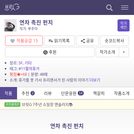
연차 촉진 펀치
작가
제안
작가: 루주아
작품공감
15
읽기목록
공유
숏코드복사
후원
작가소개
+
장르:
SF
,
기타
태그:
#11월의휴가
평점
×68
| 분량: 48매
소개: 휴가를 못 가서 프리랜서가 된 사람의 이야기
더보기
작품
추천
리뷰
단문응원
책갈피
작품소개
2
14
브릿G 7주년 소일장 앤솔러지📚
추천셀렉션
연차 촉진 펀치