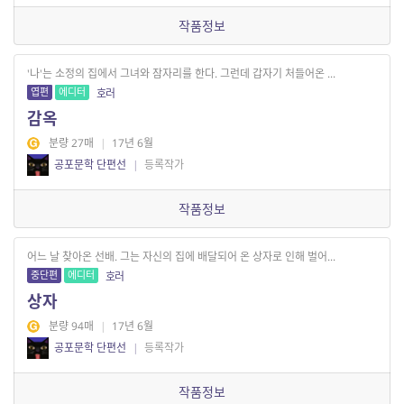
작품정보
'나'는 소정의 집에서 그녀와 잠자리를 한다. 그런데 갑자기 처들어온 ...
엽편
에디터
호러
감옥
분량 27매
|
17년 6월
공포문학 단편선
|
등록작가
작품정보
어느 날 찾아온 선배. 그는 자신의 집에 배달되어 온 상자로 인해 벌어...
중단편
에디터
호러
상자
분량 94매
|
17년 6월
공포문학 단편선
|
등록작가
작품정보