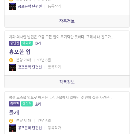
공포문학 단편선
|
등록작가
작품정보
치과 의사인 남편은 요즘 모든 일이 무기력한 듯하다. 그래서 내 친구가...
중단편
에디터
호러
흉포한 입
분량 78매
|
17년 6월
공포문학 단편선
|
등록작가
작품정보
평생 도축을 업으로 여겨온 '나'. 마을에서 일어난 몇 번의 실종 사건은...
중단편
에디터
호러
들개
분량 81매
|
17년 6월
공포문학 단편선
|
등록작가