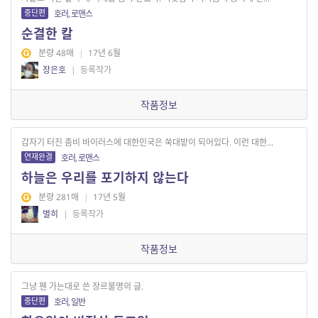
중단편
호러, 로맨스
순결한 칼
분량 48매
|
17년 6월
장은호
|
등록작가
작품정보
갑자기 터진 좀비 바이러스에 대한민국은 쑥대밭이 되어있다. 이런 대한...
연재완결
호러, 로맨스
하늘은 우리를 포기하지 않는다
분량 281매
|
17년 5월
별히
|
등록작가
작품정보
그냥 펜 가는대로 쓴 장르불명의 글.
중단편
호러, 일반