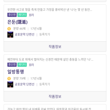
우연한 사고로 형을 죽게 만들고 가정을 풍비박산 낸 '나'는 몇 년 동안...
중단편
에디터
호러
은둔(隱遁)
분량 46매
|
17년 6월
공포문학 단편선
|
등록작가
작품정보
예전부터 도로 위에서 벌어지는 신경전 때문에 살인 충동을 느끼던 '나'...
중단편
에디터
호러
일방통행
분량 79매
|
17년 6월
공포문학 단편선
|
등록작가
작품정보
가늘고 하얀 팔이 내 어깨를 감싸 안았다. 따뜻함과 차가움이 동시에 전...