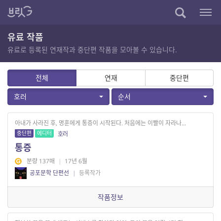
유료 작품
유료로 등록된 연재작과 중단편 작품을 모아볼 수 있습니다.
전체
연재
중단편
호러
순서
아내가 사라진 후, 명훈에게 통증이 시작된다. 처음에는 이빨이 자라나...
중단편
에디터
호러
통증
분량 137매
|
17년 6월
공포문학 단편선
|
등록작가
작품정보