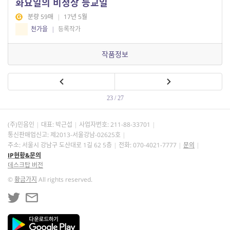
화요일의 비정상 등교일
분량 59매
|
17년 5월
천가을
|
등록작가
작품정보
23 / 27
(주)민음인
대표: 박근섭
사업자번호:
211-88-33701
통신판매업신고: 제2013-서울강남-02625호
주소: 서울시 강남구 도산대로 1길 62 5층
전화: 070-4021-7777
문의
IP현황&문의
데스크탑 버전
©
황금가지
All rights reserved.