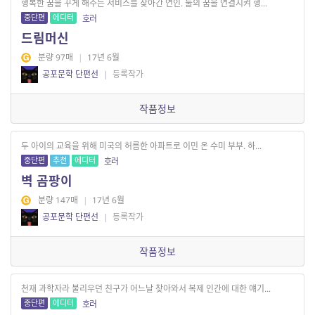
행복한 꿈을 꾸게 해주는 서비스를 찾아간 연인. 둘의 꿈을 연결시켜 행...
중단편
에디터
호러
드림머신
분량 97매
|
17년 6월
공포문학 단편선
|
등록작가
작품정보
두 아이의 교육을 위해 미국의 허름한 아파트로 이민 온 수미 부부. 하...
중단편
추천
에디터
호러
벽 곰팡이
분량 147매
|
17년 6월
공포문학 단편선
|
등록작가
작품정보
천재 과학자라 불리우던 친구가 어느날 찾아와서 복제 인간에 대한 얘기...
중단편
에디터
호러