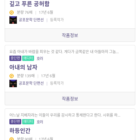
깊고 푸른 공허함
분량 76매
|
17년 6월
공포문학 단편선
|
등록작가
작품정보
요즘 아내가 바람을 피우는 것 같다. 게다가 금쪽같은 내 아들마저 그놈...
중단편
에디터
호러
아내의 남자
분량 139매
|
17년 6월
공포문학 단편선
|
등록작가
작품정보
어느날 지배자라는 이들이 우리를 감시하고 통제한다고 한다. 시위를 하...
중단편
에디터
호러
하등인간
분량 90매
|
17년 6월