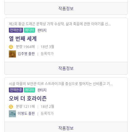
작품정보
제2회 황금 드래곤 문학상 가작 수상작. 삶과 죽음에 관한 이야기를 신...
연재완결
에디터
판타지
열 번째 세계
분량 1964매
|
18년 3월
김주영 출판
|
등록작가
작품정보
시골 마을의 보안관 티르 스트라이크를 중심으로 벌어지는 신비롭고 기...
연재완결
에디터
판타지
오버 더 호라이즌
분량 1211매
|
18년 2월
이영도 출판
|
등록작가
작품정보