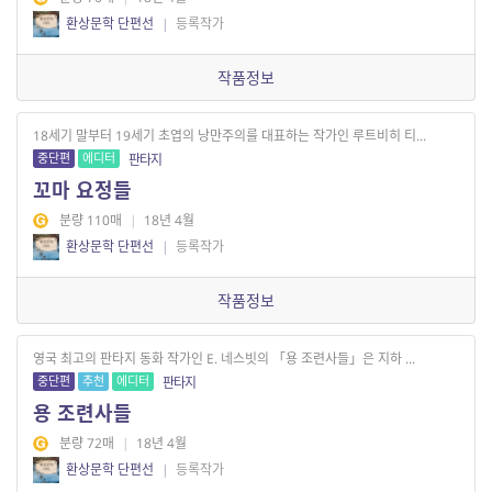
환상문학 단편선
|
등록작가
작품정보
18세기 말부터 19세기 초엽의 낭만주의를 대표하는 작가인 루트비히 티...
중단편
에디터
판타지
꼬마 요정들
분량 110매
|
18년 4월
환상문학 단편선
|
등록작가
작품정보
영국 최고의 판타지 동화 작가인 E. 네스빗의 「용 조련사들」은 지하 ...
중단편
추천
에디터
판타지
용 조련사들
분량 72매
|
18년 4월
환상문학 단편선
|
등록작가