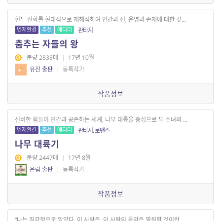
힌두 신화를 현대적으로 재해석하여 인간과 신, 운명과 존재에 대한 깊...
연재완결
추천
에디터
판타지
춤추는 자들의 왕
분량 2838매
|
17년 10월
유진 출판
|
등록작가
작품정보
신비한 힘들이 인간과 공존하는 세계, 나무 대륙을 중심으로 두 소녀의 ...
연재완결
추천
에디터
판타지, 로맨스
나무 대륙기
분량 2447매
|
17년 8월
은림 출판
|
등록작가
작품정보
“나는 직감적으로 알았다. 이 사람은, 이 사람의 음악은 영원할 것이란 ...