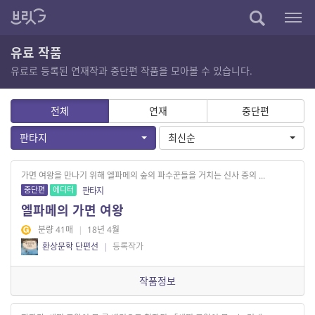
유료 작품
유료로 등록된 연재작과 중단편 작품을 모아볼 수 있습니다.
전체
연재
중단편
판타지
최신순
가면 여왕을 만나기 위해 엘파메의 숲의 파수꾼들을 거치는 신사 중의 ...
중단편
에디터
판타지
엘파메의 가면 여왕
분량 41매
|
18년 4월
환상문학 단편선
|
등록작가
작품정보