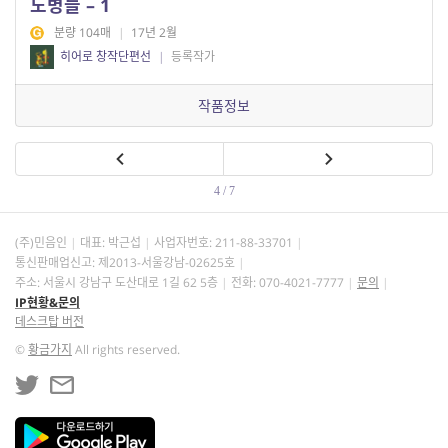
노병들 – 1
분량 104매
|
17년 2월
히어로 창작단편선
|
등록작가
작품정보
4 / 7
(주)민음인
대표: 박근섭
사업자번호:
211-88-33701
통신판매업신고: 제2013-서울강남-02625호
주소: 서울시 강남구 도산대로 1길 62 5층
전화: 070-4021-7777
문의
IP현황&문의
데스크탑 버전
©
황금가지
All rights reserved.