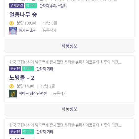
연재완결
에디터
판타지, 추리/스릴러
얼음나무 숲
분량 1393매
|
17년 5월
하지은 출판
|
등록작가
작품정보
한국 근현대사에 남모르게 존재했던 은퇴한 슈퍼히어로들의 최후의 격전...
중단편
에디터
판타지, 기타
노병들 – 2
분량 143매
|
17년 2월
히어로 창작단편선
|
등록작가
작품정보
한국 근현대사에 남모르게 존재했던 은퇴한 슈퍼히어로들의 최후의 격전...
중단편
에디터
판타지, 기타