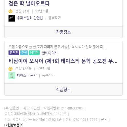
검은 학 날아오르다
분량 84매
|
17년 1월
추리스릴러 단편선
|
등록작가
작품정보
오랜 가뭄으로 풀 한 포기 자라지 않고 사냥감 역시 씨가 말라 굶어 죽...
중단편
추천
에디터
판타지, 역사
비님이여 오시어 (제1회 테이스티 문학 공모전 우수작)
분량 186매
|
17년 1월
테이스티 문학
|
등록작가
작품정보
(주)민음인
대표: 박근섭
사업자번호:
211-88-33701
통신판매업신고: 제2013-서울강남-02625호
주소: 서울시 강남구 도산대로 1길 62 5층
전화: 070-4021-7777
문의
IP현황&문의