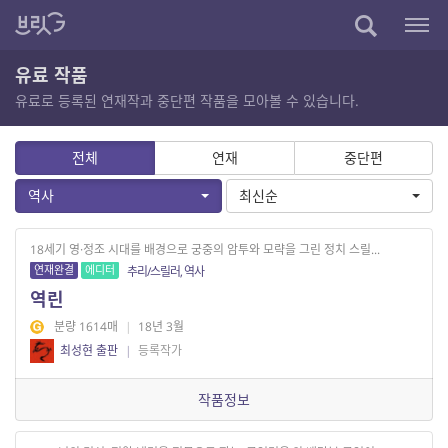
유료 작품
유료로 등록된 연재작과 중단편 작품을 모아볼 수 있습니다.
전체
연재
중단편
역사
최신순
18세기 영·정조 시대를 배경으로 궁중의 암투와 모략을 그린 정치 스릴...
연재완결
에디터
추리/스릴러, 역사
역린
분량 1614매
|
18년 3월
최성현 출판
|
등록작가
작품정보