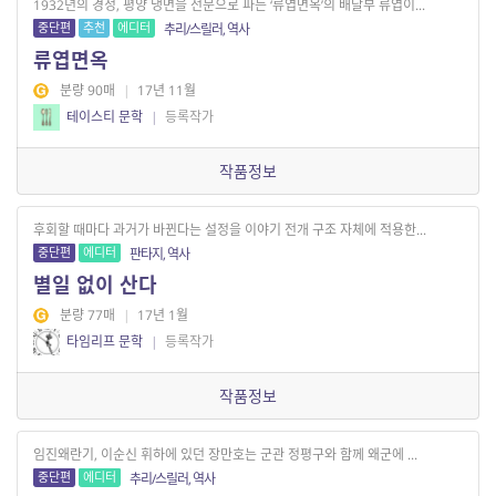
1932년의 경성, 평양 냉면을 전문으로 파는 ‘류엽면옥’의 배달부 류엽이...
중단편
추천
에디터
추리/스릴러, 역사
류엽면옥
분량 90매
|
17년 11월
테이스티 문학
|
등록작가
작품정보
후회할 때마다 과거가 바뀐다는 설정을 이야기 전개 구조 자체에 적용한...
중단편
에디터
판타지, 역사
별일 없이 산다
분량 77매
|
17년 1월
타임리프 문학
|
등록작가
작품정보
임진왜란기, 이순신 휘하에 있던 장만호는 군관 정평구와 함께 왜군에 ...
중단편
에디터
추리/스릴러, 역사