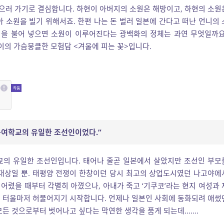
찾으러 가기로 결심합니다. 하현이 아버지의 소원은 해방이고, 하현의 소원
 소원을 빌기 위해서죠. 한편 나는 돈 벌러 일본에 간다고 떠난 언니의 
김을 불어 넣으면 소원이 이루어진다는 광백화의 정체는 과연 무엇일까요
아이의 가슴뭉클한 모험담 <겨울에 피는 꽃>입니다.
등여학교의 유일한 조선인이었다.”
학교의 유일한 조선인입니다. 태어나 줄곧 일본에서 살았지만 조선인 부모
 대상일 뿐. 태평양 전쟁이 한창이던 당시 최고의 상업도시였던 나고야에
어렸을 때부터 각별히 아꼈으나, 아내가 죽고 ‘기쿠코’라는 현지 여성과 
의 터울마저 허물어지기 시작합니다. 언제나 일본인 사회에 동화되려 애썼
모든 것으로부터 벗어나고 싶다는 막연한 생각을 품게 되는데…….