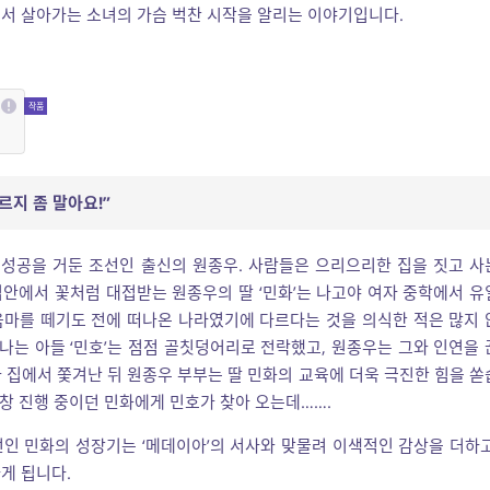
서 살아가는 소녀의 가슴 벅찬 시작을 알리는 이야기입니다.
르지 좀 말아요!”
성공을 거둔 조선인 출신의 원종우. 사람들은 으리으리한 집을 짓고 사
집안에서 꽃처럼 대접받는 원종우의 딸 ‘민화’는 나고야 여자 중학에서 유
음마를 떼기도 전에 떠나온 나라였기에 다르다는 것을 의식한 적은 많지 
나는 아들 ‘민호’는 점점 골칫덩어리로 전락했고, 원종우는 그와 인연을 
 집에서 쫓겨난 뒤 원종우 부부는 딸 민화의 교육에 더욱 극진한 힘을 쏟
한창 진행 중이던 민화에게 민호가 찾아 오는데…….
선인 민화의 성장기는 ‘메데이아’의 서사와 맞물려 이색적인 감상을 더하고
게 됩니다.