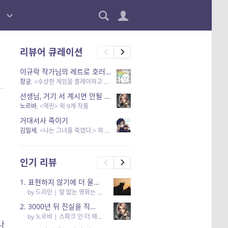
리뷰어 큐레이션
이규락 작가님의 레트로 호러 리뷰
창궁
, <수상한 게임을 플레이하고 있어> 외 3개 작품
선생님, 거기 서 계시면 안될 것 같은데요-역할 클리셰를 비튼 작품들
노르바
, <역린> 외 9개 작품
거대서사 죽이기
김밀세
, <나는 그녀를 죽였다.> 외 1개 작품
인기 리뷰
1. 표현하지 않기에 더 울림이 있는
by
드리민
|
말 없는 영화는 하룻밤에 몇 리를 갈 수 있을까
2. 3000년 뒤 진실을 직면하고 영혼까지 부서져버리는 소년의 성장통 (2부 리뷰)
by
노르바
|
스파크 인 더 애쉬스(Spark in the ashes)
나