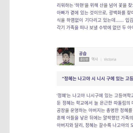
리워하는 ‘하현’을 위해 산을 넘어 꽃을 
아빠가 곁에 있는 것이므로, 광백화를 찾아
식을 하염없이 기다리고 있는데……. 입
각기 가족을 떠나 보낼 수밖에 없던 두 
공습
역사
|
Victoria
중단편
“정혜는 나고야 시 니시 구에 있는 고
‘정혜’는 나고야 니시구에 있는 고등여
둔 정혜는 학교에서 늘 은근한 따돌림의
공장을 운영하는 아버지는 총명한 정혜를 
혼해 아들을 낳은 뒤에는 얄팍했던 가족
아버지와 달리, 정혜는 갈수록 나고야의 