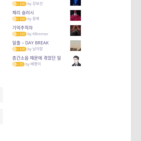
by
강보선
100
체리 슬러시
by
용복
100
기억추적자
by
KRimmer
120
일출 – DAY BREAK
by
남이랑
100
층간소음 때문에 겪었던 일
by
배짱이
25