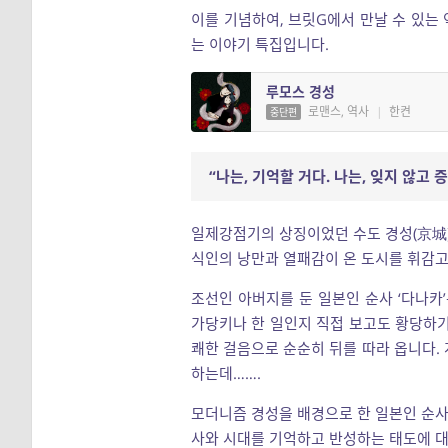
이를 기념하여, 브릿G에서 만날 수 있는 
는 이야기 특집입니다.
루모스 경성
로맨스, 역사
|
한켠
중단편
“나는, 기억할 거다. 나는, 잊지 않고
일제강점기의 상징이었던 수도 경성(京城)
식인의 낭만과 열패감이 온 도시를 휘감고
조선인 아버지를 둔 일본인 순사 ‘다나카
가당키나 한 일인지 직접 보고도 황당하기
쾌한 걸음으로 순순히 뒤를 따라 옵니다.
하는데…….
모더니즘 경성을 배경으로 한 일본인 순
사와 시대를 기억하고 반성하는 태도에 대