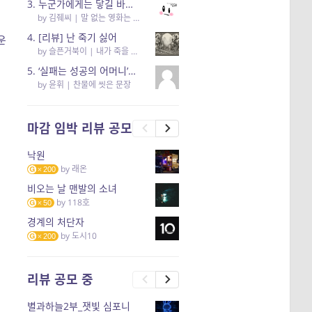
3. 누군가에게는 닿길 바라는 무성 영화
by
김줴씨
|
말 없는 영화는 하룻밤에 몇 리를 갈 수 있을까
4. [리뷰] 난 죽기 싫어
운
by
슬픈거북이
|
내가 죽을 그날
5. ‘실패는 성공의 어머니’라는 옛말의 AI 버전.
by
윤휘
|
찬물에 씻은 문장
마감 임박 리뷰 공모
낙원
by
래온
200
비오는 날 맨발의 소녀
by
118호
50
경계의 처단자
by
도시10
200
리뷰 공모 중
별과하늘2부_잿빛 심포니