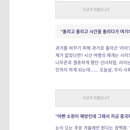
선녀와 광복군
SF
|
전혜진
중단편
“돌리고 돌리고 시간을 돌리다가 여기까
과거를 바꾸기 위해 과거로 돌아간 ‘리아’
재가 없었다면? 시간 여행의 매개는 시리
나무꾼과 결혼하게 됐던 선녀처럼, 리아
인까지 하게 되는데……. 오늘날, 우리 
겨울에 피는 꽃
일반
|
황월영
중단편
“아빤 소원이 해방인데 그래서 지금 중국
눈이 오는 추운 겨울에만 핀다는 광백화. 