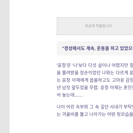
겨울비
로맨스, 역사
|
전혜진
중단편
“경성에서도 계속, 운동을 하고 있었으
‘윤창’은 ‘나’보다 다섯 살이나 어렸지만
을 물려받을 장손이었던 나와는 다르게 윤
는 윤창 아재에게 씁쓸하고도 고마운 감정
년 남짓 앞두었을 무렵. 윤창 아재는 혼
어 놓는데…….
나이 어린 숙부와 그 속 깊던 사내가 부
는 겨울비를 뚫고 나아가는 어떤 뒷모습을