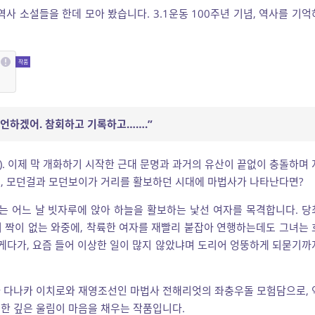
역사 소설들을 한데 모아 봤습니다. 3.1운동 100주년 기념, 역사를 기억
 증언하겠어. 참회하고 기록하고…….”
. 이제 막 개화하기 시작한 근대 문명과 과거의 유산이 끝없이 충돌하며 
, 모던걸과 모던보이가 거리를 활보하던 시대에 마법사가 나타난다면?
’는 어느 날 빗자루에 앉아 하늘을 활보하는 낯선 여자를 목격합니다. 당
 짝이 없는 와중에, 착륙한 여자를 재빨리 붙잡아 연행하는데도 그녀는 
 게다가, 요즘 들어 이상한 일이 많지 않았냐며 도리어 엉뚱하게 되묻기까
사 다나카 이치로와 재영조선인 마법사 전해리엇의 좌충우돌 모험담으로, 
한 깊은 울림이 마음을 채우는 작품입니다.