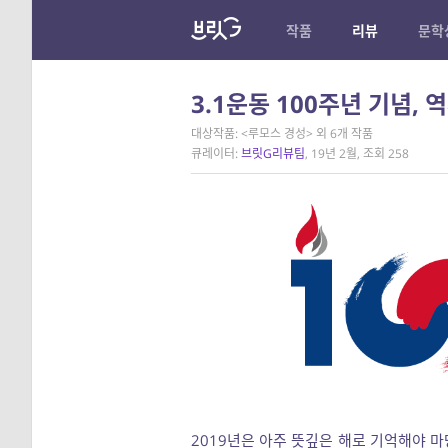
작품
리뷰
문학
3.1운동 100주년 기념,
대상작품: <루모스 경성> 외 6개 작품
큐레이터:
브릿G리뷰팀
, 19년 2월, 조회 258
2019년은 아주 뜻깊은 해로 기억해야 