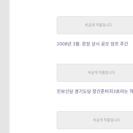
마더쉽 – 2008(작은 상 탐)
SF
|
니그라토
중단편
2008년 3월. 문장 상시 공모 장르 주간
쓸모 – 2008(진보신당 당지 수
SF
|
니그라토
중단편
진보신당 경기도당 창간준비지3호라는 작
맑은 하늘빛 눈망울 – 1998(작
SF
|
니그라토
중단편