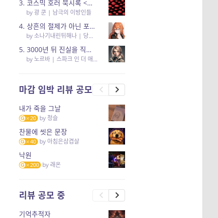
3. 코스믹 호러 묵시록 <남극의 이방인들> 리뷰
by
광 쿤
|
남극의 이방인들
4. 상흔의 절제가 아닌 포용의 고찰… <당신의 어둠을 안아요>
by
소나기내린뒤해나
|
당신의 어둠을 안아요
5. 3000년 뒤 진실을 직면하고 영혼까지 부서져버리는 소년의 성장통 (2부 리뷰)
by
노르바
|
스파크 인 더 애쉬스(Spark in the ashes)
마감 임박 리뷰 공모
내가 죽을 그날
by
청슬
20
찬물에 씻은 문장
by
아침은삼겹살
40
낙원
by
래온
200
리뷰 공모 중
기억추적자