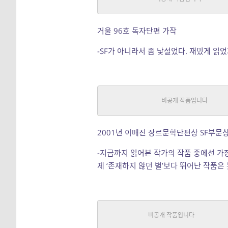
일반
|
니그라토
중단편
거울 96호 독자단편 가작
-SF가 아니라서 좀 낯설었다. 재밌게 읽
고양이와 엘리베이터 – 2001(작
SF
|
니그라토
중단편
2001년 이매진 장르문학단편상 SF부문
-지금까지 읽어본 작가의 작품 중에선 가장
제 ‘존재하지 않던 별’보다 뛰어난 작품은
새로운 하늘 – 2000[작은 상 탐
SF
|
니그라토
중단편