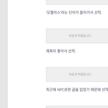
‘오멜라스’라는 단어가 들어가서 선작.
신의 자장가 – 2008
SF
|
니그라토
중단편
제목이 좋아서 선작.
나는 NPC – 2007
SF, 기타
|
니그라토
중단편
최근에 NPC관련 글을 읽었기 때문에 선작