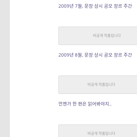
2009년 7월, 문장 상시 공모 장르 주간
지구적 양식업자 – 2009(작은 
SF
|
니그라토
중단편
2009년 8월, 문장 상시 공모 장르 주간
괴우주야사(怪宇宙ישע)
판타지, SF
|
니그라토
연재
언젠가 한 편은 읽어봐야지..
법령 오멜라스 2009
SF
|
니그라토
중단편