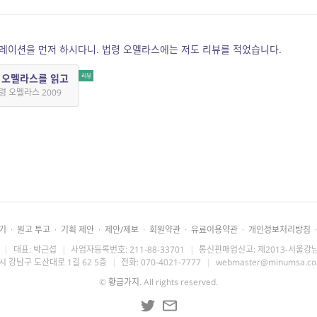
레이션을 먼저 하시다니. 법령 오멜라스에는 저도 리뷰를 적었습니다.
령 오멜라스를 읽고
령 오멜라스 2009
기
·
원고 투고
·
기획 제안
·
제안/제보
·
회원약관
·
유료이용약관
·
개인정보처리방침
·
|
대표: 박근섭
|
사업자등록번호: 211-88-33701
|
통신판매업신고: 제2013-서울강남
시 강남구 도산대로 1길 62 5층
|
전화: 070-4021-7777
|
webmaster@minumsa.c
©
황금가지
. All rights reserved.