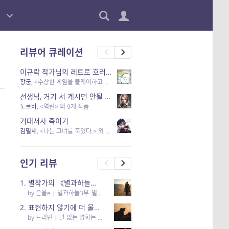
리뷰어 큐레이션
이규락 작가님의 레트로 호러 리뷰
창궁
, <수상한 게임을 플레이하고 있어> 외 3개 작품
선생님, 거기 서 계시면 안될 것 같은데요-역할 클리셰를 비튼 작품들
노르바
, <역린> 외 9개 작품
거대서사 죽이기
김밀세
, <나는 그녀를 죽였다.> 외 1개 작품
인기 리뷰
1. 별작가의 《별과하늘의 오케스트라》
by
은율e
|
별과하늘3부_별과하늘의 오케스트라
2. 표현하지 않기에 더 울림이 있는
by
드리민
|
말 없는 영화는 하룻밤에 몇 리를 갈 수 있을까