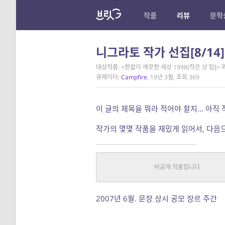
작품
리뷰
문학
니그라토 작가 선집[8/14]
대상작품: <한없이 깨끗한 세상 1998[작은 상 탐]> 
큐레이터:
Campfire
, 19년 3월, 조회 369
이 글의 제목을 뭐라 적어야 할지… 아직
작가의 몇몇 작품을 재밌게 읽어서, 다음
한없이 깨끗한 세상 1998[작은 
SF, 호러
|
니그라토
중단편
2007년 6월. 문장 상시 공모 장르 주간