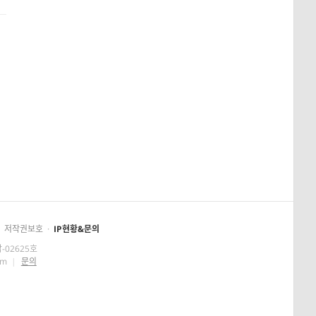
저작권보호
·
IP현황&문의
-02625호
om
|
문의