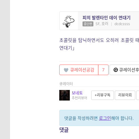
피의 발렌타인 데이 연대기
SF, 호러
|
dcdcssss
중단편
초콜릿을 탐닉하면서도 오히려 초콜릿 때
연대기」
큐레이션공감
7
큐레이션
큐레이터
보네토
+리뷰구독
리뷰의뢰
추천리뷰어
댓글을 작성하려면
로그인
해야 합니다.
댓글