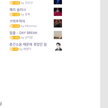
by
강보선
100
체리 슬러시
by
용복
100
기억추적자
by
KRimmer
120
일출 – DAY BREAK
by
남이랑
100
층간소음 때문에 겪었던 일
by
배짱이
25
잘