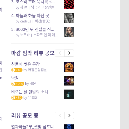
3. 코스믹 호러 묵시록 <남극의 이방인들> 리뷰
by
광 쿤
|
남극의 이방인들
이
4. 하늘과 하늘 아닌 곳
by
cedrus
|
비천(非天)
5. 3000년 뒤 진실을 직면하고 영혼까지 부서져버리는 소년의 성장통 (2부 리뷰)
by
노르바
|
스파크 인 더 애쉬스(Spark in the ashes)
마감 임박 리뷰 공모
이
찬물에 씻은 문장
의
by
아침은삼겹살
40
도
낙원
by
래온
200
비오는 날 맨발의 소녀
by
118호
50
리뷰 공모 중
재
별과하늘2부_잿빛 심포니