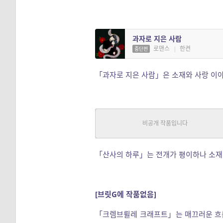
과자로 지은 사람
로맨스
|
한켠
중단편
「과자로 지은 사람」은 소재와 사랑 이야
.
SF
|
이필원
중단편
「산사의 하루」는 전개가 평이하나 소재
[브릿G에 작품없음]
「크렘브륄레 크래프트」는 매끄러운 흐름