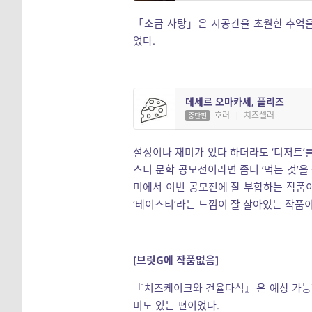
「소금 사탕」은 시공간을 초월한 추억을
었다.
데세르 오마카세, 플리즈
호러
|
치즈셀러
중단편
설정이나 재미가 있다 하더라도 ‘디저트’
스티 문학 공모전이라면 좀더 ‘먹는 것’을
미에서 이번 공모전에 잘 부합하는 작품
‘테이스티’라는 느낌이 잘 살아있는 작품
[브릿G에 작품없음]
『치즈케이크와 건율다식』은 예상 가능한
미도 있는 편이었다.