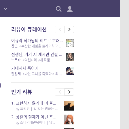
리뷰어 큐레이션
이규락 작가님의 레트로 호러 리뷰
창궁
, <수상한 게임을 플레이하고 있어> 외 3개 작품
선생님, 거기 서 계시면 안될 것 같은데요-역할 클리셰를 비튼 작품들
노르바
, <역린> 외 9개 작품
거대서사 죽이기
김밀세
, <나는 그녀를 죽였다.> 외 1개 작품
.
인기 리뷰
1. 표현하지 않기에 더 울림이 있는
by
드리민
|
말 없는 영화는 하룻밤에 몇 리를 갈 수 있을까
2. 상흔의 절제가 아닌 포용의 고찰… <당신의 어둠을 안아요>
by
소나기내린뒤해나
|
당신의 어둠을 안아요