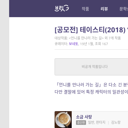
작품
리뷰
문학
[공모전] 테이스티(2018)
대상작품: <언니를 만나러 가는 길> 외 7개 작품
큐레이터:
보네토
, 19년 1월, 조회 167
언니를 만나러 가는 길
추리/스릴러
|
연희
중단편
「언니를 만나러 가는 길」은 다소 긴 
다만 결말에 있어 특정 캐릭터의 일관성이
소금 사탕
일반, 판타지
|
김노랑
중단편