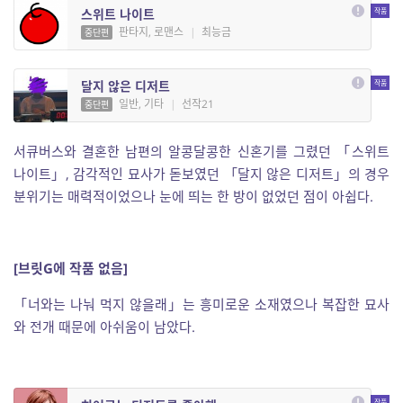
스위트 나이트
판타지, 로맨스
|
최능금
중단편
달지 않은 디저트
일반, 기타
|
선작21
중단편
서큐버스와 결혼한 남편의 알콩달콩한 신혼기를 그렸던 「스위트
나이트」, 감각적인 묘사가 돋보였던 「달지 않은 디저트」의 경우
분위기는 매력적이었으나 눈에 띄는 한 방이 없었던 점이 아쉽다.
[브릿G에 작품 없음]
「너와는 나눠 먹지 않을래」는 흥미로운 소재였으나 복잡한 묘사
와 전개 때문에 아쉬움이 남았다.