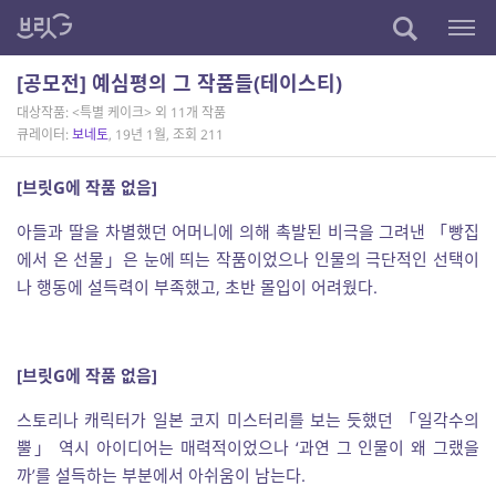
[공모전] 예심평의 그 작품들(테이스티)
대상작품: <특별 케이크> 외 11개 작품
큐레이터:
보네토
, 19년 1월, 조회 211
[브릿G에 작품 없음]
아들과 딸을 차별했던 어머니에 의해 촉발된 비극을 그려낸 「빵집
에서 온 선물」은 눈에 띄는 작품이었으나 인물의 극단적인 선택이
나 행동에 설득력이 부족했고, 초반 몰입이 어려웠다.
[브릿G에 작품 없음]
스토리나 캐릭터가 일본 코지 미스터리를 보는 듯했던 「일각수의
뿔」 역시 아이디어는 매력적이었으나 ‘과연 그 인물이 왜 그랬을
까’를 설득하는 부분에서 아쉬움이 남는다.