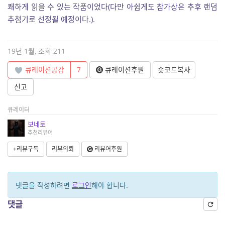
쾌하게 읽을 수 있는 작품이었다(다만 아쉽게도 참가상은 추후 랜덤
추첨기로 선정될 예정이다.).
19년 1월, 조회 211
큐레이션공감
7
큐레이션후원
숏코드복사
신고
큐레이터
보네토
추천리뷰어
+리뷰구독
리뷰의뢰
리뷰어후원
댓글을 작성하려면
로그인
해야 합니다.
댓글