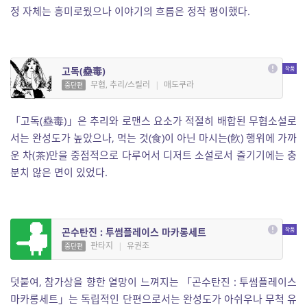
정 자체는 흥미로웠으나 이야기의 흐름은 정작 평이했다.
고독(蠱毒)
무협, 추리/스릴러
|
매도쿠라
중단편
「고독(蠱毒)」은 추리와 로맨스 요소가 적절히 배합된 무협소설로
서는 완성도가 높았으나, 먹는 것(食)이 아닌 마시는(飮) 행위에 가까
운 차(茶)만을 중점적으로 다루어서 디저트 소설로서 즐기기에는 충
분치 않은 면이 있었다.
곤수탄진 : 투썸플레이스 마카롱세트
판타지
|
유권조
중단편
덧붙여, 참가상을 향한 열망이 느껴지는 「곤수탄진 : 투썸플레이스
마카롱세트」는 독립적인 단편으로서는 완성도가 아쉬우나 무척 유