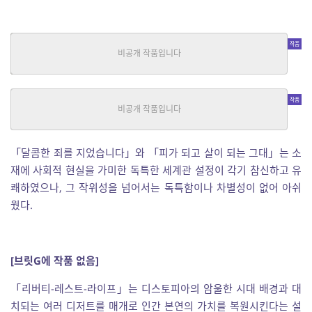
달콤한 죄를 지었습니다
SF
|
노말시티
중단편
–
일반
|
한샘
중단편
「달콤한 죄를 지었습니다」와 「피가 되고 살이 되는 그대」는 소
재에 사회적 현실을 가미한 독특한 세계관 설정이 각기 참신하고 유
쾌하였으나, 그 작위성을 넘어서는 독특함이나 차별성이 없어 아쉬
웠다.
[브릿G에 작품 없음]
「리버티-레스트-라이프」는 디스토피아의 암울한 시대 배경과 대
치되는 여러 디저트를 매개로 인간 본연의 가치를 복원시킨다는 설