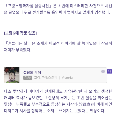
「프랑스양과자점 실종사건」은 초반에 미스터리한 사건으로 시선
을 끌었으나 뒤로 전개될수록 흡인력이 떨어지고 얼개가 엉성했다.
[브릿G에 작품 없음]
「흔들리는 날」은 소재가 비교적 이야기에 잘 녹아있으나 장르적
재미가 부족했다.
설탕의 무게
호러, 추리/스릴러
|
Victoria
중단편
다소 투박하게 이야기가 전개됨에도 자유분방한 세 모녀의 생생한
캐릭터 묘사가 돋보였던 「설탕의 무게」는 초반 설정을 휘어잡는
뒷심이 부족했고 부수적으로 등장하는 저장식(貯藏食)에 비해 메인
디저트가 서사를 장악하는 소재로 쓰이지는 못했다는 인상이다.