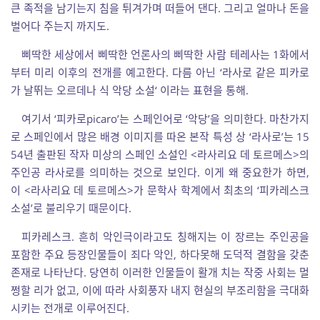
큰 족적을 남기는지 침을 튀겨가며 떠들어 댄다. 그리고 얼마나 돈을
벌어다 주는지 까지도.
삐딱한 세상에서 삐딱한 언론사의 삐딱한 사람 테레사는 1화에서
부터 미리 이후의 전개를 예고한다. 다름 아닌 ‘라사로 같은 피카로
가 날뛰는 오르데나 식 악당 소설‘ 이라는 표현을 통해.
여기서 ‘피카로picaro’는 스페인어로 ‘악당’을 의미한다. 마찬가지
로 스페인에서 많은 배경 이미지를 따온 본작 특성 상 ‘라사로’는 15
54년 출판된 작자 미상의 스페인 소설인 <라사리요 데 토르메스>의
주인공 라사로를 의미하는 것으로 보인다. 이게 왜 중요한가 하면,
이 <라사리요 데 토르메스>가 문학사 학계에서 최초의 ‘피카레스크
소설’로 불리우기 때문이다.
피카레스크. 흔히 악인극이라고도 칭해지는 이 장르는 주인공을
포함한 주요 등장인물들이 죄다 악인, 하다못해 도덕적 결함을 갖춘
존재로 나타난다. 당연히 이러한 인물들이 활개 치는 작중 사회는 멀
쩡할 리가 없고, 이에 따라 사회풍자 내지 현실의 부조리함을 극대화
시키는 전개로 이루어진다.