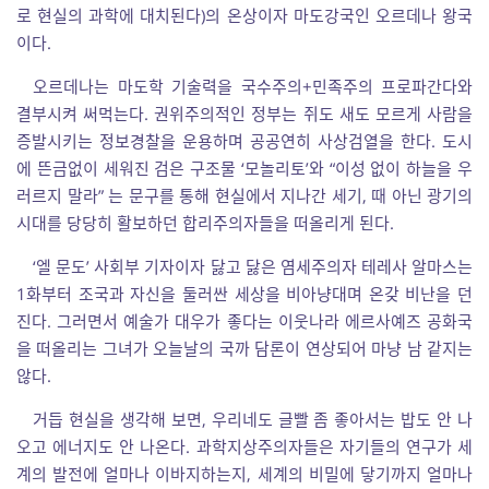
로 현실의 과학에 대치된다)의 온상이자 마도강국인 오르데나 왕국
이다.
오르데나는 마도학 기술력을 국수주의+민족주의 프로파간다와
결부시켜 써먹는다. 권위주의적인 정부는 쥐도 새도 모르게 사람을
증발시키는 정보경찰을 운용하며 공공연히 사상검열을 한다. 도시
에 뜬금없이 세워진 검은 구조물 ‘모놀리토’와 “이성 없이 하늘을 우
러르지 말라” 는 문구를 통해 현실에서 지나간 세기, 때 아닌 광기의
시대를 당당히 활보하던 합리주의자들을 떠올리게 된다.
‘엘 문도’ 사회부 기자이자 닳고 닳은 염세주의자 테레사 알마스는
1화부터 조국과 자신을 둘러싼 세상을 비아냥대며 온갖 비난을 던
진다. 그러면서 예술가 대우가 좋다는 이웃나라 에르사예즈 공화국
을 떠올리는 그녀가 오늘날의 국까 담론이 연상되어 마냥 남 같지는
않다.
거듭 현실을 생각해 보면, 우리네도 글빨 좀 좋아서는 밥도 안 나
오고 에너지도 안 나온다. 과학지상주의자들은 자기들의 연구가 세
계의 발전에 얼마나 이바지하는지, 세계의 비밀에 닿기까지 얼마나