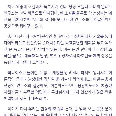
이런 와중에 현실마저 녹록지가 않다. 당장 모놀리토 내의 알레프
연구소는 파벌 싸움으로 어지럽다. 현 소장을 필두로 한 충성파는 이
권을 독차지하며 ‘우주의 섭리를 쫓는다’ 던 연구소를 다이달라이트
공장으로 뒤바꾸고 있다.
총리대신이자 국방위원장인 현 왕태자는 초차원치환 기술을 통해
다이달라이트 생산량을 증대시킨다는 확고불변한 계획을 두고 높으
신 분 특유의 은근한 압박을 넣는다. 이는 본인 말마따나 부강한 조
국을 꿈꾸는 애국자적 발상, 혹은 위정자로서 마도입국 계획 성공을
통한 입지 강화의 노림수다.
마티아스는 돌이킬 수 없는 재앙을 경고한다. 하지만 왕태자는 이
론적인 증대 가능성에만 집착할 뿐 기술의 위험성에도, 파벌 싸움이
한창인 연구소의 실상에도, 이론마도학보다 응용마도학에 치중된
지원자들의 부족한 역량에도 무관심하다. 그저 연산기가 많은 일을
해결하지 않느냐 대꾸할 뿐.
여기서 다시 우리는 현실의 모습을 본다. 돈 벌어 오는 응용 분야
에 비해 돈 잡아 먹는다며 홀대 받고, 막상 지원을 받아도 툭 치면 혁