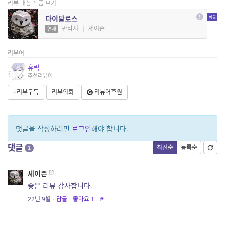
리뷰 대상 작품 보기
다이달로스
판타지
|
세이즌
연재
리뷰어
휴락
추천리뷰어
+리뷰구독
리뷰의뢰
리뷰어후원
댓글을 작성하려면
로그인
해야 합니다.
댓글
최신순
등록순
1
세이즌
좋은 리뷰 감사합니다.
22년 9월
·
답글
·
좋아요
1
·
#