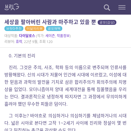
세상을 팔아버린 사람과 마주하고 있을 뿐
공모(감상)
브릿G추천
이달의리뷰
공모채택
대상작품:
다이달로스
(작가:
세이즌
,
작품정보
)
리뷰어:
휴락
, 22년 9월, 조회 120
0. 기본의 진리
진리. 그것은 주의, 사조, 학파 등의 이름으로 변주되며 인류사를
방황해왔다. 신의 시대가 저물어 인간에 시대에 이르렀고, 이성에 대
한 믿음과 과학의 발전을 기치로 삼은 합리주의가 회의주의에 치명
상을 입었다. 모더니즘마저 양대 세계대전을 통해 침몰했음을 우리
는 안다. 결과론적으로 냉정하게 따지자면 그 과정에서 무의미하게
흘려야 했던 무수한 피들은 덤이다.
그 이후는? 바야흐로 의심하거나 의심하기를 체념하거나의 시대
다.
넓은 시야로 본다면 고작 1~2세기 사이에 진리와 정설이 몇 번
이고 뒤집히는 촌극을 감상할 수도 있다.