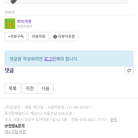
리뷰어
쁘띠캐롯
추천리뷰어
+리뷰구독
리뷰의뢰
리뷰어후원
댓글을 작성하려면
로그인
해야 합니다.
댓글
목록
이전
다음
(주)민음인
대표: 박근섭
사업자번호:
211-88-33701
통신판매업신고: 제2013-서울강남-02625호
주소: 서울시 강남구 도산대로 1길 62 5층
전화: 070-4021-7777
문의
IP현황&문의
데스크탑 버전