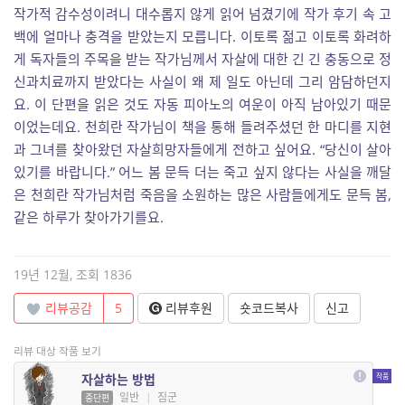
작가적 감수성이려니 대수롭지 않게 읽어 넘겼기에 작가 후기 속 고
백에 얼마나 충격을 받았는지 모릅니다. 이토록 젊고 이토록 화려하
게 독자들의 주목을 받는 작가님께서 자살에 대한 긴 긴 충동으로 정
신과치료까지 받았다는 사실이 왜 제 일도 아닌데 그리 암담하던지
요. 이 단편을 읽은 것도 자동 피아노의 여운이 아직 남아있기 때문
이었는데요. 천희란 작가님이 책을 통해 들려주셨던 한 마디를 지현
과 그녀를 찾아왔던 자살희망자들에게 전하고 싶어요. “당신이 살아
있기를 바랍니다.” 어느 봄 문득 더는 죽고 싶지 않다는 사실을 깨달
은 천희란 작가님처럼 죽음을 소원하는 많은 사람들에게도 문득 봄,
같은 하루가 찾아가기를요.
19년 12월, 조회 1836
리뷰공감
5
리뷰후원
숏코드복사
신고
리뷰 대상 작품 보기
자살하는 방법
일반
|
짐군
중단편