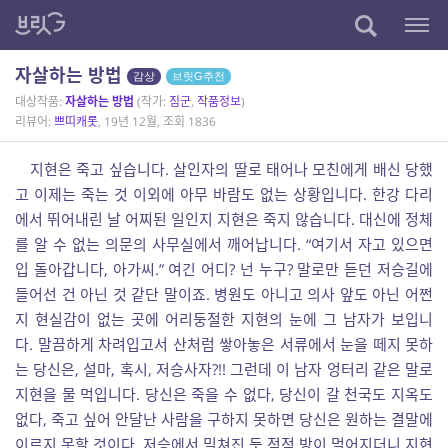
자살하는 방법
감상
브릿G추천
대상작품:
자살하는 방법
(작가:
짐군
,
작품정보
)
리뷰어:
쁘띠캐롯
, 19년 12월, 조회 1836
지현은 죽고 싶습니다. 살인자의 딸로 태어나 모친에게 배신 당했
고 이제는 죽는 것 이외에 아무 바람도 없는 상황입니다. 한강 다리
에서 뛰어내린 날 어찌된 일인지 지현은 죽지 않습니다. 대신에 정체
를 알 수 없는 의문의 사무실에서 깨어납니다. “여기서 자고 있으면
입 돌아갑니다, 아가씨.” 여긴 어디? 넌 누구? 말로만 듣던 저승길에
들어선 건 아닌 것 같단 말이죠. 병원도 아니고 의사 앞도 아닌 어쩐
지 현실감이 없는 곳에 어리둥절한 지현의 눈에 그 남자가 보입니
다. 말끔하게 차려입고서 산처럼 쌓아놓은 서류에서 눈을 떼지 못하
는 당신은, 설마, 혹시, 저승사자?!! 그런데 이 남자 엉터리 같은 말로
지현을 물 먹입니다. 당신은 죽을 수 없다, 당신이 갈 천국도 지옥도
없다, 죽고 싶어 안달난 사람을 구하지 못하면 당신은 원하는 결말에
이르지 못할 것이다. 저승에서 밀쳐진 듯 점점 방이 멀어지더니 지현