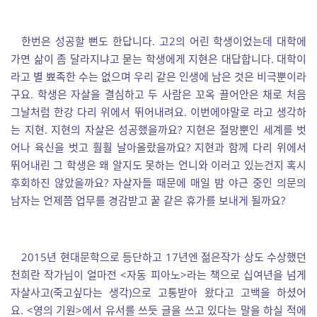
한번은 성공할 뻔도 한답니다. 고2의 어린 학생이었는데 대학에
가면 삶이 좀 달라지냐고 묻는 학생에게 지현은 대답합니다. 대학이
라고 별 뾰족한 수는 없으며 우리 같은 인생에 남은 것은 비극뿐이라
구요. 학생은 자살을 결심하고 두 사람은 꼬옥 끌어안은 채로 처음
그날처럼 한강 다리 위에서 뛰어내려요. 이번에야말로 라고 생각하
는 지현. 지현의 자살은 성공했을까요? 지현은 절망뿐인 세계를 벗
어나 육신을 벗고 훨훨 날아올랐을까요? 지현과 함께 다리 위에서
뛰어내린 그 학생은 왜 알지도 못하는 언니와 이러고 있는건지 혹시
후회하진 않았을까요? 자살자들 때문에 매일 밤 야근 중인 의문의
남자는 언제쯤 업무를 경감받고 꿑 같은 휴가를 보내게 될까요?
2015년 현대문학으로 등단하고 17년엔 젊은작가 상도 수상했던
천희란 작가님이 얼마전 <자동 피아노>라는 책으로 십여년을 넘게
자살사고(죽고싶다는 생각)으로 고통받아 왔다고 고백을 하셨어
요. <영의 기원>에서 유서를 쓰듯 글을 쓰고 있다는 말을 하실 적에