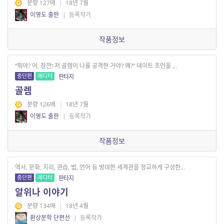
분량 127매
|
18년 7월
이영도 출판
|
등록작가
작품정보
“뭐야? 어, 잠깐! 저 골렘이 나를 공격한 거야? 왜?” 데이트 조언을 ...
중단편
에디터
판타지
골렘
분량 126매
|
18년 7월
이영도 출판
|
등록작가
작품정보
역사, 문화, 지리, 관습, 법, 언어 등 방대한 세계관을 정교하게 구성한...
중단편
에디터
판타지
알위나 이야기
분량 134매
|
18년 4월
환상문학 단편선
|
등록작가