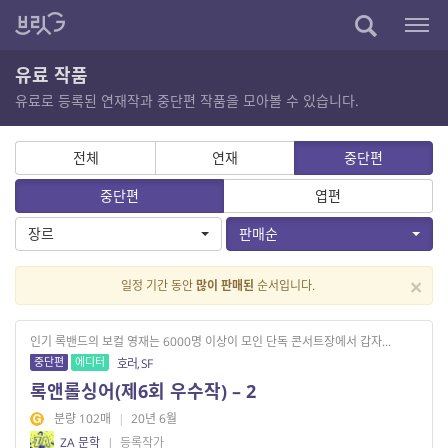
유료 작품
유료로 등록된 연재작과 중단편 작품을 모아볼 수 있습니다.
전체
연재
중단편
중단편
엽편
장르
판매순
×
일정 기간 동안
많이 판매된
순서입니다.
인기 록밴드의 보컬 영재는 6000명 이상이 모인 단독 콘서트장에서 갑자...
중단편
에디터
호러, SF
록앤롤싱어(제6회 우수작) – 2
분량 102매
|
20년 6월
ZA 문학
|
등록작가