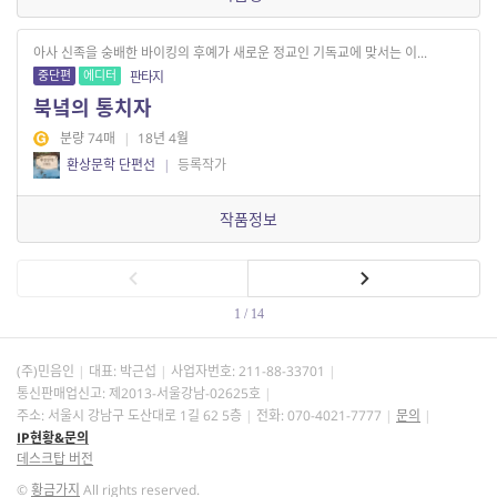
아사 신족을 숭배한 바이킹의 후예가 새로운 정교인 기독교에 맞서는 이...
중단편
에디터
판타지
북녘의 통치자
분량 74매
|
18년 4월
환상문학 단편선
|
등록작가
작품정보
1 / 14
(주)민음인
대표: 박근섭
사업자번호:
211-88-33701
통신판매업신고: 제2013-서울강남-02625호
주소: 서울시 강남구 도산대로 1길 62 5층
전화: 070-4021-7777
문의
IP현황&문의
데스크탑 버전
©
황금가지
All rights reserved.