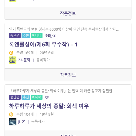
작품정보
인기 록밴드의 보컬 영재는 6000명 이상이 모인 단독 콘서트장에서 갑자...
중단편
추천
에디터
호러, SF
록앤롤싱어(제6회 우수작) – 1
분량 169매
|
20년 6월
ZA 문학
|
등록작가
작품정보
「하루하루가 세상의 종말: 회색 여우」는 현역 미 해군 장교가 집필한 ...
중단편
추천
에디터
SF
하루하루가 세상의 종말: 회색 여우
분량 104매
|
19년 9월
JL 본
|
등록작가