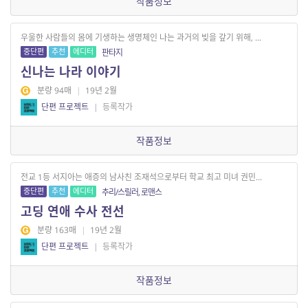
작품정보
우울한 사람들의 몸에 기생하는 생명체인 나는 과거의 빚을 갚기 위해, ...
중단편
추천
에디터
판타지
신나는 나라 이야기
분량 94매
|
19년 2월
단편 프로젝트
|
등록작가
작품정보
전교 1등 서지아는 애증의 남사친 조재석으로부터 학교 최고 미녀 권민...
중단편
추천
에디터
추리/스릴러, 로맨스
고딩 연애 수사 전선
분량 163매
|
19년 2월
단편 프로젝트
|
등록작가
작품정보