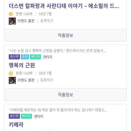
더스번 칼파랑과 사란디테 이야기 – 에소릴의 드래곤
분량 166매
|
18년 7월
이영도 출판
|
등록작가
작품정보
"나는 눈을 감고 행복의 근원을 삼켰다." 핸드레이크는 온갖 잡동사...
중단편
추천
에디터
판타지
행복의 근원
분량 150매
|
18년 7월
이영도 출판
|
등록작가
작품정보
"키메라를 제조하는 데 썩은 꿀이 꼭 들어가야 하는 겁니까?” 대청소...
중단편
에디터
판타지
키메라