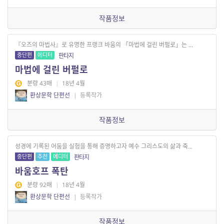
작품정보
『오즈의 마법사』로 유명한 프랭크 바움의 「마법에 걸린 버펄로」는 ...
중단편
에디터
판타지
마법에 걸린 버펄로
분량 43매
|
18년 4월
환상문학 단편선
|
등록작가
작품정보
성경에 기록된 어둠을 실험을 통해 증명하고자 예수 그리스도의 삶과 죽...
중단편
추천
에디터
판타지
바움호프 폭탄
분량 92매
|
18년 4월
환상문학 단편선
|
등록작가
작품정보