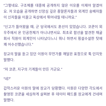
“그렇네요. 구조체를 대중에 공개하지 않은 이유를 이제야 알겠어
요. 저 모습을 공개하면 신앙심 깊은 종말론자들과 외계인 숭배자들
이 신자들을 이끌고 옥상에서 뛰어내릴 테니까요.”
“신고가 들어왔을 때, 군 당국에서도 혼선이 있었습니다. 코쿤이 외
우주에서 온 인공천체가 아니냐면서요. 최초로 함선을 발견한 채굴
회사 직원이 외계인이 나타났다느니 뭐니 하면서 횡설수설한 탓에
꽤 어수선했습니다.”
장교의 말을 듣고 있던 이원이 무언가를 깨달은 표정으로 툭 던지듯
말했다.
“저 코쿤, 지구의 기계들이 만든 거군요.”
“네?”
갑작스러운 이원의 말에 장교가 당황했다. 이원은 다양한 각도에서
촬영된 코쿤을 세심하게 살펴본 후 데이터 패드를 장교에게 건네며
말했다.