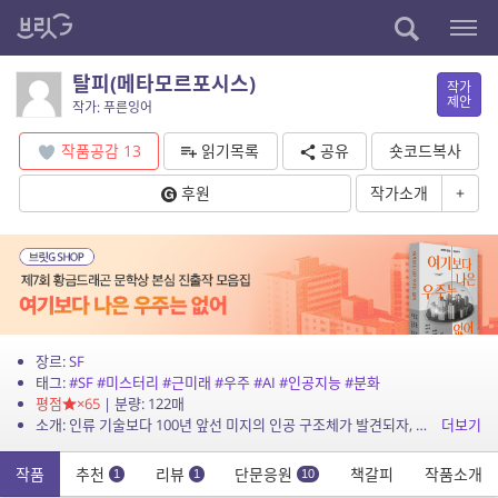
탈피(메타모르포시스)
작가
제안
작가: 푸른잉어
작품공감
13
읽기목록
공유
숏코드복사
후원
작가소개
+
장르:
SF
태그:
#SF
#미스터리
#근미래
#우주
#AI
#인공지능
#분화
평점
×65
| 분량: 122매
소개: 인류 기술보다 100년 앞선 미지의 인공 구조체가 발견되자, 주인공이 이것을 제작한 인공지능 로봇과 대면하여 그 목적을 파헤친다.
더보기
작품
추천
리뷰
단문응원
책갈피
작품소개
1
1
10