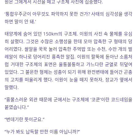
원은 그에게서 시선을 떼고 구조체 사진에 집중했다.
‘통합우주군이 아무것도 파악하지 못한 건가? 사태의 심각성을 생각
하면 말이 안 돼.’
태양계에 숨어 있던 150km의 구조체. 이원의 사진 속 물체를 유심
히 살폈다. 그것은 수많은 소행성을 한데 모아 압축한 구 형태의 덩
어리였다. 쌀알을 꾹꾹 눌러 압축한 주먹밥 또는 수천, 수만 개의 벌
레알이 하나로 덩어리진 흉측한 알집. 이원의 팔뚝에 돋아난 소름처
럼 거대한 구조체의 표면은 울퉁불퉁하고 가느다란 균열로 뒤덮여
있었다. 그 불온한 형체는 성충이 되기 위해 완전변태에 들어간 곤충
의 고치를 떠올리게 했다. 이원이 눈을 떼지 못하자, 장교가 옆에서
말했다.
“흉물스러운 외관 때문에 군에서는 구조체에 ‘코쿤’이란 코드네임을
붙였습니다.”
“번데기란 뜻이군요.”
“누가 봐도 납득할 만한 이름 아닙니까?”