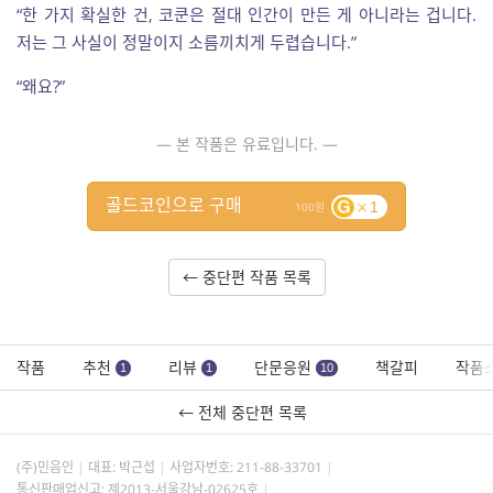
“한 가지 확실한 건, 코쿤은 절대 인간이 만든 게 아니라는 겁니다.
저는 그 사실이 정말이지 소름끼치게 두렵습니다.”
“왜요?”
— 본 작품은 유료입니다. —
골드코인으로 구매
1
100
← 중단편 작품 목록
작품
추천
리뷰
단문응원
책갈피
작품
1
1
10
← 전체 중단편 목록
(주)민음인
대표: 박근섭
사업자번호:
211-88-33701
통신판매업신고: 제2013-서울강남-02625호