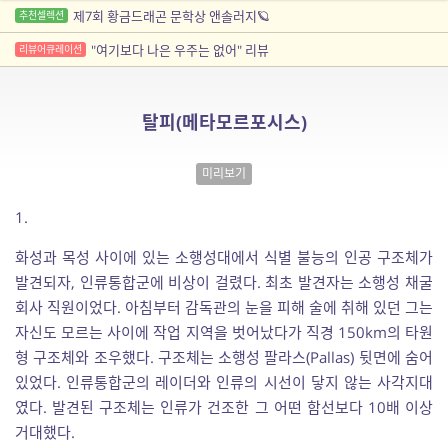
제7회 황금드래곤 문학상 앤솔러지🪐
추천셀렉션
"여기보다 나은 우주는 없어" 리뷰
리뷰어큐레이션
탈피(메타모르포시스)
미리보기
1.
화성과 목성 사이에 있는 소행성대에서 식별 불능의 인공 구조체가
발견되자, 인류통합군에 비상이 걸렸다. 최초 발견자는 소행성 채굴
회사 직원이었다. 아침부터 감독관의 눈을 피해 술에 취해 있던 그는
자신도 모르는 사이에 작업 지역을 벗어났다가 직경 150km의 타원
형 구조체와 조우했다. 구조체는 소행성 팔라스(Pallas) 뒷면에 숨어
있었다. 인류통합군의 레이더와 인류의 시선이 닿지 않는 사각지대
였다. 발견된 구조체는 인류가 건조한 그 어떤 함선보다 10배 이상
거대했다.