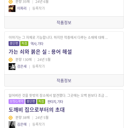
분량 35매
|
24년 6월
이파리
|
등록작가
작품정보
이야기는 그 자체로 기능합니다. 하지만 작중에서 다루는 소재에 대해 ...
중단편
독점
역사, 기타
가는 쇠와 붉은 실 : 용어 해설
분량 130매
|
24년 5월
검은새
|
등록작가
작품정보
잃어버린 것을 뜻밖의 장소에서 발견했다. 그곳에는 오백 원보다 조금 ...
브릿G계약
중단편
독점
판타지, 기타
도깨비 집으로부터의 초대
분량 38매
|
24년 5월
김은애
|
등록작가