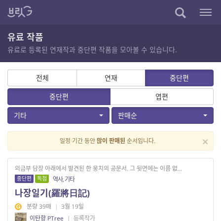
유료 작품
유료로 등록된 연재작과 중단편 작품을 모아볼 수 있습니다.
전체
연재
중단편
중단편
엽편
기타
판매순
×
일정 기간 동안
많이 판매된
순서입니다.
의금부 담장 아래에서 발견된 한 뭉치의 공문서. 그 뒷면에는 이름 없...
중단편
독점
역사, 기타
나장일기(羅將日記)
분량 39매
|
3월 19일
이탄향 PTree
|
등록작가