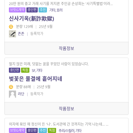
20만 원의 중고 거래 사기를 저지른 주인공 손상희는 '사기특별법'이라...
브릿G계약
중단편
추천
기타, 호러
신사기옥(新詐欺獄)
분량 129매
|
25년 9월
존존
|
등록작가
작품정보
멀지 않은 미래, 덧없는 꿈을 꾸었던 사람이 있었습니다.
중단편
독점
SF, 기타
벚꽃은 물결에 흩어지네
분량 88매
|
25년 9월
라단
|
등록작가
작품정보
의자에 묶인 채 정신이 든 '나'. 도서관에 간 것까지는 기억 나는데... ...
브릿G계약
중단편
추천
독점
추리/스릴러, 기타