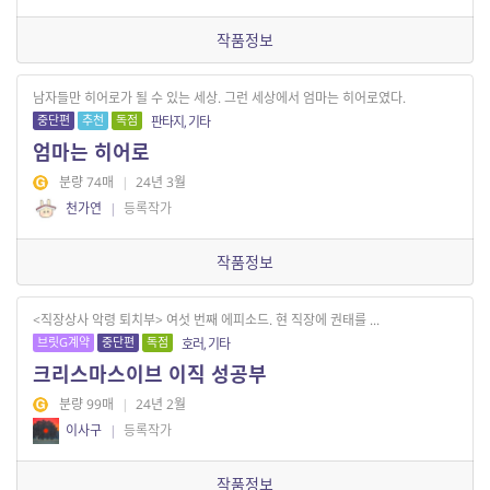
작품정보
남자들만 히어로가 될 수 있는 세상. 그런 세상에서 엄마는 히어로였다.
중단편
추천
독점
판타지, 기타
엄마는 히어로
분량 74매
|
24년 3월
천가연
|
등록작가
작품정보
<직장상사 악령 퇴치부> 여섯 번째 에피소드. 현 직장에 권태를 ...
브릿G계약
중단편
독점
호러, 기타
크리스마스이브 이직 성공부
분량 99매
|
24년 2월
이사구
|
등록작가
작품정보