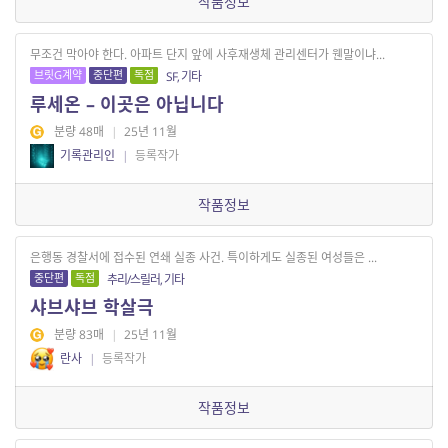
작품정보
무조건 막아야 한다. 아파트 단지 앞에 사후재생체 관리센터가 웬말이냐...
브릿G계약
중단편
독점
SF, 기타
루세온 – 이곳은 아닙니다
분량 48매
|
25년 11월
기록관리인
|
등록작가
작품정보
은행동 경찰서에 접수된 연쇄 실종 사건. 특이하게도 실종된 여성들은 ...
중단편
독점
추리/스릴러, 기타
샤브샤브 학살극
분량 83매
|
25년 11월
란사
|
등록작가
작품정보