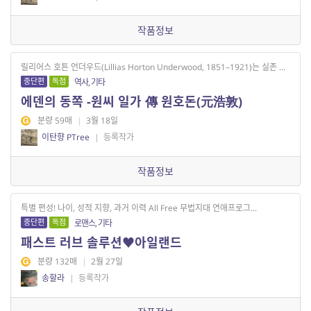
작품정보
릴리어스 호튼 언더우드(Lillias Horton Underwood, 1851–1921)는 실존 ...
중단편
독점
역사, 기타
에덴의 동쪽 -원씨 일가 傳 원호돈(元浩敦)
분량 59매
|
3월 18일
이탄향 PTree
|
등록작가
작품정보
특별 편성! 나이, 성적 지향, 과거 이력 All Free 무법지대 연애프로그...
중단편
독점
로맨스, 기타
패스트 러브 솔루션♥아일랜드
분량 132매
|
2월 27일
송할라
|
등록작가