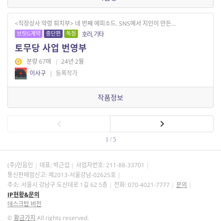
<직장상사 악령 퇴치부> 네 번째 에피소드. SNS에서 지인이 만든...
브릿G계약
중단편
독점
호러, 기타
토무당 사업 번영부
분량 67매
|
24년 2월
이사구
|
등록작가
작품정보
1 / 5
(주)민음인
대표: 박근섭
사업자번호:
211-88-33701
통신판매업신고: 제2013-서울강남-02625호
주소: 서울시 강남구 도산대로 1길 62 5층
전화: 070-4021-7777
문의
IP현황&문의
데스크탑 버전
©
황금가지
All rights reserved.