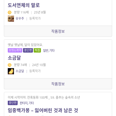
도서연체의 말로
분량 116매
|
25년 8월
유우주
|
등록작가
작품정보
옛날 옛날에, 달이 있었어요.
브릿G계약
중단편
독점
일반, 기타
소금달
분량 74매
|
24년 10월
소금달
|
등록작가
작품정보
이제 시작이야. 잔혹동화 100제 _ 59. 춤추는 숲속의 소년
중단편
판타지, 기타
임중백가몽 – 잃어버린 것과 남은 것