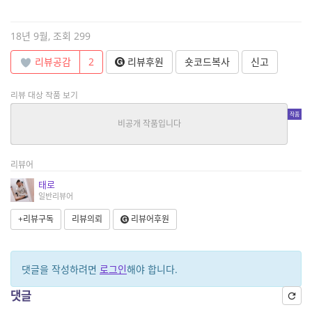
18년 9월, 조회 299
리뷰공감
2
리뷰후원
숏코드복사
신고
리뷰 대상 작품 보기
이름 없는 싸움
일반
|
아그책
중단편
리뷰어
태로
일반리뷰어
+리뷰구독
리뷰의뢰
리뷰어후원
댓글을 작성하려면
로그인
해야 합니다.
댓글