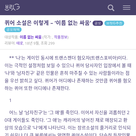
퀴어 소설은 이렇게 – ‘이름 없는 싸움’
공모
브릿G추천
공모채택
대상작품:
이름 없는 싸움
(작가:
,
작품정보
)
리뷰어:
태로
, 18년 9월, 조회 299
** ‘나’는 게이인 동시에 트랜스젠더 혐오자(트랜스포비아)이다.
이는 극적인 설정처럼 보일 수 있으나 퀴어 당사자인 입장에서 볼 때
‘나’와 ‘남자친구’ 같은 인물은 흔히 마주칠 수 있는 사람들이라는 점
을 우선 밝히고 싶다. 퀴어가 어디에나 존재하는 것만큼 퀴어를 혐오
하는 퀴어 또한 어디에나 존재한다.
1
어느 날 ‘남자친구’는 ‘그 애’를 죽인다. 이어서 자신을 괴롭히던 2
0대 게이들도 죽인다. ‘그 애’는 캐리어의 넣어진 채로 매장되고 환
상의 모습으로 ‘나’에게 나타난다. 이는 장르소설의 줄거리로 인식되
기 쉬우나 더 큰 분류에서는 엄연한 퀴어소설이다. 단순히 등장인물