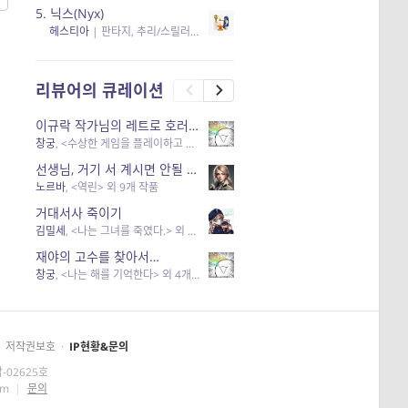
5.
닉스(Nyx)
헤스티아
|
판타지, 추리/스릴러
| 읽음
, 구독
, 응원434
×5
리뷰어의 큐레이션
이규락 작가님의 레트로 호러 리뷰
창궁
, <수상한 게임을 플레이하고 있어> 외 3개 작품
선생님, 거기 서 계시면 안될 것 같은데요-역할 클리셰를 비튼 작품들
노르바
, <역린> 외 9개 작품
거대서사 죽이기
김밀세
, <나는 그녀를 죽였다.> 외 1개 작품
재야의 고수를 찾아서…
창궁
, <나는 해를 기억한다> 외 4개 작품
저작권보호
·
IP현황&문의
-02625호
om
|
문의