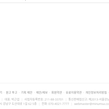
기
·
원고 투고
·
기획 제안
·
제안/제보
·
회원약관
·
유료이용약관
·
개인정보처리방침
·
|
대표: 박근섭
|
사업자등록번호: 211-88-33701
|
통신판매업신고: 제2013-서울강남
시 강남구 도산대로 1길 62 5층
|
전화: 070-4021-7777
|
webmaster@minumsa.c