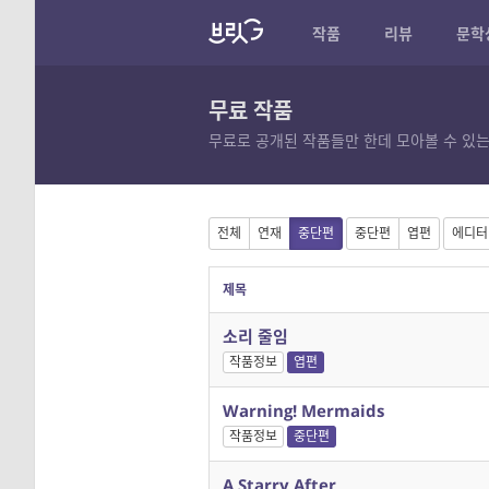
작품
리뷰
문학
무료 작품
무료로 공개된 작품들만 한데 모아볼 수 있는
전체
연재
중단편
중단편
엽편
에디터
제목
소리 줄임
작품정보
엽편
Warning! Mermaids
작품정보
중단편
A Starry After