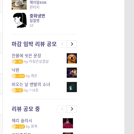
제이알KIM
판타지
중화냉면
일월명
SF
마감 임박 리뷰 공모
찬물에 씻은 문장
by
아침은삼겹살
40
낙원
by
래온
200
비오는 날 맨발의 소녀
by
118호
50
리뷰 공모 중
체리 슬러시
by
용복
100