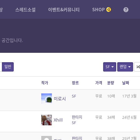
상
스레드소설
이벤트&커뮤니티
SHOP
 공간입니다.
일반
SF
랜덤
작가
장르
가격
분량
날짜
SF
무료
10매
17년 3월
미로시
판타지
무료
34매
24년 6월
Xhill
SF
판타지
무료
38매
25년 7월