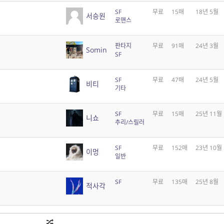
SF
무료
15매
18년 5월
서승원
로맨스
판타지
무료
91매
24년 3월
Somin
SF
SF
무료
47매
24년 5월
비티
기타
SF
무료
15매
25년 11월
니쇼
추리/스릴러
SF
무료
152매
23년 10월
이멍
일반
SF
무료
135매
25년 8월
적사각