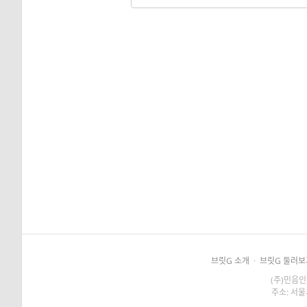
브릿G 소개
·
브릿G 둘러보
(주)민음인
주소: 서울