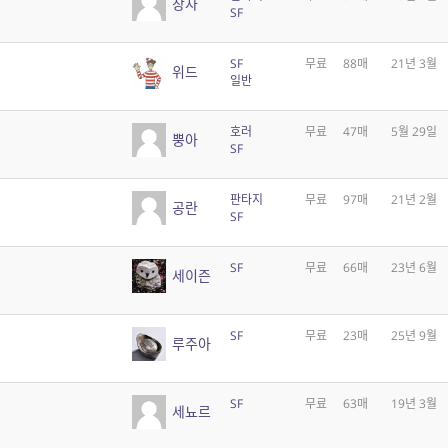
창자
SF
SF
무료
88매
21년 3월
위드
일반
호러
무료
47매
5월 29일
뿡아
SF
판타지
무료
97매
21년 2월
공란
SF
SF
무료
66매
23년 6월
세이즌
SF
무료
23매
25년 9월
루주아
SF
무료
63매
19년 3월
세뇨르