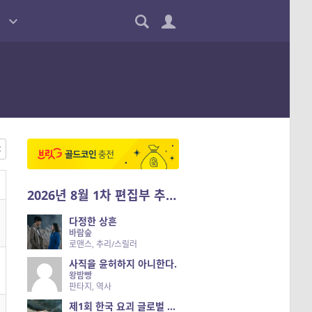
2026년 8월 1차 편집부 추천작
다정한 상흔
바람숲
로맨스, 추리/스릴러
사직을 윤허하지 아니한다.
왕밤빵
판타지, 역사
제1회 한국 요괴 글로벌 진출 공개 오디션 시즌 2 — 나는 요괴다