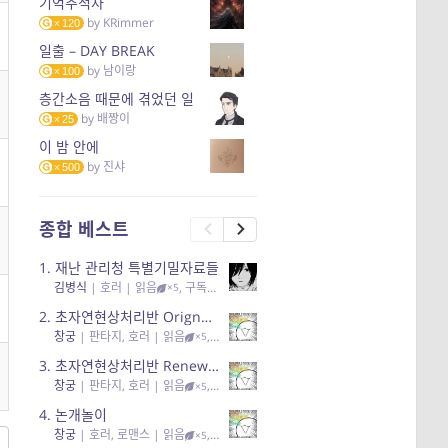
기억추적자
by
KRimmer
120
일출 – DAY BREAK
by
남이랑
100
층간소음 때문에 겪었던 일
by
배짱이
25
이 밤 안에
by
진샤
500
종합 베스트
1.
재난 관리청 특별기밀자료들
김병식
|
호러
| 읽음
, 구독
, 응원95, 리뷰3
×5
2.
초자연현상처리반 Orignal + True Ending
창궁
|
판타지, 호러
| 읽음
, 구독
, 응원6
×5
3.
초자연현상처리반 Renewal
창궁
|
판타지, 호러
| 읽음
, 구독
, 응원82, 리뷰4
×5
4.
논개놀이
창궁
|
호러, 로맨스
| 읽음
, 공감11, 응원25
×5