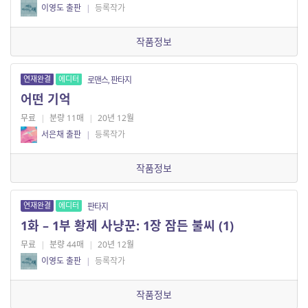
이영도 출판
|
등록작가
작품정보
연재완결
에디터
로맨스, 판타지
어떤 기억
무료
|
분량 11매
|
20년 12월
서은채 출판
|
등록작가
작품정보
연재완결
에디터
판타지
1화 – 1부 황제 사냥꾼: 1장 잠든 불씨 (1)
무료
|
분량 44매
|
20년 12월
이영도 출판
|
등록작가
작품정보