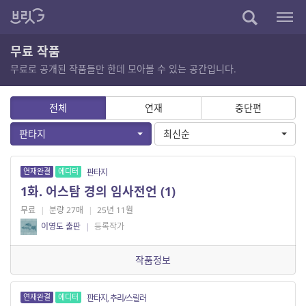
무료 작품
무료로 공개된 작품들만 한데 모아볼 수 있는 공간입니다.
전체
연재
중단편
판타지
최신순
연재완결
에디터
판타지
1화. 어스탐 경의 임사전언 (1)
무료
|
분량 27매
|
25년 11월
이영도 출판
|
등록작가
작품정보
연재완결
에디터
판타지, 추리/스릴러