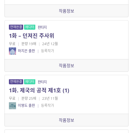
작품정보
연재완결
에디터
판타지
1화 – 던져진 주사위
무료
|
분량 19매
|
24년 12월
하지은 출판
|
등록작가
작품정보
연재완결
에디터
판타지
1화. 제국의 공적 제1호 (1)
무료
|
분량 25매
|
23년 11월
이영도 출판
|
등록작가
작품정보