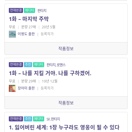
연재완결
에디터
판타지
1화 – 마지막 주막
무료
|
분량 27매
|
20년 5월
이영도 출판
|
등록작가
작품정보
연재완결
추천
에디터
판타지, 로맨스
1화 – 나를 지킬 거야. 나를 구하겠어.
무료
|
분량 29매
|
19년 12월
장아미 출판
|
등록작가
작품정보
연재완결
추천
에디터
SF, 판타지
1. 잃어버린 세계: 1장 누구라도 영웅이 될 수 있다