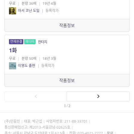
무료
|
분량 36매
|
19년 4월
아서 코난 도일
|
등록작가
작품정보
연재완결
에디터
판타지
1화
무료
|
분량 50매
|
18년 3월
이영도 출판
|
등록작가
작품정보
1 / 2
(주)민음인
대표: 박근섭
사업자번호:
211-88-33701
통신판매업신고: 제2013-서울강남-02625호
주소: 서울시 강남구 도산대로 1길 62 5층
전화: 070-4021-7777
문의