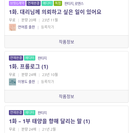
브릿G계약
연재완결
에디터
독점
판타지, 로맨스
1화. 대리님께 의뢰하고 싶은 일이 있어요
무료
|
분량 20매
|
23년 11월
연여름 출판
|
등록작가
작품정보
연재완결
에디터
판타지
1화. 프롤로그 (1)
무료
|
분량 24매
|
23년 10월
이영도 출판
|
등록작가
작품정보
연재완결
에디터
판타지
1화 – 1부 태양을 향해 달리는 말 (1)
무료
|
분량 24매
|
21년 2월